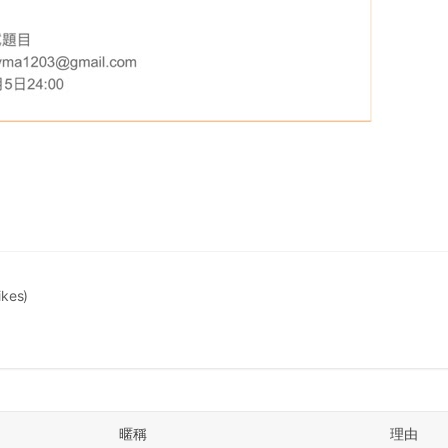
likes)
暱稱
理由