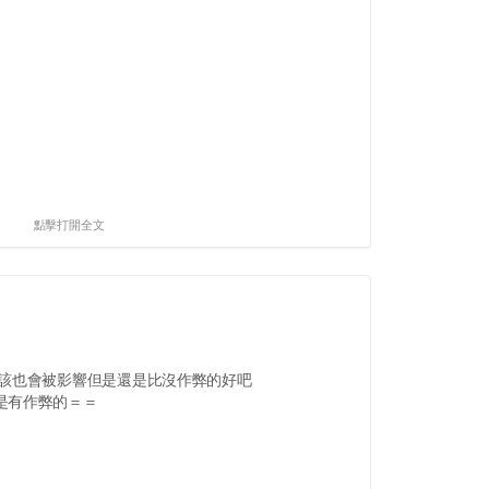
點擊打開全文
應該也會被影響但是還是比沒作弊的好吧
是有作弊的＝＝