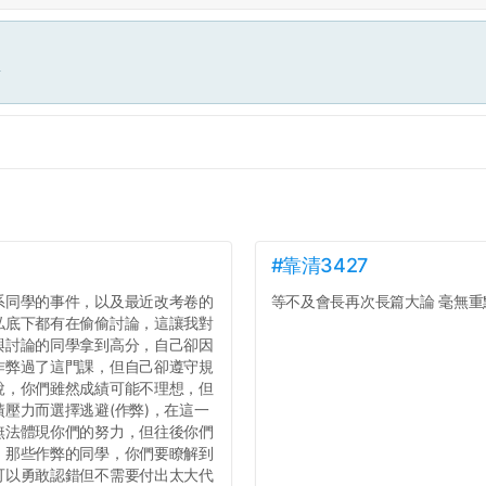
面
#靠清3427
系同學的事件，以及最近改考卷的
等不及會長再次長篇大論 毫無重點
私底下都有在偷偷討論，這讓我對
與討論的同學拿到高分，自己卻因
作弊過了這門課，但自己卻遵守規
說，你們雖然成績可能不理想，但
壓力而選擇逃避(作弊)，在這一
無法體現你們的努力，但往後你們
，那些作弊的同學，你們要瞭解到
可以勇敢認錯但不需要付出太大代