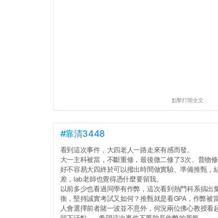
點擊打開全文
#靠清3448
看到這次事件，大四老人一路走來有感而發。
大一主科被當，不斷重修，最後微二修了3次、普物修
好不容易大四終於可以撥出時間做實驗、準備推甄，
差，lab老師也覺得憑什麼要留我。
以前多少也看過同學有作弊，這次看到熱門科系搞出
衡，堅持誠實考試又如何？推甄就是看GPA，作弊被當和
人會選擇前者賭一波並不意外，何況兩位佛心教授看
留下汙點...，希望這次事件不要助長作弊的風氣。