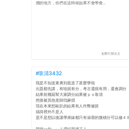
價的地方，你們在這時候如果不會學會...
點擊打開全文
#靠清3432
我是不知道東勇到底造了甚麼孽啦
出題都先講，有唸就有分，考古還很有用，還會調分
結果前幾屆幫大家調分結果被ｐｏ靠清
然後被其他老師找麻煩
現在本來想歐趴的結果有人作弊被抓
搞得裡外不是人
是不是想以後讓學弟妹都只有淑蓉的微積分可以修４
我就一句 ＂還好我過了＂...