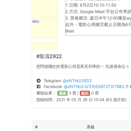
#靠清2922
想問德國史的電影心得是再見列寧的ㄇ 先謝過各位ㄌ
Telegram:
@
xNTHU
/2933
Facebook:
@
xNTHU2.0
/310568727317682
(1 
審核結果：
3
票 /
0
票
通過
駁回
投稿時間：
2021 年 05 月 29 日 10:04 (63 個月前)
#
系級