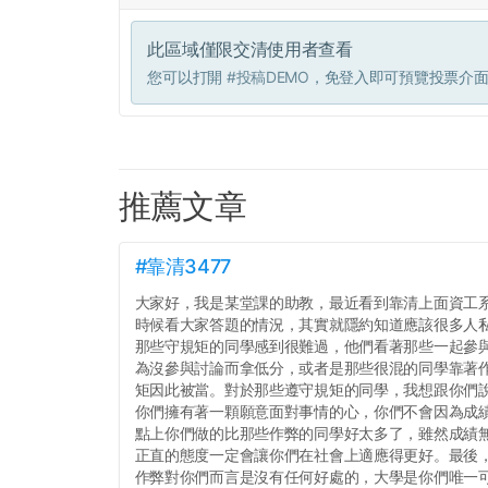
此區域僅限交清使用者查看
您可以打開
#投稿DEMO
，免登入即可預覽投票介
推薦文章
#靠清3477
大家好，我是某堂課的助教，最近看到靠清上面資工
時候看大家答題的情況，其實就隱約知道應該很多人
那些守規矩的同學感到很難過，他們看著那些一起參
為沒參與討論而拿低分，或者是那些很混的同學靠著
矩因此被當。對於那些遵守規矩的同學，我想跟你們
你們擁有著一顆願意面對事情的心，你們不會因為成績
點上你們做的比那些作弊的同學好太多了，雖然成績
正直的態度一定會讓你們在社會上適應得更好。最後
作弊對你們而言是沒有任何好處的，大學是你們唯一