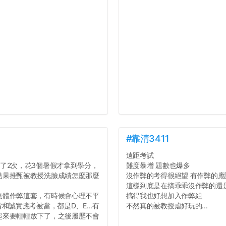
#靠清3411
遠距考試
了2次，花3個暑假才拿到學分，
難度暴增 題數也爆多
結果推甄被教授洗臉成績怎麼那麼
沒作弊的考得很絕望 有作弊的
這樣到底是在搞乖乖沒作弊的還
集體作弊這套，有時候會心理不平
搞得我也好想加入作弊組
誠實應考被當，都是D、E...有
不然真的被教授虐好玩的...
起來要輕輕放下了，之後履歷不會