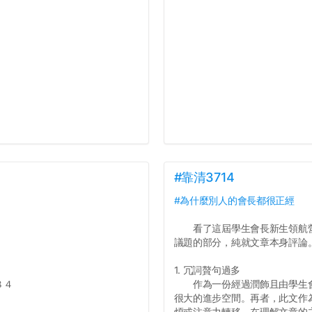
#靠清3714
#為什麼別人的會長都很正經
看了這屆學生會長新生領航營
議題的部分，純就文章本身評論
1. 冗詞贅句過多
８４
作為一份經過潤飾且由學生會
很大的進步空間。再者，此文作
煩或注意力轉移，在理解文章的