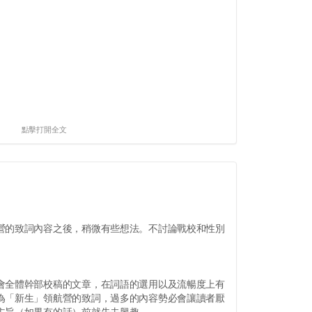
點擊打開全文
的致詞內容之後，稍微有些想法。不討論戰校和性別
。
全體幹部校稿的文章，在詞語的選用以及流暢度上有
為「新生」領航營的致詞，過多的內容勢必會讓讀者厭
主旨（如果有的話）前就失去興趣。