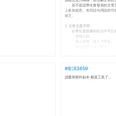
並不是說學生會發表的文章需
上多加留意。有些語句用說的可
疲乏。
2. 文章主題不明
在學生會臉書的貼文中可以看
自我介紹
個人經歷（進入大學前）
個人經歷（大一至大...
#靠清3659
請愛用密件副本 都資工系了...