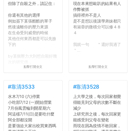
但除了自殺之外，請記住：
現在本來想歐趴的結果有人
作弊被抓
你還有其他的選擇
搞得裡外不是人
例如簽下某張酷酷的單子
是不是想以後讓學弟妹都只
然後遠離你的壓力來源
有淑蓉的微積分可以修４８
在生命受到威脅的時候
４
其他任何東西都是可以先放
下的
我就一句 ＂還好我過了
＂...
by某個壓力大到想自殺好幾
次的研究僧...
點擊打開全文
點擊打開全文
#靠清3533
#靠清3528
水木7/10 (六)停業
上大學之後，每次回家都覺
小吃部7/12 (一)開始營業
得能見到父母的次數不斷在
7月份風雲輪到開星期六
減少
阿這樣7/11(日)是要吃什麼
上研究所之後，每次回家更
阿全部都沒開
能感受到父母在變老
是要強迫大家出校買東西嗎
而現在因為疫情不敢回家，