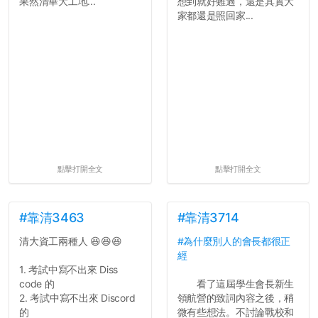
果然清華大工地...
想到就好難過，還是其實大
家都還是照回家...
點擊打開全文
點擊打開全文
#靠清3463
#靠清3714
清大資工兩種人 😆😆😆
#為什麼別人的會長都很正
經
1. 考試中寫不出來 Diss
code 的
看了這屆學生會長新生
2. 考試中寫不出來 Discord
領航營的致詞內容之後，稍
的
微有些想法。不討論戰校和