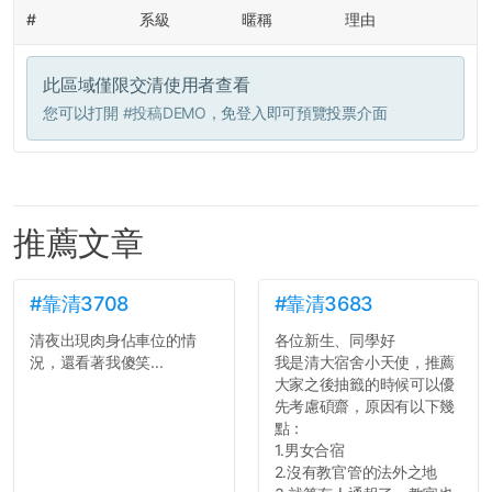
#
系級
暱稱
理由
此區域僅限交清使用者查看
您可以打開
#投稿DEMO
，免登入即可預覽投票介面
推薦文章
#靠清3708
#靠清3683
清夜出現肉身佔車位的情
各位新生、同學好
況，還看著我傻笑...
我是清大宿舍小天使，推薦
大家之後抽籤的時候可以優
先考慮碩齋，原因有以下幾
點：
1.男女合宿
2.沒有教官管的法外之地