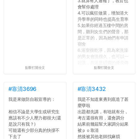
3.就算有人通報了，教官也
會幫你處理
4.可以瘋狂做菜，增加清大
升學率的同時也提高生育率
5.如果你經過五樓中間的房
間，聽到女生們的聲音，那
是正常的，因為她們有申請
宿舍
6.浴室很乾淨，因為來洗澡
的男女會洗很久，也可以一
起洗，共浴是碩齋的優良傳
點擊打開全文
點擊打開全文
統呢！
7.歡迎其他碩齋夥伴分享~
如果有任何想要我推薦的宿
舍房間，都歡迎留言讓我知
#靠清3696
#靠清3432
道...
我是來做防自殺宣導的：
我是不知道東勇到底造了甚
麼孽啦
相信不論是大學生或研究生
出題都先講，有唸就有分，
應該有不少人壓力都很大(還
考古還很有用，還會調分
是說只有我？)
結果前幾屆幫大家調分結果
可能還有少部分真的快撐不
被ｐｏ靠清
下去了
然後被其他老師找麻煩