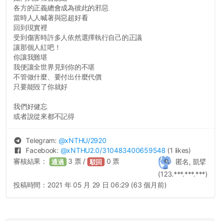
各方的正義總會成為彼此的邪惡
當時人人喊著與惡超好看
回到現實裡
受到傷害時許多人依然選擇執行自己的正議
讓那個人紅吧！
你讓我難堪
我便讓全世界見到你的不堪
不管做什麼、要付出什麼代價
只要能毀了你就好
我們好健忘
或者說從來都不記得
Telegram:
@
xNTHU
/2920
Facebook:
@
xNTHU2.0
/310483400659548
(1 likes)
審核結果：
3
票 /
0
票
匿名, 凱擘
通過
駁回
(123.***.***.***)
投稿時間：
2021 年 05 月 29 日 06:29 (63 個月前)