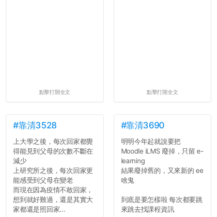
自我介紹
個人經歷（進入大學
前）
個人經歷（大一至
大...
點擊打開全文
點擊打開全文
#靠清3528
#靠清3690
上大學之後，每次回家都覺
明明今年起就說要把
得能見到父母的次數不斷在
Moodle iLMS 廢掉，只留 e-
減少
learning
上研究所之後，每次回家更
結果廢掉舊的，又來新的 ee
能感受到父母在變老
啥鬼
而現在因為疫情不敢回家，
想到就好難過，還是其實大
到底是要怎樣啦 每次都要跳
家都還是照回家...
來跳去找課程資訊