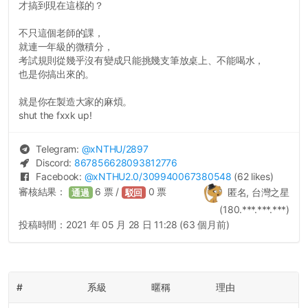
才搞到現在這樣的？
不只這個老師的課，
就連一年級的微積分，
考試規則從幾乎沒有變成只能挑幾支筆放桌上、不能喝水，
也是你搞出來的。
就是你在製造大家的麻煩。
shut the fxxk up!
Telegram:
@
xNTHU
/2897
Discord:
867856628093812776
Facebook:
@
xNTHU2.0
/309940067380548
(62 likes)
審核結果：
6
票 /
0
票
匿名, 台灣之星
通過
駁回
(180.***.***.***)
投稿時間：
2021 年 05 月 28 日 11:28 (63 個月前)
#
系級
暱稱
理由