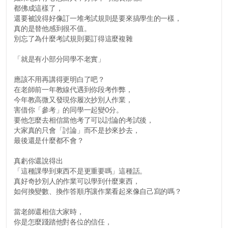
都佛成這樣了，
還要被說得好像訂一堆考試規則是要來搞學生的一樣，
真的是替他感到很不值。
別忘了為什麼考試規則要訂得這麼複雜
「就是有小部分同學不老實」
應該不用再講得更明白了吧？
在老師前一年教線代遇到你段考作弊，
今年教高微又發現你履次抄別人作業，
害借你「參考」的同學一起變0分。
要他怎麼去相信當他考了可以討論的考試後，
大家真的只會「討論」而不是抄來抄去，
最後還是什麼都不會？
真虧你還說得出
「這種課學到東西不是更重要嗎」這種話。
真好奇抄別人的作業可以學到什麼東西，
如何換變數、換作答順序讓作業看起來像自己寫的嗎？
當老師還相信大家時，
你是怎麼踐踏他對各位的信任，