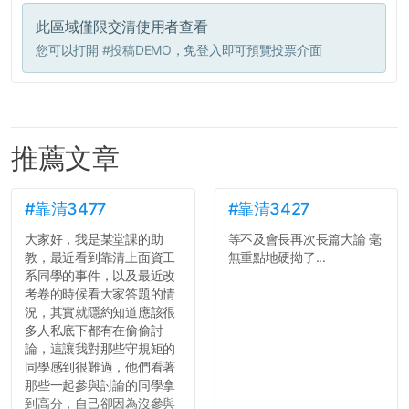
此區域僅限交清使用者查看
您可以打開
#投稿DEMO
，免登入即可預覽投票介面
推薦文章
#靠清3477
#靠清3427
大家好，我是某堂課的助
等不及會長再次長篇大論 毫
教，最近看到靠清上面資工
無重點地硬拗了...
系同學的事件，以及最近改
考卷的時候看大家答題的情
況，其實就隱約知道應該很
多人私底下都有在偷偷討
論，這讓我對那些守規矩的
同學感到很難過，他們看著
那些一起參與討論的同學拿
到高分，自己卻因為沒參與