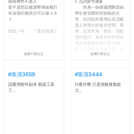
搞得裡外不是人
1. 冗詞贅句過多
是不是想以後讓學弟妹都只
作為一份經過潤飾且由
有淑蓉的微積分可以修４８
學生會全體幹部校稿的文
４
章，在詞語的選用以及流暢
度上有很大的進步空間。再
我就一句 ＂還好我過了
者，此文作為「新生」領航
＂...
營的致詞，過多的內容勢必
會讓讀者厭煩或注意力轉
移，在理解文章的主旨（如
點擊打開全文
點擊打開全文
果有的話）前就失去興趣。
並不是說學生會發表的
文章需要和政府機關或公司
的聲明一樣正式，但至少在
#靠清3659
#靠清3444
用字上多加留意。有些語句
請愛用密件副本 都資工系
什麼作弊 只是情報搜集能
用說的可能會引人發笑或多
了...
力...
聽幾句，但寫成文字時只會
讓人感到疲乏。
2. 文章主題不明
在學生會臉書的貼文中
可以看到，全篇文章以連字
符分為九段，各段可總結
為：