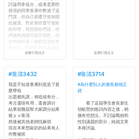
討論而拿低分，或者是那些
很混的同學靠著作弊過了這
門課，但自己卻遵守規矩因
此被當。對於那些遵守規矩
的同學，我想跟你們說，你
們雖然成績可能不理想，但
你們擁有著一顆願意面對事
情的心，你們不會因為成績
點擊打開全文
點擊打開全文
壓力而選擇逃避(作弊)，在
這一點上你們做的比那些作
弊的同學好太多了，雖然成
績無法體現你們的努力，但
#靠清3432
#靠清3714
往後你們正直的態度一定會
我是不知道東勇到底造了甚
#為什麼別人的會長都很正
讓你們在社會上適應得更
麼孽啦
經
好。最後，那些作弊的同
出題都先講，有唸就有分，
學，你們要瞭解到作弊對你
考古還很有用，還會調分
看了這屆學生會長新生
們而言是沒有任何好處的，
結果前幾屆幫大家調分結果
領航營的致詞內容之後，稍
大學是你們唯一可以勇敢認
被ｐｏ靠清
微有些想法。不討論戰校和
錯但不需要付出太大代價的
然後被其他老師找麻煩
性別議題的部分，純就文章
地方，你們在這時候如果不
現在本來想歐趴的結果有人
本身評論。
會學會...
作弊被抓