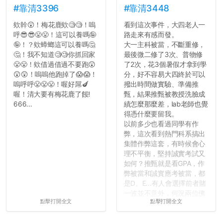
#靠清3396
#靠清3448
欸幹😲！梅花鹿欸🧐🧐！嗚
看到這次事件，大四老人一
呼😎😎😤😤！這可以養嗎🤪
路走來有感而發。
🤪！？欸蟑螂這可以養嗎🤔
大一主科被當，不斷重修，
🤔！我不知道🧐🧐你抓回家
最後微二修了3次、普物修
😤😤！欸借過借過不要跑😲
了2次，花3個暑假才拿到學
😲😲！嗚嗚他跑掉了😱😱！
分，好不容易大四終於可以
嗚呼呼😤😤😤！喔好屌🍆
撥出時間做實驗、準備推
喔！清大要有梅花鹿了餒!
甄，結果推甄被教授洗臉成
666...
績怎麼那麼差，lab老師也覺
得憑什麼要留我。
以前多少也看過同學有作
弊，這次看到熱門科系搞出
集體作弊這套，有時候會心
理不平衡，堅持誠實考試又
如何？推甄就是看GPA，作
弊被當和誠實應考被當，都
是D、E...有人會選擇前者賭
一波並不意外，何況兩位佛
點擊打開全文
點擊打開全文
心教授看起來要輕輕放下
了，之後履歷不會留下汙