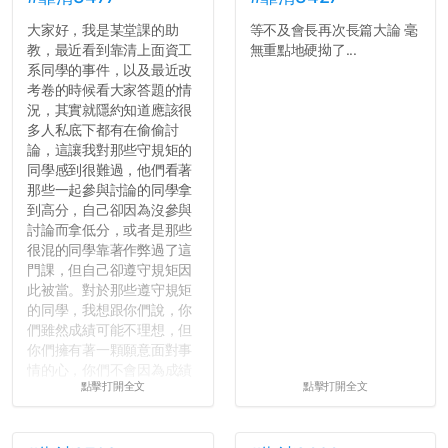
大家好，我是某堂課的助
等不及會長再次長篇大論 毫
教，最近看到靠清上面資工
無重點地硬拗了...
系同學的事件，以及最近改
考卷的時候看大家答題的情
況，其實就隱約知道應該很
多人私底下都有在偷偷討
論，這讓我對那些守規矩的
同學感到很難過，他們看著
那些一起參與討論的同學拿
到高分，自己卻因為沒參與
討論而拿低分，或者是那些
很混的同學靠著作弊過了這
門課，但自己卻遵守規矩因
此被當。對於那些遵守規矩
的同學，我想跟你們說，你
們雖然成績可能不理想，但
你們擁有著一顆願意面對事
情的心，你們不會因為成績
點擊打開全文
點擊打開全文
壓力而選擇逃避(作弊)，在
這一點上你們做的比那些作
弊的同學好太多了，雖然成