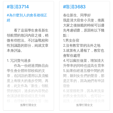
點...，希望這次事件不要助
長作弊的風氣。
#靠清3714
#靠清3683
#為什麼別人的會長都很正
各位新生、同學好
反正老人我明天就要搬離新
經
我是清大宿舍小天使，推薦
竹，之後如何發展與我無
大家之後抽籤的時候可以優
關，就當最後一天發個牢騷
看了這屆學生會長新生
先考慮碩齋，原因有以下幾
吧XD，祝學弟妹們修課順利
領航營的致詞內容之後，稍
點：
~~...
微有些想法。不討論戰校和
1.男女合宿
性別議題的部分，純就文章
2.沒有教官管的法外之地
本身評論。
3.就算有人通報了，教官也
會幫你處理
1. 冗詞贅句過多
4.可以瘋狂做菜，增加清大
作為一份經過潤飾且由
升學率的同時也提高生育率
學生會全體幹部校稿的文
5.如果你經過五樓中間的房
章，在詞語的選用以及流暢
間，聽到女生們的聲音，那
度上有很大的進步空間。再
是正常的，因為她們有申請
者，此文作為「新生」領航
宿舍
營的致詞，過多的內容勢必
6.浴室很乾淨，因為來洗澡
會讓讀者厭煩或注意力轉
的男女會洗很久，也可以一
移，在理解文章的主旨（如
起洗，共浴是碩齋的優良傳
點擊打開全文
點擊打開全文
果有的話）前就失去興趣。
統呢！
並不是說學生會發表的
7.歡迎其他碩齋夥伴分享~