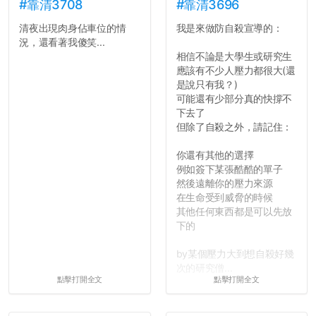
績無法體現你們的努力，但
#靠清3708
#靠清3696
往後你們正直的態度一定會
清夜出現肉身佔車位的情
我是來做防自殺宣導的：
讓你們在社會上適應得更
況，還看著我傻笑...
好。最後，那些作弊的同
相信不論是大學生或研究生
學，你們要瞭解到作弊對你
應該有不少人壓力都很大(還
們而言是沒有任何好處的，
是說只有我？)
大學是你們唯一可以勇敢認
可能還有少部分真的快撐不
錯但不需要付出太大代價的
下去了
地方，你們在這時候如果不
但除了自殺之外，請記住：
會學會...
你還有其他的選擇
例如簽下某張酷酷的單子
然後遠離你的壓力來源
在生命受到威脅的時候
其他任何東西都是可以先放
下的
by某個壓力大到想自殺好幾
次的研究僧...
點擊打開全文
點擊打開全文