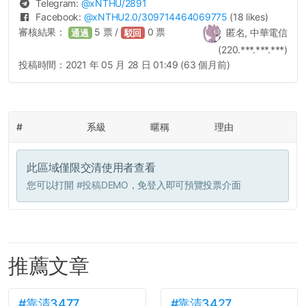
Telegram:
@
xNTHU
/2891
Facebook:
@
xNTHU2.0
/309714464069775
(18 likes)
審核結果：
5
票 /
0
票
匿名, 中華電信
通過
駁回
(220.***.***.***)
投稿時間：
2021 年 05 月 28 日 01:49 (63 個月前)
#
系級
暱稱
理由
此區域僅限交清使用者查看
您可以打開
#投稿DEMO
，免登入即可預覽投票介面
推薦文章
#靠清3477
#靠清3427