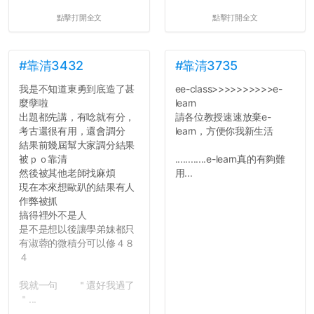
點擊打開全文
點擊打開全文
#靠清3432
#靠清3735
我是不知道東勇到底造了甚
ee-class>>>>>>>>>>e-
麼孽啦
learn
出題都先講，有唸就有分，
請各位教授速速放棄e-
考古還很有用，還會調分
learn，方便你我新生活
結果前幾屆幫大家調分結果
被ｐｏ靠清
............e-learn真的有夠難
然後被其他老師找麻煩
用...
現在本來想歐趴的結果有人
作弊被抓
搞得裡外不是人
是不是想以後讓學弟妹都只
有淑蓉的微積分可以修４８
４
我就一句 ＂還好我過了
＂...