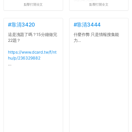
點擊打開全文
點擊打開全文
#靠清3420
#靠清3444
這是洩題了嗎？15分鐘做完
什麼作弊 只是情報搜集能
22題？
力...
https://www.dcard.tw/f/nt
hu/p/236329882
...