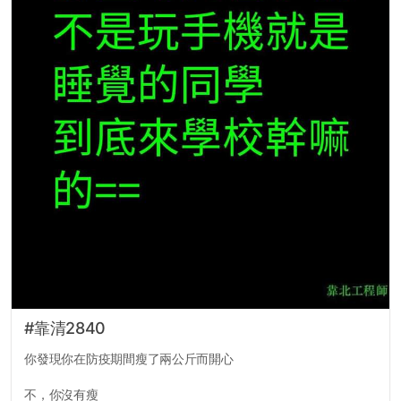
#靠清2840
你發現你在防疫期間瘦了兩公斤而開心
不，你沒有瘦