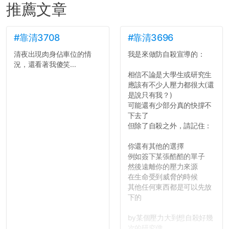
推薦文章
#靠清3708
#靠清3696
清夜出現肉身佔車位的情
我是來做防自殺宣導的：
況，還看著我傻笑...
相信不論是大學生或研究生
應該有不少人壓力都很大(還
是說只有我？)
可能還有少部分真的快撐不
下去了
但除了自殺之外，請記住：
你還有其他的選擇
例如簽下某張酷酷的單子
然後遠離你的壓力來源
在生命受到威脅的時候
其他任何東西都是可以先放
下的
by某個壓力大到想自殺好幾
次的研究僧...