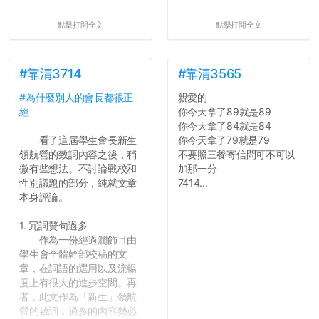
點擊打開全文
點擊打開全文
#靠清3714
#靠清3565
#為什麼別人的會長都很正
親愛的
經
你今天拿了89就是89
你今天拿了84就是84
看了這屆學生會長新生
你今天拿了79就是79
領航營的致詞內容之後，稍
不要照三餐寄信問可不可以
微有些想法。不討論戰校和
加那一分
性別議題的部分，純就文章
7414...
本身評論。
1. 冗詞贅句過多
作為一份經過潤飾且由
學生會全體幹部校稿的文
章，在詞語的選用以及流暢
度上有很大的進步空間。再
者，此文作為「新生」領航
營的致詞，過多的內容勢必