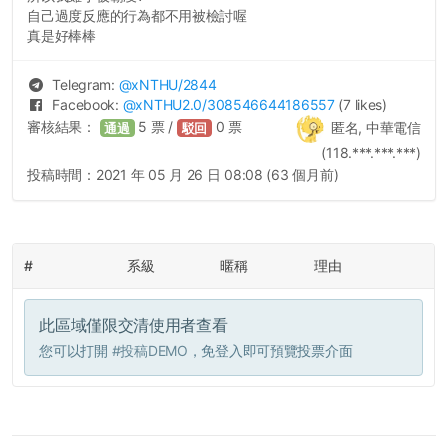
自己過度反應的行為都不用被檢討喔
真是好棒棒
Telegram:
@
xNTHU
/2844
Facebook:
@
xNTHU2.0
/308546644186557
(7 likes)
審核結果：
5
票 /
0
票
匿名, 中華電信
通過
駁回
(118.***.***.***)
投稿時間：
2021 年 05 月 26 日 08:08 (63 個月前)
#
系級
暱稱
理由
此區域僅限交清使用者查看
您可以打開
#投稿DEMO
，免登入即可預覽投票介面