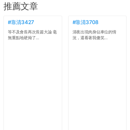
推薦文章
#靠清3427
#靠清3708
等不及會長再次長篇大論 毫
清夜出現肉身佔車位的情
無重點地硬拗了...
況，還看著我傻笑...