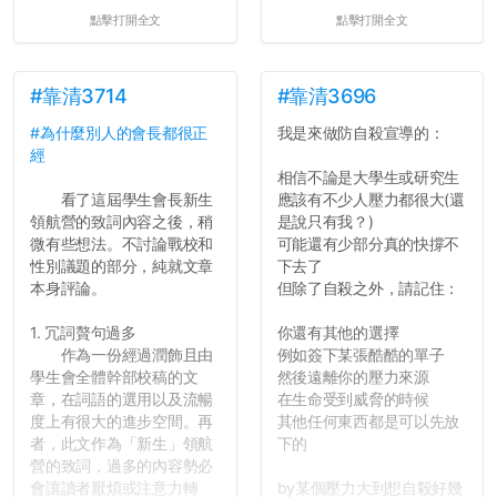
點擊打開全文
點擊打開全文
#靠清3714
#靠清3696
#為什麼別人的會長都很正
我是來做防自殺宣導的：
經
相信不論是大學生或研究生
看了這屆學生會長新生
應該有不少人壓力都很大(還
領航營的致詞內容之後，稍
是說只有我？)
微有些想法。不討論戰校和
可能還有少部分真的快撐不
性別議題的部分，純就文章
下去了
本身評論。
但除了自殺之外，請記住：
1. 冗詞贅句過多
你還有其他的選擇
作為一份經過潤飾且由
例如簽下某張酷酷的單子
學生會全體幹部校稿的文
然後遠離你的壓力來源
章，在詞語的選用以及流暢
在生命受到威脅的時候
度上有很大的進步空間。再
其他任何東西都是可以先放
者，此文作為「新生」領航
下的
營的致詞，過多的內容勢必
會讓讀者厭煩或注意力轉
by某個壓力大到想自殺好幾