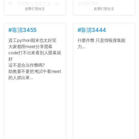
移，在理解文章的主旨（如
次的研究僧...
點擊打開全文
點擊打開全文
果有的話）前就失去興趣。
並不是說學生會發表的
文章需要和政府機關或公司
的聲明一樣正式，但至少在
#靠清3455
#靠清3444
用字上多加留意。有些語句
資工python期末也太好笑
什麼作弊 只是情報搜集能
用說的可能會引人發笑或多
大家都用meet分享螢幕
力...
聽幾句，但寫成文字時只會
code打不出來看別人螢幕就
讓人感到疲乏。
好
這不是合法作弊嗎?
2. 文章主題不明
助教要不要把考試中看meet
在學生會臉書的貼文中
的人抓出來...
可以看到，全篇文章以連字
符分為九段，各段可總結
為：
自我介紹
個人經歷（進入大學
前）
個人經歷（大一至
大...