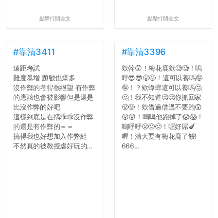
點擊打開全文
點擊打開全文
#靠清3411
#靠清3396
遠距考試
欸幹😲！梅花鹿欸🧐🧐！嗚
難度暴增 題數也爆多
呼😎😎😤😤！這可以養嗎🤪
沒作弊的考得很絕望 有作弊
🤪！？欸蟑螂這可以養嗎🤔
的應該也會被影響但是還是
🤔！我不知道🧐🧐你抓回家
比沒作弊的好吧
😤😤！欸借過借過不要跑😲
這樣到底是在搞乖乖沒作弊
😲😲！嗚嗚他跑掉了😱😱！
的還是有作弊的＝＝
嗚呼呼😤😤😤！喔好屌🍆
搞得我也好想加入作弊組
喔！清大要有梅花鹿了餒!
不然真的被教授虐好玩的...
666...