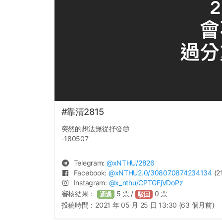
#靠清2815
突然的想法無從抒發😔
-180507
Telegram:
@
xNTHU
/2826
Facebook:
@
xNTHU2.0
/308070874234134
(2
Instagram:
@
x_nthu
/CPTGFjVDoPz
審核結果：
5
票 /
0
票
通過
駁回
投稿時間：
2021 年 05 月 25 日 13:30 (63 個月前)