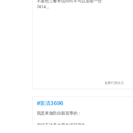
不要照三餐寄信問可不可以加那一分
7414...
點擊打開全文
#靠清3696
我是來做防自殺宣導的：
相信不論是大學生或研究生
應該有不少人壓力都很大(還是說只有我？)