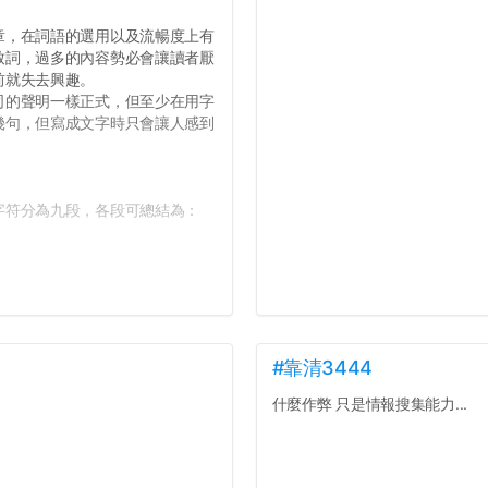
，在詞語的選用以及流暢度上有
致詞，過多的內容勢必會讓讀者厭
前就失去興趣。
的聲明一樣正式，但至少在用字
幾句，但寫成文字時只會讓人感到
符分為九段，各段可總結為：
#靠清3444
什麼作弊 只是情報搜集能力...