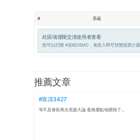
#
系級
此區域僅限交清使用者查看
您可以打開
#投稿DEMO
，免登入即可預覽投票介
推薦文章
#靠清3427
等不及會長再次長篇大論 毫無重點地硬拗了...