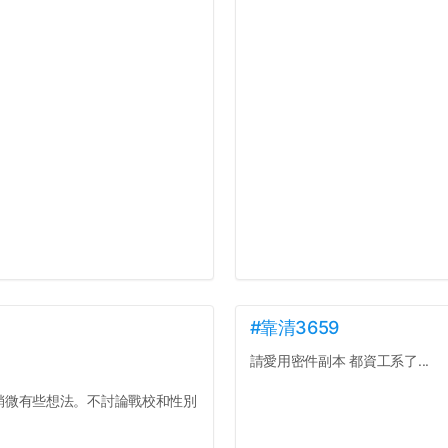
#靠清3659
請愛用密件副本 都資工系了...
微有些想法。不討論戰校和性別