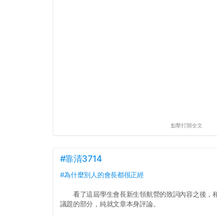
點擊打開全文
#靠清3714
#為什麼別人的會長都很正經
看了這屆學生會長新生領航營的致詞內容之後，稍
議題的部分，純就文章本身評論。