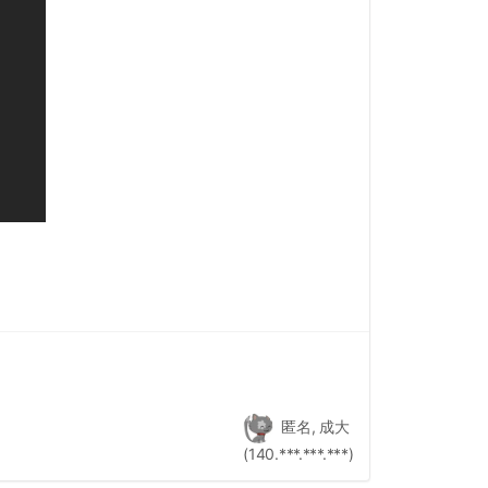
匿名, 成大
(140.***.***.***)