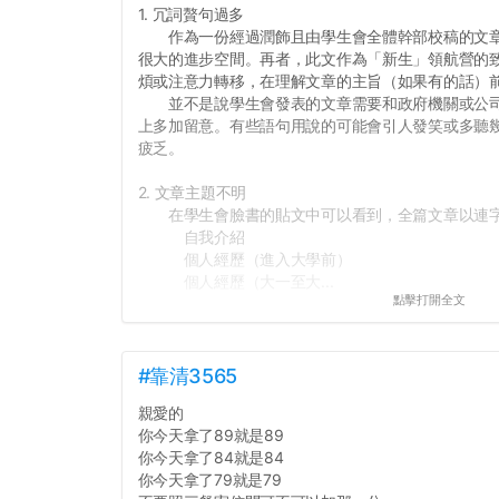
1. 冗詞贅句過多
作為一份經過潤飾且由學生會全體幹部校稿的文章
很大的進步空間。再者，此文作為「新生」領航營的
煩或注意力轉移，在理解文章的主旨（如果有的話）
並不是說學生會發表的文章需要和政府機關或公司
上多加留意。有些語句用說的可能會引人發笑或多聽
疲乏。
2. 文章主題不明
在學生會臉書的貼文中可以看到，全篇文章以連字
自我介紹
個人經歷（進入大學前）
個人經歷（大一至大...
點擊打開全文
#靠清3565
親愛的
你今天拿了89就是89
你今天拿了84就是84
你今天拿了79就是79