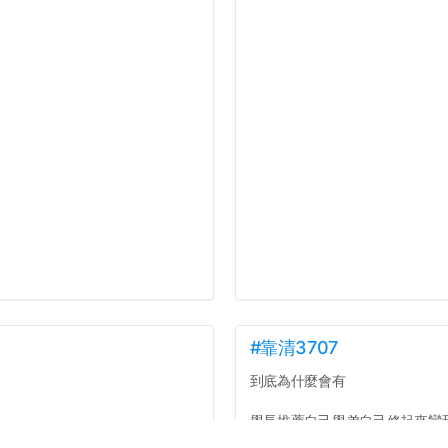
#靠清3707
到底為什麼會有
學長推薦自己學弟自己修起來蠻