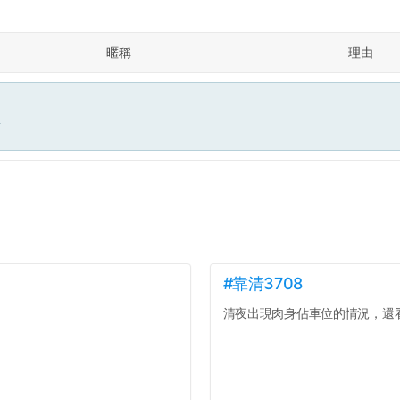
暱稱
理由
面
#靠清3708
清夜出現肉身佔車位的情況，還看著