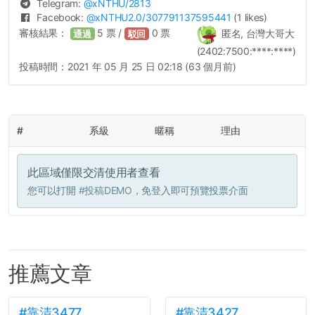
Telegram:
@
xNTHU
/2813
Facebook:
@
xNTHU2.0
/307791137595441
(1 likes)
審核結果：
5
票 /
0
票
匿名, 台灣大哥大
通過
駁回
(2402:7500:****:****)
投稿時間：
2021 年 05 月 25 日 02:18 (63 個月前)
#
系級
暱稱
理由
此區域僅限交清使用者查看
您可以打開
#投稿DEMO
，免登入即可預覽投票介面
推薦文章
#靠清3477
#靠清3427