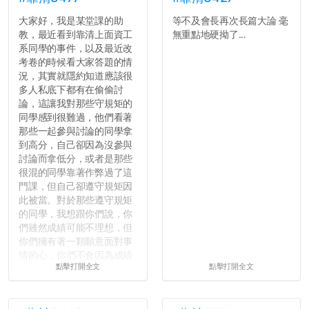
大家好，我是某堂課的助
等不及會長再次長篇大論 毫
教，最近看到靠清上面資工
無重點地硬拗了...
系同學的事件，以及最近改
考卷的時候看大家答題的情
況，其實就隱約知道應該很
多人私底下都有在偷偷討
論，這讓我對那些守規矩的
同學感到很難過，他們看著
那些一起參與討論的同學拿
到高分，自己卻因為沒參與
討論而拿低分，或者是那些
很混的同學靠著作弊過了這
門課，但自己卻遵守規矩因
此被當。對於那些遵守規矩
的同學，我想跟你們說，你
們雖然成績可能不理想，但
你們擁有著一顆願意面對事
情的心，你們不會因為成績
點擊打開全文
點擊打開全文
壓力而選擇逃避(作弊)，在
這一點上你們做的比那些作
弊的同學好太多了，雖然成