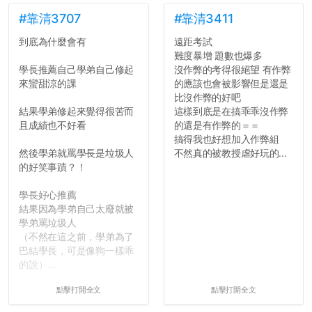
#靠清3707
#靠清3411
到底為什麼會有
遠距考試
難度暴增 題數也爆多
學長推薦自己學弟自己修起
沒作弊的考得很絕望 有作弊
來蠻甜涼的課
的應該也會被影響但是還是
比沒作弊的好吧
結果學弟修起來覺得很苦而
這樣到底是在搞乖乖沒作弊
且成績也不好看
的還是有作弊的＝＝
搞得我也好想加入作弊組
然後學弟就罵學長是垃圾人
不然真的被教授虐好玩的...
的好笑事蹟？！
學長好心推薦
結果因為學弟自己太廢就被
學弟罵垃圾人
（不然在這之前，學弟為了
巴結學長，可是像狗一樣乖
的說）...
點擊打開全文
點擊打開全文