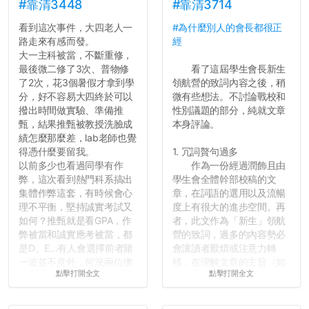
績無法體現你們的努力，但
#靠清3448
#靠清3714
往後你們正直的態度一定會
看到這次事件，大四老人一
#為什麼別人的會長都很正
讓你們在社會上適應得更
路走來有感而發。
經
好。最後，那些作弊的同
大一主科被當，不斷重修，
學，你們要瞭解到作弊對你
最後微二修了3次、普物修
看了這屆學生會長新生
們而言是沒有任何好處的，
了2次，花3個暑假才拿到學
領航營的致詞內容之後，稍
大學是你們唯一可以勇敢認
分，好不容易大四終於可以
微有些想法。不討論戰校和
錯但不需要付出太大代價的
撥出時間做實驗、準備推
性別議題的部分，純就文章
地方，你們在這時候如果不
甄，結果推甄被教授洗臉成
本身評論。
會學會...
績怎麼那麼差，lab老師也覺
得憑什麼要留我。
1. 冗詞贅句過多
以前多少也看過同學有作
作為一份經過潤飾且由
弊，這次看到熱門科系搞出
學生會全體幹部校稿的文
集體作弊這套，有時候會心
章，在詞語的選用以及流暢
理不平衡，堅持誠實考試又
度上有很大的進步空間。再
如何？推甄就是看GPA，作
者，此文作為「新生」領航
弊被當和誠實應考被當，都
營的致詞，過多的內容勢必
是D、E...有人會選擇前者賭
會讓讀者厭煩或注意力轉
一波並不意外，何況兩位佛
移，在理解文章的主旨（如
點擊打開全文
點擊打開全文
心教授看起來要輕輕放下
果有的話）前就失去興趣。
了，之後履歷不會留下汙
並不是說學生會發表的
點...，希望這次事件不要助
文章需要和政府機關或公司