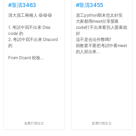
長作弊的風氣。
的聲明一樣正式，但至少在
#靠清3463
#靠清3455
用字上多加留意。有些語句
清大資工兩種人 😆😆😆
資工python期末也太好笑
反正老人我明天就要搬離新
用說的可能會引人發笑或多
大家都用meet分享螢幕
竹，之後如何發展與我無
聽幾句，但寫成文字時只會
1. 考試中寫不出來 Diss
code打不出來看別人螢幕就
關，就當最後一天發個牢騷
讓人感到疲乏。
code 的
好
吧XD，祝學弟妹們修課順利
2. 考試中寫不出來 Discord
這不是合法作弊嗎?
~~...
2. 文章主題不明
的
助教要不要把考試中看meet
在學生會臉書的貼文中
的人抓出來...
可以看到，全篇文章以連字
From Dcard 校板...
符分為九段，各段可總結
為：
自我介紹
個人經歷（進入大學
前）
個人經歷（大一至
大...
點擊打開全文
點擊打開全文