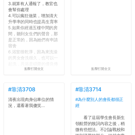
3.就算有人通報了，教官也
會幫你處理
4.可以瘋狂做菜，增加清大
升學率的同時也提高生育率
5.如果你經過五樓中間的房
間，聽到女生們的聲音，那
是正常的，因為她們有申請
宿舍
6.浴室很乾淨，因為來洗澡
的男女會洗很久，也可以一
起洗，共浴是碩齋的優良傳
點擊打開全文
點擊打開全文
統呢！
7.歡迎其他碩齋夥伴分享~
如果有任何想要我推薦的宿
舍房間，都歡迎留言讓我知
#靠清3708
#靠清3714
道...
清夜出現肉身佔車位的情
#為什麼別人的會長都很正
況，還看著我傻笑...
經
看了這屆學生會長新生
領航營的致詞內容之後，稍
微有些想法。不討論戰校和