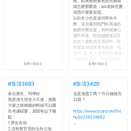
甄，結果推甄被教授洗臉成
績怎麼那麼差，lab老師也覺
得憑什麼要留我。
以前多少也看過同學有作
弊，這次看到熱門科系搞出
集體作弊這套，有時候會心
理不平衡，堅持誠實考試又
如何？推甄就是看GPA，作
弊被當和誠實應考被當，都
是D、E...有人會選擇前者賭
一波並不意外，何況兩位佛
點擊打開全文
點擊打開全文
心教授看起來要輕輕放下
了，之後履歷不會留下汙
點...，希望這次事件不要助
長作弊的風氣。
#靠清3683
#靠清3420
各位新生、同學好
這是洩題了嗎？15分鐘做完
反正老人我明天就要搬離新
我是清大宿舍小天使，推薦
22題？
竹，之後如何發展與我無
大家之後抽籤的時候可以優
關，就當最後一天發個牢騷
先考慮碩齋，原因有以下幾
https://www.dcard.tw/f/nt
吧XD，祝學弟妹們修課順利
點：
hu/p/236329882
~~...
1.男女合宿
...
2.沒有教官管的法外之地