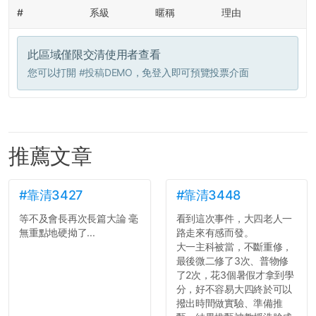
#
系級
暱稱
理由
此區域僅限交清使用者查看
您可以打開
#投稿DEMO
，免登入即可預覽投票介面
推薦文章
#靠清3427
#靠清3448
等不及會長再次長篇大論 毫
看到這次事件，大四老人一
無重點地硬拗了...
路走來有感而發。
大一主科被當，不斷重修，
最後微二修了3次、普物修
了2次，花3個暑假才拿到學
分，好不容易大四終於可以
撥出時間做實驗、準備推