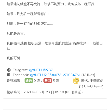
如果連沈默也不再允許，鼓掌不夠賣力，就將成為一種罪行。
如果，只允許一種聲音存在！
那麼，唯一存在的那個聲音......
只能是謊言。
真的很有感觸 校板充滿一堆覺青護航的言論 稍微批評一下就被出
征
真的可憐
Telegram:
@
xNTHU
/2787
Facebook:
@
xNTHU2.0
/306731271034761
(13 likes)
審核結果：
5
票 /
0
票
匿名, 中華電信
通過
駁回
(118.***.***.***)
投稿時間：
2021 年 05 月 23 日 09:10 (63 個月前)