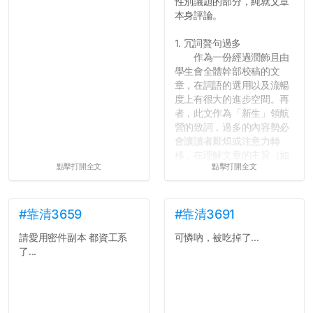
性別議題的部分，純就文章
本身評論。
1. 冗詞贅句過多
作為一份經過潤飾且由
學生會全體幹部校稿的文
章，在詞語的選用以及流暢
度上有很大的進步空間。再
者，此文作為「新生」領航
營的致詞，過多的內容勢必
會讓讀者厭煩或注意力轉
移，在理解文章的主旨（如
點擊打開全文
點擊打開全文
果有的話）前就失去興趣。
並不是說學生會發表的
文章需要和政府機關或公司
的聲明一樣正式，但至少在
#靠清3659
#靠清3691
用字上多加留意。有些語句
請愛用密件副本 都資工系
可憐吶，被吃掉了...
用說的可能會引人發笑或多
了...
聽幾句，但寫成文字時只會
讓人感到疲乏。
2. 文章主題不明
在學生會臉書的貼文中