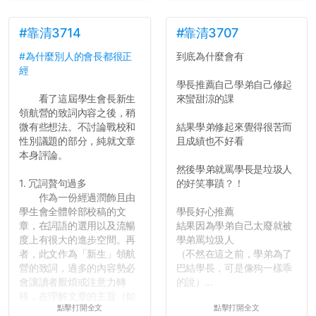
了，之後履歷不會留下汙
點...，希望這次事件不要助
長作弊的風氣。
#靠清3714
#靠清3707
#為什麼別人的會長都很正
到底為什麼會有
反正老人我明天就要搬離新
經
竹，之後如何發展與我無
學長推薦自己學弟自己修起
關，就當最後一天發個牢騷
看了這屆學生會長新生
來蠻甜涼的課
吧XD，祝學弟妹們修課順利
領航營的致詞內容之後，稍
~~...
微有些想法。不討論戰校和
結果學弟修起來覺得很苦而
性別議題的部分，純就文章
且成績也不好看
本身評論。
然後學弟就罵學長是垃圾人
1. 冗詞贅句過多
的好笑事蹟？！
作為一份經過潤飾且由
學生會全體幹部校稿的文
學長好心推薦
章，在詞語的選用以及流暢
結果因為學弟自己太廢就被
度上有很大的進步空間。再
學弟罵垃圾人
者，此文作為「新生」領航
（不然在這之前，學弟為了
營的致詞，過多的內容勢必
巴結學長，可是像狗一樣乖
會讓讀者厭煩或注意力轉
的說）...
移，在理解文章的主旨（如
點擊打開全文
點擊打開全文
果有的話）前就失去興趣。