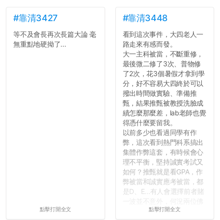
#靠清3427
#靠清3448
等不及會長再次長篇大論 毫
看到這次事件，大四老人一
無重點地硬拗了...
路走來有感而發。
大一主科被當，不斷重修，
最後微二修了3次、普物修
了2次，花3個暑假才拿到學
分，好不容易大四終於可以
撥出時間做實驗、準備推
甄，結果推甄被教授洗臉成
績怎麼那麼差，lab老師也覺
得憑什麼要留我。
以前多少也看過同學有作
弊，這次看到熱門科系搞出
集體作弊這套，有時候會心
理不平衡，堅持誠實考試又
如何？推甄就是看GPA，作
弊被當和誠實應考被當，都
是D、E...有人會選擇前者賭
一波並不意外，何況兩位佛
點擊打開全文
點擊打開全文
心教授看起來要輕輕放下