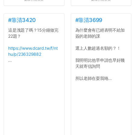
統呢！
7.歡迎其他碩齋夥伴分享~
如果有任何想要我推薦的宿
舍房間，都歡迎留言讓我知
#靠清3420
#靠清3699
道...
這是洩題了嗎？15分鐘做完
為什麼會有已經表明不給加
22題？
簽的老師的課
https://www.dcard.tw/f/nt
選上人數超過名額的？！
hu/p/236329882
...
我明明比他早申請也早好幾
天就寄信詢問
所以老師在耍我咯...