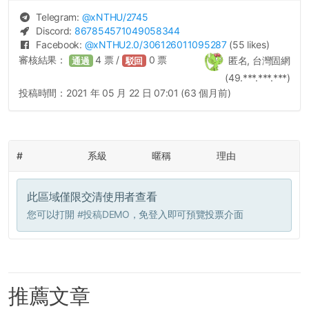
Telegram:
@
xNTHU
/2745
Discord:
867854571049058344
Facebook:
@
xNTHU2.0
/306126011095287
(55 likes)
審核結果：
4
票 /
0
票
匿名, 台灣固網
通過
駁回
(49.***.***.***)
投稿時間：
2021 年 05 月 22 日 07:01 (63 個月前)
#
系級
暱稱
理由
此區域僅限交清使用者查看
您可以打開
#投稿DEMO
，免登入即可預覽投票介面
推薦文章