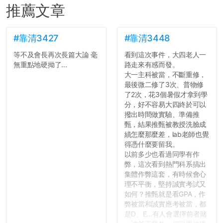
推薦文章
#靠清3427
#靠清3448
等不及會長再次長篇大論 毫
看到這次事件，大四老人一
無重點地硬拗了...
路走來有感而發。
大一主科被當，不斷重修，
最後微二修了3次、普物修
了2次，花3個暑假才拿到學
分，好不容易大四終於可以
撥出時間做實驗、準備推
甄，結果推甄被教授洗臉成
績怎麼那麼差，lab老師也覺
得憑什麼要留我。
以前多少也看過同學有作
弊，這次看到熱門科系搞出
集體作弊這套，有時候會心
理不平衡，堅持誠實考試又
如何？推甄就是看GPA，作
弊被當和誠實應考被當，都
是D、E...有人會選擇前者賭