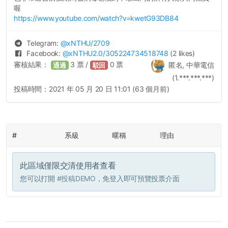
喔
https://www.youtube.com/watch?v=kwetG93DB84
Telegram:
@
xNTHU
/2709
Facebook:
@
xNTHU2.0
/305224734518748
(2 likes)
審核結果：
3
票 /
0
票
匿名, 中華電信
通過
駁回
(1.***.***.***)
投稿時間：
2021 年 05 月 20 日 11:01 (63 個月前)
#
系級
暱稱
理由
此區域僅限交清使用者查看
您可以打開
#投稿DEMO
，免登入即可預覽投票介面