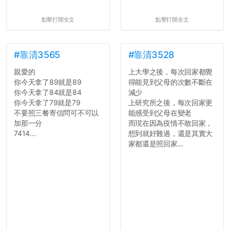
點擊打開全文
點擊打開全文
#靠清3565
#靠清3528
親愛的
上大學之後，每次回家都覺
你今天拿了89就是89
得能見到父母的次數不斷在
你今天拿了84就是84
減少
你今天拿了79就是79
上研究所之後，每次回家更
不要照三餐寄信問可不可以
能感受到父母在變老
加那一分
而現在因為疫情不敢回家，
7414...
想到就好難過，還是其實大
家都還是照回家...