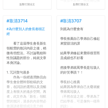
一波並不意外，何況兩位佛
點擊打開全文
點擊打開全文
心教授看起來要輕輕放下
了，之後履歷不會留下汙
點...，希望這次事件不要助
長作弊的風氣。
#靠清3714
#靠清3707
#為什麼別人的會長都很正
到底為什麼會有
反正老人我明天就要搬離新
經
竹，之後如何發展與我無
學長推薦自己學弟自己修起
關，就當最後一天發個牢騷
看了這屆學生會長新生
來蠻甜涼的課
吧XD，祝學弟妹們修課順利
領航營的致詞內容之後，稍
~~...
微有些想法。不討論戰校和
結果學弟修起來覺得很苦而
性別議題的部分，純就文章
且成績也不好看
本身評論。
然後學弟就罵學長是垃圾人
1. 冗詞贅句過多
的好笑事蹟？！
作為一份經過潤飾且由
學生會全體幹部校稿的文
學長好心推薦
章，在詞語的選用以及流暢
結果因為學弟自己太廢就被
度上有很大的進步空間。再
學弟罵垃圾人
者，此文作為「新生」領航
（不然在這之前，學弟為了
營的致詞，過多的內容勢必
巴結學長，可是像狗一樣乖
會讓讀者厭煩或注意力轉
的說）...