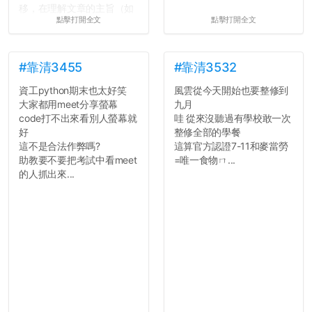
移，在理解文章的主旨（如
點擊打開全文
點擊打開全文
果有的話）前就失去興趣。
並不是說學生會發表的
文章需要和政府機關或公司
的聲明一樣正式，但至少在
#靠清3455
#靠清3532
用字上多加留意。有些語句
資工python期末也太好笑
風雲從今天開始也要整修到
用說的可能會引人發笑或多
大家都用meet分享螢幕
九月
聽幾句，但寫成文字時只會
code打不出來看別人螢幕就
哇 從來沒聽過有學校敢一次
讓人感到疲乏。
好
整修全部的學餐
這不是合法作弊嗎?
這算官方認證7-11和麥當勞
2. 文章主題不明
助教要不要把考試中看meet
=唯一食物ㄇ...
在學生會臉書的貼文中
的人抓出來...
可以看到，全篇文章以連字
符分為九段，各段可總結
為：
自我介紹
個人經歷（進入大學
前）
個人經歷（大一至
大...