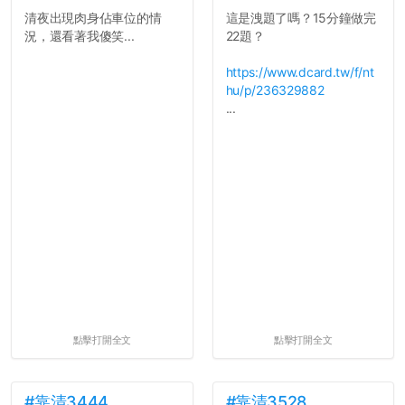
清夜出現肉身佔車位的情
這是洩題了嗎？15分鐘做完
反正老人我明天就要搬離新
況，還看著我傻笑...
22題？
竹，之後如何發展與我無
關，就當最後一天發個牢騷
https://www.dcard.tw/f/nt
吧XD，祝學弟妹們修課順利
hu/p/236329882
~~...
...
點擊打開全文
點擊打開全文
#靠清3444
#靠清3528