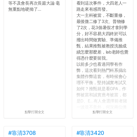
等不及會長再次長篇大論 毫
看到這次事件，大四老人一
無重點地硬拗了...
路走來有感而發。
大一主科被當，不斷重修，
最後微二修了3次、普物修
了2次，花3個暑假才拿到學
分，好不容易大四終於可以
撥出時間做實驗、準備推
甄，結果推甄被教授洗臉成
績怎麼那麼差，lab老師也覺
得憑什麼要留我。
以前多少也看過同學有作
弊，這次看到熱門科系搞出
集體作弊這套，有時候會心
理不平衡，堅持誠實考試又
如何？推甄就是看GPA，作
弊被當和誠實應考被當，都
是D、E...有人會選擇前者賭
一波並不意外，何況兩位佛
點擊打開全文
點擊打開全文
心教授看起來要輕輕放下
了，之後履歷不會留下汙
點...，希望這次事件不要助
長作弊的風氣。
#靠清3708
#靠清3420