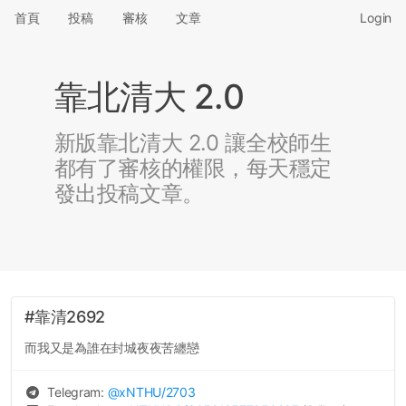
首頁
投稿
審核
文章
Login
靠北清大 2.0
新版靠北清大 2.0 讓全校師生
都有了審核的權限，每天穩定
發出投稿文章。
#靠清2692
而我又是為誰在封城夜夜苦纏戀
Telegram:
@
xNTHU
/2703