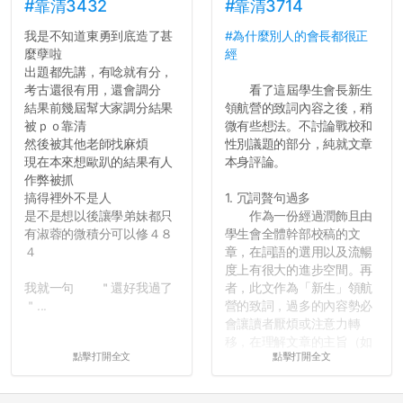
#靠清3432
#靠清3714
我是不知道東勇到底造了甚
#為什麼別人的會長都很正
麼孽啦
經
出題都先講，有唸就有分，
考古還很有用，還會調分
看了這屆學生會長新生
結果前幾屆幫大家調分結果
領航營的致詞內容之後，稍
被ｐｏ靠清
微有些想法。不討論戰校和
然後被其他老師找麻煩
性別議題的部分，純就文章
現在本來想歐趴的結果有人
本身評論。
作弊被抓
搞得裡外不是人
1. 冗詞贅句過多
是不是想以後讓學弟妹都只
作為一份經過潤飾且由
有淑蓉的微積分可以修４８
學生會全體幹部校稿的文
４
章，在詞語的選用以及流暢
度上有很大的進步空間。再
我就一句 ＂還好我過了
者，此文作為「新生」領航
＂...
營的致詞，過多的內容勢必
會讓讀者厭煩或注意力轉
移，在理解文章的主旨（如
點擊打開全文
點擊打開全文
果有的話）前就失去興趣。
並不是說學生會發表的
文章需要和政府機關或公司