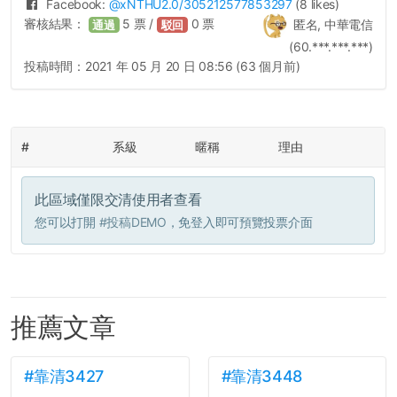
Facebook:
@
xNTHU2.0
/305212577853297
(8 likes)
審核結果：
5
票 /
0
票
匿名, 中華電信
通過
駁回
(60.***.***.***)
投稿時間：
2021 年 05 月 20 日 08:56 (63 個月前)
#
系級
暱稱
理由
此區域僅限交清使用者查看
您可以打開
#投稿DEMO
，免登入即可預覽投票介面
推薦文章
#靠清3427
#靠清3448