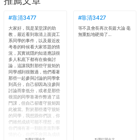
推薦文章
#靠清3477
#靠清3427
大家好，我是某堂課的助
等不及會長再次長篇大論 毫
教，最近看到靠清上面資工
無重點地硬拗了...
系同學的事件，以及最近改
考卷的時候看大家答題的情
況，其實就隱約知道應該很
多人私底下都有在偷偷討
論，這讓我對那些守規矩的
同學感到很難過，他們看著
那些一起參與討論的同學拿
到高分，自己卻因為沒參與
討論而拿低分，或者是那些
很混的同學靠著作弊過了這
門課，但自己卻遵守規矩因
此被當。對於那些遵守規矩
的同學，我想跟你們說，你
們雖然成績可能不理想，但
你們擁有著一顆願意面對事
情的心，你們不會因為成績
點擊打開全文
點擊打開全文