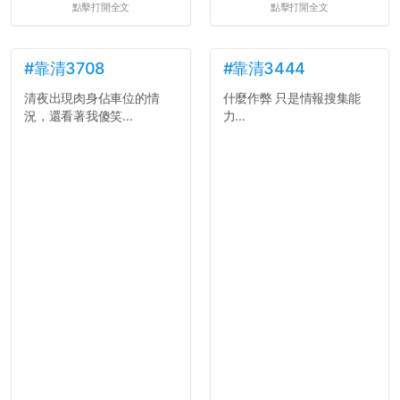
點擊打開全文
點擊打開全文
果有的話）前就失去興趣。
並不是說學生會發表的
文章需要和政府機關或公司
的聲明一樣正式，但至少在
#靠清3708
#靠清3444
用字上多加留意。有些語句
清夜出現肉身佔車位的情
什麼作弊 只是情報搜集能
用說的可能會引人發笑或多
況，還看著我傻笑...
力...
聽幾句，但寫成文字時只會
讓人感到疲乏。
2. 文章主題不明
在學生會臉書的貼文中
可以看到，全篇文章以連字
符分為九段，各段可總結
為：
自我介紹
個人經歷（進入大學
前）
個人經歷（大一至
大...