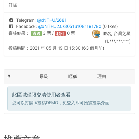
好猛
Telegram:
@
xNTHU
/2681
Facebook:
@
xNTHU2.0
/305161081191780
(0 likes)
審核結果：
3
票 /
0
票
匿名, 台灣之星
通過
駁回
(1.***.***.***)
投稿時間：
2021 年 05 月 19 日 15:30 (63 個月前)
#
系級
暱稱
理由
此區域僅限交清使用者查看
您可以打開
#投稿DEMO
，免登入即可預覽投票介面