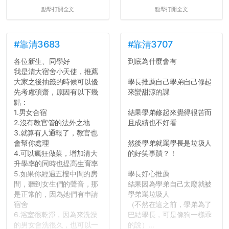
點擊打開全文
點擊打開全文
#靠清3683
#靠清3707
各位新生、同學好
到底為什麼會有
我是清大宿舍小天使，推薦
大家之後抽籤的時候可以優
學長推薦自己學弟自己修起
先考慮碩齋，原因有以下幾
來蠻甜涼的課
點：
1.男女合宿
結果學弟修起來覺得很苦而
2.沒有教官管的法外之地
且成績也不好看
3.就算有人通報了，教官也
會幫你處理
然後學弟就罵學長是垃圾人
4.可以瘋狂做菜，增加清大
的好笑事蹟？！
升學率的同時也提高生育率
5.如果你經過五樓中間的房
學長好心推薦
間，聽到女生們的聲音，那
結果因為學弟自己太廢就被
是正常的，因為她們有申請
學弟罵垃圾人
宿舍
（不然在這之前，學弟為了
6.浴室很乾淨，因為來洗澡
巴結學長，可是像狗一樣乖
的男女會洗很久，也可以一
的說）...