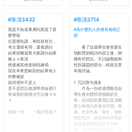
壓力而選擇逃避(作弊)，在
這一點上你們做的比那些作
弊的同學好太多了，雖然成
績無法體現你們的努力，但
#靠清3432
#靠清3714
往後你們正直的態度一定會
我是不知道東勇到底造了甚
#為什麼別人的會長都很正
讓你們在社會上適應得更
麼孽啦
經
好。最後，那些作弊的同
出題都先講，有唸就有分，
學，你們要瞭解到作弊對你
考古還很有用，還會調分
看了這屆學生會長新生
們而言是沒有任何好處的，
結果前幾屆幫大家調分結果
領航營的致詞內容之後，稍
大學是你們唯一可以勇敢認
被ｐｏ靠清
微有些想法。不討論戰校和
錯但不需要付出太大代價的
然後被其他老師找麻煩
性別議題的部分，純就文章
地方，你們在這時候如果不
現在本來想歐趴的結果有人
本身評論。
會學會...
作弊被抓
搞得裡外不是人
1. 冗詞贅句過多
是不是想以後讓學弟妹都只
作為一份經過潤飾且由
有淑蓉的微積分可以修４８
學生會全體幹部校稿的文
４
章，在詞語的選用以及流暢
度上有很大的進步空間。再
我就一句 ＂還好我過了
者，此文作為「新生」領航
＂...
營的致詞，過多的內容勢必
會讓讀者厭煩或注意力轉
移，在理解文章的主旨（如