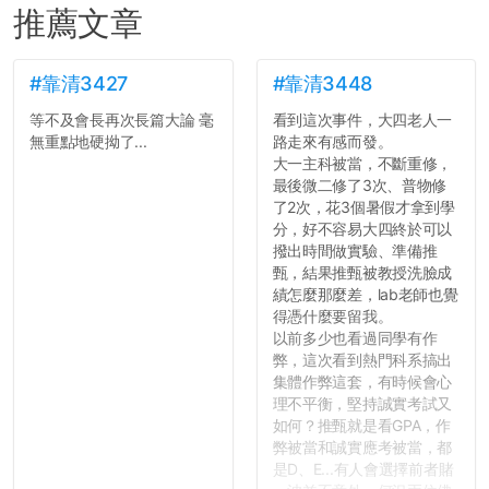
推薦文章
#靠清3427
#靠清3448
等不及會長再次長篇大論 毫
看到這次事件，大四老人一
無重點地硬拗了...
路走來有感而發。
大一主科被當，不斷重修，
最後微二修了3次、普物修
了2次，花3個暑假才拿到學
分，好不容易大四終於可以
撥出時間做實驗、準備推
甄，結果推甄被教授洗臉成
績怎麼那麼差，lab老師也覺
得憑什麼要留我。
以前多少也看過同學有作
弊，這次看到熱門科系搞出
集體作弊這套，有時候會心
理不平衡，堅持誠實考試又
如何？推甄就是看GPA，作
弊被當和誠實應考被當，都
是D、E...有人會選擇前者賭