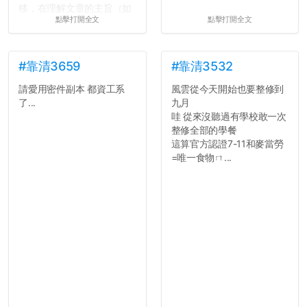
移，在理解文章的主旨（如
點擊打開全文
點擊打開全文
果有的話）前就失去興趣。
並不是說學生會發表的
文章需要和政府機關或公司
的聲明一樣正式，但至少在
#靠清3659
#靠清3532
用字上多加留意。有些語句
請愛用密件副本 都資工系
風雲從今天開始也要整修到
用說的可能會引人發笑或多
了...
九月
聽幾句，但寫成文字時只會
哇 從來沒聽過有學校敢一次
讓人感到疲乏。
整修全部的學餐
這算官方認證7-11和麥當勞
2. 文章主題不明
=唯一食物ㄇ...
在學生會臉書的貼文中
可以看到，全篇文章以連字
符分為九段，各段可總結
為：
自我介紹
個人經歷（進入大學
前）
個人經歷（大一至
大...