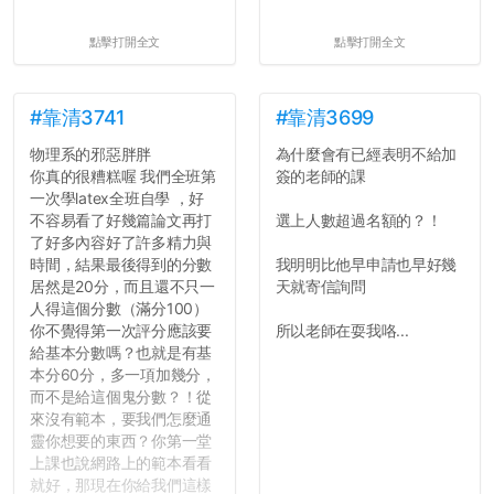
點擊打開全文
點擊打開全文
#靠清3741
#靠清3699
物理系的邪惡胖胖
為什麼會有已經表明不給加
你真的很糟糕喔 我們全班第
簽的老師的課
一次學latex全班自學 ，好
不容易看了好幾篇論文再打
選上人數超過名額的？！
了好多內容好了許多精力與
時間，結果最後得到的分數
我明明比他早申請也早好幾
居然是20分，而且還不只一
天就寄信詢問
人得這個分數（滿分100）
你不覺得第一次評分應該要
所以老師在耍我咯...
給基本分數嗎？也就是有基
本分60分，多一項加幾分，
而不是給這個鬼分數？！從
來沒有範本，要我們怎麼通
靈你想要的東西？你第一堂
上課也說網路上的範本看看
就好，那現在你給我們這樣