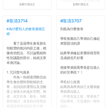
一波並不意外，何況兩位佛
點擊打開全文
點擊打開全文
心教授看起來要輕輕放下
了，之後履歷不會留下汙
點...，希望這次事件不要助
長作弊的風氣。
#靠清3714
#靠清3707
#為什麼別人的會長都很正
到底為什麼會有
反正老人我明天就要搬離新
經
竹，之後如何發展與我無
學長推薦自己學弟自己修起
關，就當最後一天發個牢騷
看了這屆學生會長新生
來蠻甜涼的課
吧XD，祝學弟妹們修課順利
領航營的致詞內容之後，稍
~~...
微有些想法。不討論戰校和
結果學弟修起來覺得很苦而
性別議題的部分，純就文章
且成績也不好看
本身評論。
然後學弟就罵學長是垃圾人
1. 冗詞贅句過多
的好笑事蹟？！
作為一份經過潤飾且由
學生會全體幹部校稿的文
學長好心推薦
章，在詞語的選用以及流暢
結果因為學弟自己太廢就被
度上有很大的進步空間。再
學弟罵垃圾人
者，此文作為「新生」領航
（不然在這之前，學弟為了
營的致詞，過多的內容勢必
巴結學長，可是像狗一樣乖
會讓讀者厭煩或注意力轉
的說）...