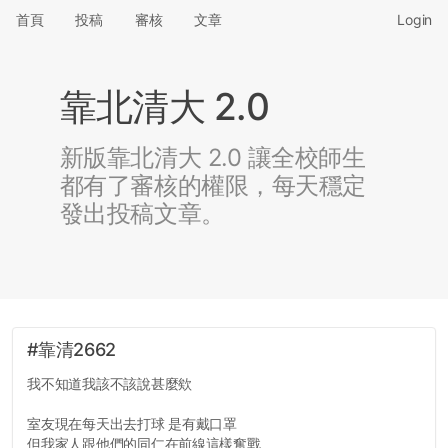
首頁
投稿
審核
文章
Login
靠北清大 2.0
新版靠北清大 2.0 讓全校師生
都有了審核的權限，每天穩定
發出投稿文章。
#靠清2662
我不知道我該不該說甚麼欸
室友現在每天出去打球 是有戴口罩
但我家人跟他們的同仁在前線這樣奮戰