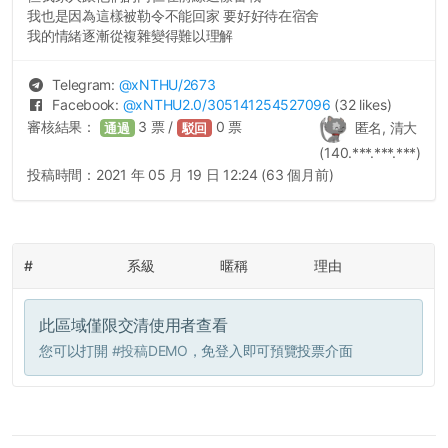
我也是因為這樣被勒令不能回家 要好好待在宿舍
我的情緒逐漸從複雜變得難以理解
Telegram:
@
xNTHU
/2673
Facebook:
@
xNTHU2.0
/305141254527096
(32 likes)
審核結果：
3
票 /
0
票
匿名, 清大
通過
駁回
(140.***.***.***)
投稿時間：
2021 年 05 月 19 日 12:24 (63 個月前)
#
系級
暱稱
理由
此區域僅限交清使用者查看
您可以打開
#投稿DEMO
，免登入即可預覽投票介面