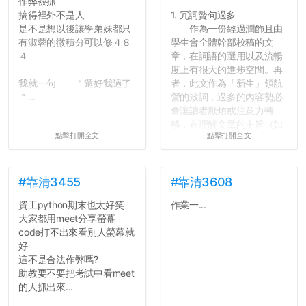
作弊被抓
搞得裡外不是人
1. 冗詞贅句過多
是不是想以後讓學弟妹都只
作為一份經過潤飾且由
有淑蓉的微積分可以修４８
學生會全體幹部校稿的文
４
章，在詞語的選用以及流暢
度上有很大的進步空間。再
我就一句 ＂還好我過了
者，此文作為「新生」領航
＂...
營的致詞，過多的內容勢必
會讓讀者厭煩或注意力轉
移，在理解文章的主旨（如
點擊打開全文
點擊打開全文
果有的話）前就失去興趣。
並不是說學生會發表的
文章需要和政府機關或公司
的聲明一樣正式，但至少在
#靠清3455
#靠清3608
用字上多加留意。有些語句
資工python期末也太好笑
作業一...
用說的可能會引人發笑或多
大家都用meet分享螢幕
聽幾句，但寫成文字時只會
code打不出來看別人螢幕就
讓人感到疲乏。
好
這不是合法作弊嗎?
2. 文章主題不明
助教要不要把考試中看meet
在學生會臉書的貼文中
的人抓出來...
可以看到，全篇文章以連字
符分為九段，各段可總結