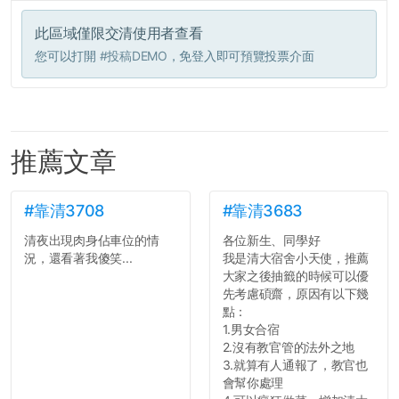
此區域僅限交清使用者查看
您可以打開
#投稿DEMO
，免登入即可預覽投票介面
推薦文章
#靠清3708
#靠清3683
清夜出現肉身佔車位的情
各位新生、同學好
況，還看著我傻笑...
我是清大宿舍小天使，推薦
大家之後抽籤的時候可以優
先考慮碩齋，原因有以下幾
點：
1.男女合宿
2.沒有教官管的法外之地
3.就算有人通報了，教官也
會幫你處理