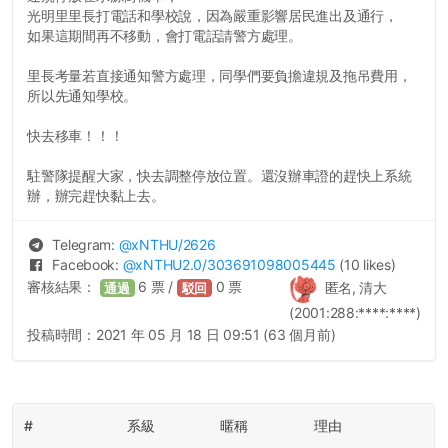
光明里里長打電話和學校說，因為嚴重影響居民進出及通行，
如果這期間再不移動，會打電話請警方處理。
里長考量若直接通知警方處理，同學們要負擔違規及拖吊費用，
所以先通知學校。
快去移車！！！
駐警隊提醒大家，快去調整停放位置。還沒辦車證的趕快上系統
辦，辦完趕快黏上去。
Telegram:
@
xNTHU
/2626
Facebook:
@
xNTHU2.0
/303691098005445
(10 likes)
審核結果：
6
票 /
0
票
匿名, 清大
通過
駁回
(2001:288:****:****)
投稿時間：
2021 年 05 月 18 日 09:51 (63 個月前)
#
系級
暱稱
理由