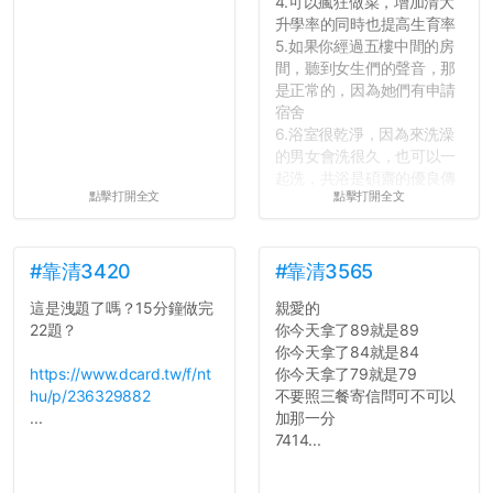
4.可以瘋狂做菜，增加清大
升學率的同時也提高生育率
5.如果你經過五樓中間的房
間，聽到女生們的聲音，那
是正常的，因為她們有申請
宿舍
6.浴室很乾淨，因為來洗澡
的男女會洗很久，也可以一
起洗，共浴是碩齋的優良傳
點擊打開全文
點擊打開全文
統呢！
7.歡迎其他碩齋夥伴分享~
如果有任何想要我推薦的宿
舍房間，都歡迎留言讓我知
#靠清3420
#靠清3565
道...
這是洩題了嗎？15分鐘做完
親愛的
22題？
你今天拿了89就是89
你今天拿了84就是84
https://www.dcard.tw/f/nt
你今天拿了79就是79
hu/p/236329882
不要照三餐寄信問可不可以
...
加那一分
7414...