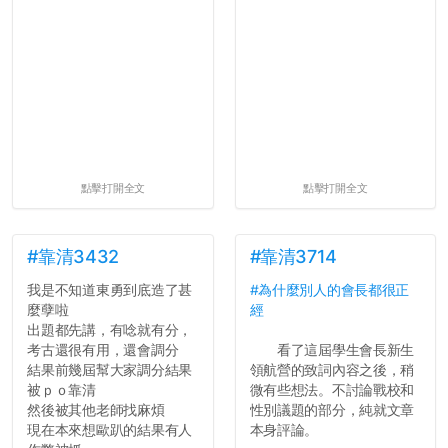
點擊打開全文
點擊打開全文
#靠清3432
#靠清3714
我是不知道東勇到底造了甚
#為什麼別人的會長都很正
麼孽啦
經
出題都先講，有唸就有分，
考古還很有用，還會調分
看了這屆學生會長新生
結果前幾屆幫大家調分結果
領航營的致詞內容之後，稍
被ｐｏ靠清
微有些想法。不討論戰校和
然後被其他老師找麻煩
性別議題的部分，純就文章
現在本來想歐趴的結果有人
本身評論。