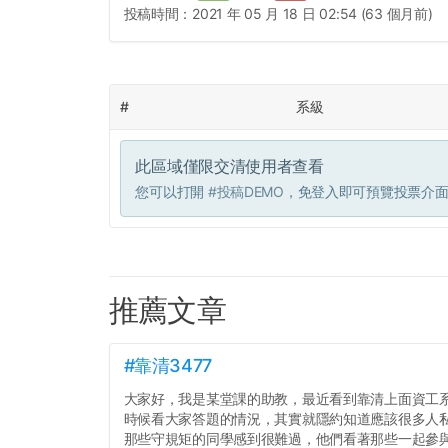
投稿時間：
2021 年 05 月 18 日 02:54 (63 個月前)
#
系級
此區域僅限交清使用者查看
您可以打開
#投稿DEMO
，免登入即可預覽投票介
推薦文章
#靠清3477
大家好，我是某堂課的助教，最近看到靠清上面資工
時候看大家答題的情況，其實就隱約知道應該很多人
那些守規矩的同學感到很難過，他們看著那些一起參