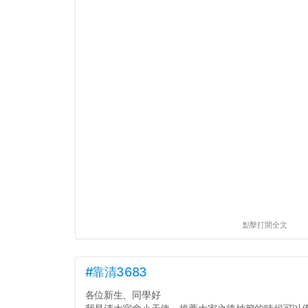
點擊打開全文
#靠清3683
各位新生、同學好