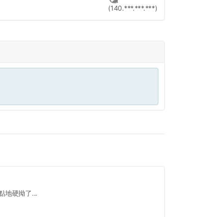
(140.***.***.***)
地硬拗了...