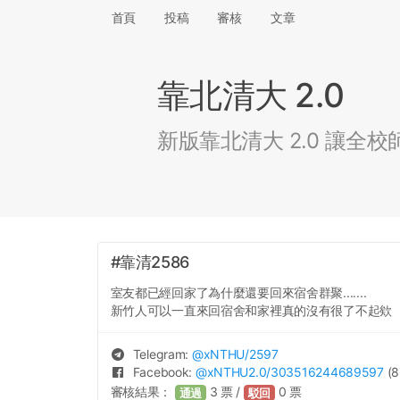
首頁
投稿
審核
文章
靠北清大 2.0
新版靠北清大 2.0 讓
#靠清2586
室友都已經回家了為什麼還要回來宿舍群聚.......
新竹人可以一直來回宿舍和家裡真的沒有很了不起欸
Telegram:
@
xNTHU
/2597
Facebook:
@
xNTHU2.0
/303516244689597
(8
審核結果：
3
票 /
0
票
通過
駁回