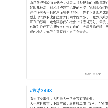
為沒參與討論而拿低分，或者是那些很混的同學靠著
矩因此被當。對於那些遵守規矩的同學，我想跟你們
你們擁有著一顆願意面對事情的心，你們不會因為成績
點上你們做的比那些作弊的同學好太多了，雖然成績
正直的態度一定會讓你們在社會上適應得更好。最後
作弊對你們而言是沒有任何好處的，大學是你們唯一
價的地方，你們在這時候如果不會學會...
點擊打開全文
#靠清3448
看到這次事件，大四老人一路走來有感而發。
大一主科被當，不斷重修，最後微二修了3次、普物修