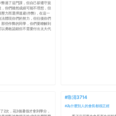
作弊過了這門課，但自己卻遵守規
說，你們雖然成績可能不理想，但
壓力而選擇逃避(作弊)，在這一
無法體現你們的努力，但往後你們
，那些作弊的同學，你們要瞭解到
可以勇敢認錯但不需要付出太大代
#靠清3714
#為什麼別人的會長都很正經
了2次，花3個暑假才拿到學分，