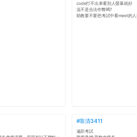
code打不出來看別人螢幕就好
這不是合法作弊嗎?
助教要不要把考試中看meet的人抓
#靠清3411
遠距考試