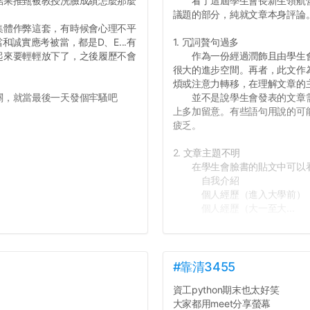
結果推甄被教授洗臉成績怎麼那麼
看了這屆學生會長新生領航營
議題的部分，純就文章本身評論
集體作弊這套，有時候會心理不平
誠實應考被當，都是D、E...有
1. 冗詞贅句過多
起來要輕輕放下了，之後履歷不會
作為一份經過潤飾且由學生會
很大的進步空間。再者，此文作
煩或注意力轉移，在理解文章的
關，就當最後一天發個牢騷吧
並不是說學生會發表的文章需
上多加留意。有些語句用說的可
疲乏。
2. 文章主題不明
在學生會臉書的貼文中可以看
自我介紹
個人經歷（進入大學前）
個人經歷（大一至大...
#靠清3455
資工python期末也太好笑
大家都用meet分享螢幕