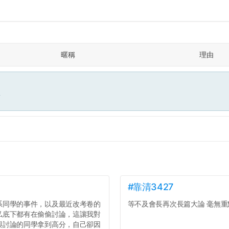
暱稱
理由
面
#靠清3427
系同學的事件，以及最近改考卷的
等不及會長再次長篇大論 毫無重點
私底下都有在偷偷討論，這讓我對
與討論的同學拿到高分，自己卻因