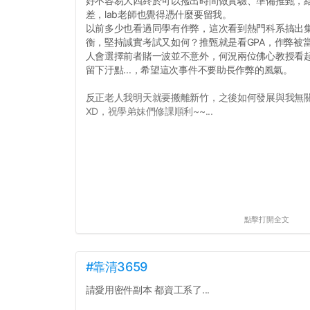
好不容易大四終於可以撥出時間做實驗、準備推甄，
差，lab老師也覺得憑什麼要留我。
以前多少也看過同學有作弊，這次看到熱門科系搞出
衡，堅持誠實考試又如何？推甄就是看GPA，作弊被當和
人會選擇前者賭一波並不意外，何況兩位佛心教授看
留下汙點...，希望這次事件不要助長作弊的風氣。
反正老人我明天就要搬離新竹，之後如何發展與我無
XD，祝學弟妹們修課順利~~...
點擊打開全文
#靠清3659
請愛用密件副本 都資工系了...