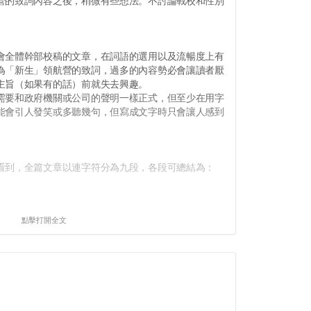
的致詞內容之後，稍微有些想法。不討論戰校和性別
。
全體幹部校稿的文章，在詞語的選用以及流暢度上有
為「新生」領航營的致詞，過多的內容勢必會讓讀者厭
主旨（如果有的話）前就失去興趣。
要和政府機關或公司的聲明一樣正式，但至少在用字
能會引人發笑或多聽幾句，但寫成文字時只會讓人感到
到，全篇文章以連字符分為九段，各段可總結為：
點擊打開全文