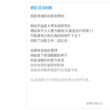
#靠清3696
我是來做防自殺宣導的：
相信不論是大學生或研究生
應該有不少人壓力都很大(還是說只有我？)
可能還有少部分真的快撐不下去了
但除了自殺之外，請記住：
你還有其他的選擇
例如簽下某張酷酷的單子
然後遠離你的壓力來源
在生命受到威脅的時候
其他任何東西都是可以先放下的
by某個壓力大到想自殺好幾次的研究僧...
點擊打開全文