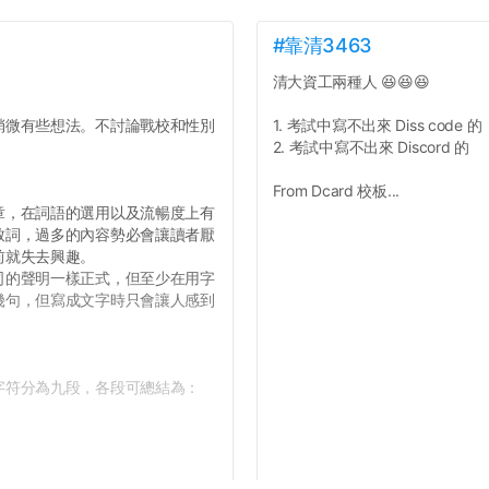
#靠清3463
清大資工兩種人 😆😆😆
微有些想法。不討論戰校和性別
1. 考試中寫不出來 Diss code 的
2. 考試中寫不出來 Discord 的
From Dcard 校板...
，在詞語的選用以及流暢度上有
致詞，過多的內容勢必會讓讀者厭
前就失去興趣。
的聲明一樣正式，但至少在用字
幾句，但寫成文字時只會讓人感到
符分為九段，各段可總結為：