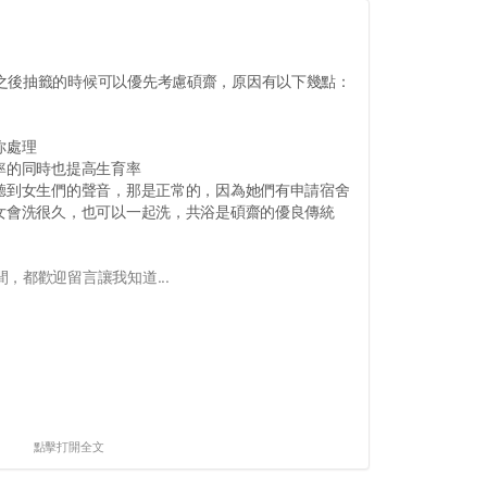
之後抽籤的時候可以優先考慮碩齋，原因有以下幾點：
你處理
率的同時也提高生育率
，聽到女生們的聲音，那是正常的，因為她們有申請宿舍
男女會洗很久，也可以一起洗，共浴是碩齋的優良傳統
，都歡迎留言讓我知道...
點擊打開全文