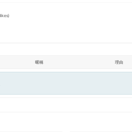
likes)
暱稱
理由
面