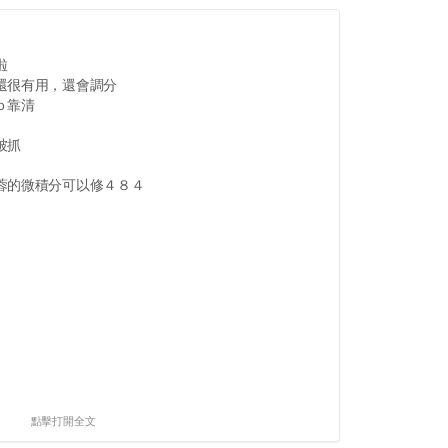
啦
還很有用，還會調分
ｏ靠清
被抓
蓉的微積分可以修４８４
點擊打開全文