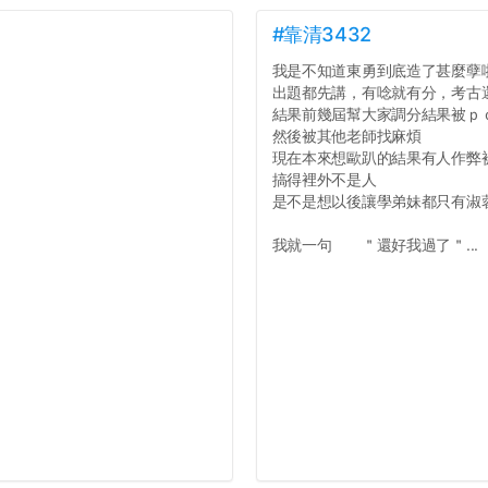
#靠清3432
我是不知道東勇到底造了甚麼孽
出題都先講，有唸就有分，考古
結果前幾屆幫大家調分結果被ｐ
然後被其他老師找麻煩
現在本來想歐趴的結果有人作弊
搞得裡外不是人
是不是想以後讓學弟妹都只有淑
我就一句 ＂還好我過了＂...