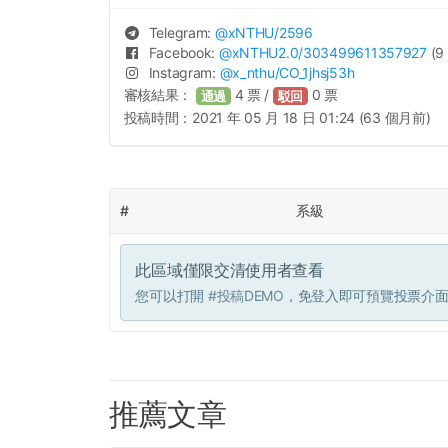
Telegram:
@
xNTHU
/2596
Facebook:
@
xNTHU2.0
/303499611357927
(9 
Instagram:
@
x_nthu
/CO_1jhsj53h
審核結果：
4
票 /
0
票
通過
駁回
投稿時間：
2021 年 05 月 18 日 01:24 (63 個月前)
#
系級
此區域僅限交清使用者查看
您可以打開
#投稿DEMO
，免登入即可預覽投票介
推薦文章