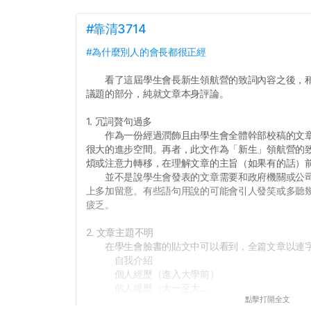
#靠清3714
#為什麼別人的會長都很正經
看了這屆學生會長新生領航營的致詞內容之後，稍
議題的部分，純就文章本身評論。
1. 冗詞贅句過多
作為一份經過潤飾且由學生會全體幹部校稿的文章
很大的進步空間。再者，此文作為「新生」領航營的
煩或注意力轉移，在理解文章的主旨（如果有的話）
並不是說學生會發表的文章需要和政府機關或公司
上多加留意。有些語句用說的可能會引人發笑或多聽
疲乏。
2. 文章主題不明
在學生會臉書的貼文中可以看到，全篇文章以連字
自我介紹
個人經歷（進入大學前）
個人經歷（大一至大...
點擊打開全文