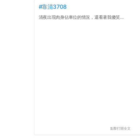
#靠清3708
清夜出現肉身佔車位的情況，還看著我傻笑...
點擊打開全文