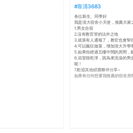
#靠清3683
各位新生、同學好
我是清大宿舍小天使，推薦大家
1.男女合宿
2.沒有教官管的法外之地
3.就算有人通報了，教官也會幫
4.可以瘋狂做菜，增加清大升學
5.如果你經過五樓中間的房間
6.浴室很乾淨，因為來洗澡的
呢！
7.歡迎其他碩齋夥伴分享~
如果有任何想要我推薦的宿舍房間