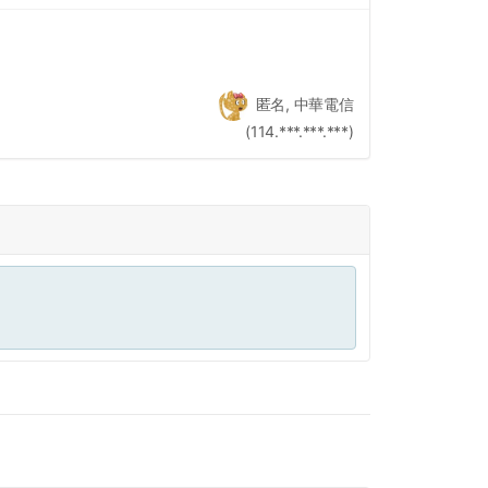
匿名, 中華電信
(114.***.***.***)