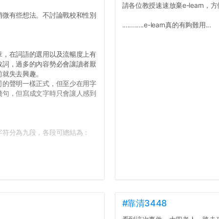
請各位教授速速放棄e-learn，
微有些想法。不討論戰校和性別
............e-learn真的有夠難用...
，在詞語的選用以及流暢度上有
致詞，過多的內容勢必會讓讀者厭
前就失去興趣。
的聲明一樣正式，但至少在用字
幾句，但寫成文字時只會讓人感到
符分為九段，各段可總結為：
#靠清3448