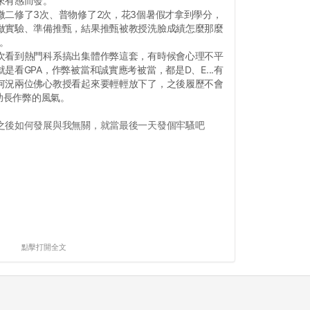
來有感而發。
微二修了3次、普物修了2次，花3個暑假才拿到學分，
做實驗、準備推甄，結果推甄被教授洗臉成績怎麼那麼
我。
次看到熱門科系搞出集體作弊這套，有時候會心理不平
是看GPA，作弊被當和誠實應考被當，都是D、E...有
何況兩位佛心教授看起來要輕輕放下了，之後履歷不會
要助長作弊的風氣。
之後如何發展與我無關，就當最後一天發個牢騷吧
點擊打開全文