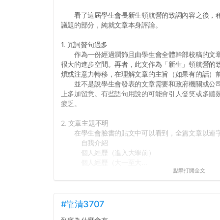
看了這屆學生會長新生領航營的致詞內容之後，稍
議題的部分，純就文章本身評論。
1. 冗詞贅句過多
作為一份經過潤飾且由學生會全體幹部校稿的文章
很大的進步空間。再者，此文作為「新生」領航營的
煩或注意力轉移，在理解文章的主旨（如果有的話）
並不是說學生會發表的文章需要和政府機關或公司
上多加留意。有些語句用說的可能會引人發笑或多聽
疲乏。
2. 文章主題不明
在學生會臉書的貼文中可以看到，全篇文章以連字
自我介紹
個人經歷（進入大學前）
個人經歷（大一至大...
點擊打開全文
#靠清3707