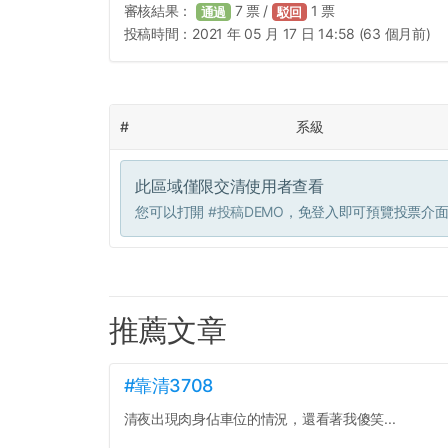
審核結果：
7
票 /
1
票
通過
駁回
投稿時間：
2021 年 05 月 17 日 14:58 (63 個月前)
#
系級
此區域僅限交清使用者查看
您可以打開
#投稿DEMO
，免登入即可預覽投票介
推薦文章
#靠清3708
清夜出現肉身佔車位的情況，還看著我傻笑...