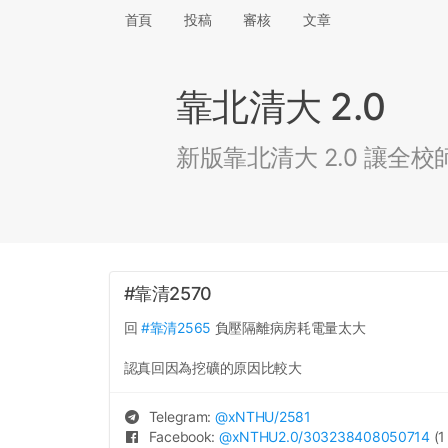
首頁
投稿
審核
文章
靠北清大 2.0
新版靠北清大 2.0 讓
#靠清2570
回
#靠清2565
負壓隔離病房耗電量太大
認真回因為挖礦的原因比較大
Telegram:
@
xNTHU
/2581
Facebook:
@
xNTHU2.0
/303238408050714
(1