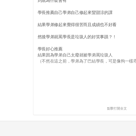
到底為什麼會有
學長推薦自己學弟自己修起來蠻甜涼的課
結果學弟修起來覺得很苦而且成績也不好看
然後學弟就罵學長是垃圾人的好笑事蹟？！
學長好心推薦
結果因為學弟自己太廢就被學弟罵垃圾人
（不然在這之前，學弟為了巴結學長，可是像狗一樣乖的
點擊打開全文