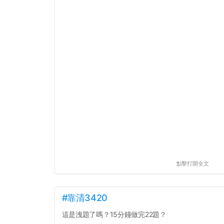
點擊打開全文
#靠清3420
這是洩題了嗎？15分鐘做完22題？