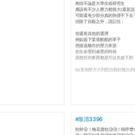
相信不論是大學生或研究生
應該有不少人壓力都很大(還是說
可能還有少部分真的快撐不下去
但除了自殺之外，請記住：
你還有其他的選擇
例如簽下某張酷酷的單子
然後遠離你的壓力來源
在生命受到威脅的時候
其他任何東西都是可以先放下的
by某個壓力大到想自殺好幾次的研
#靠清3396
欸幹😲！梅花鹿欸🧐🧐！嗚呼😎