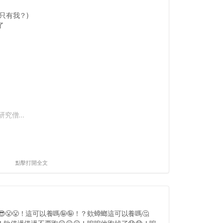
只有我？)
了
究僧...
點擊打開全文
😎😤😤！這可以養嗎🤪🤪！？欸蟑螂這可以養嗎🤔