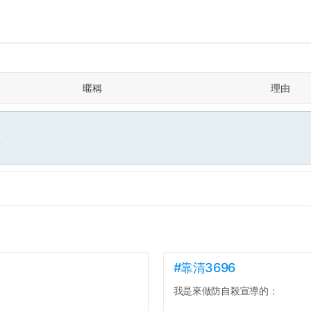
暱稱
理由
面
#靠清3696
我是來做防自殺宣導的：