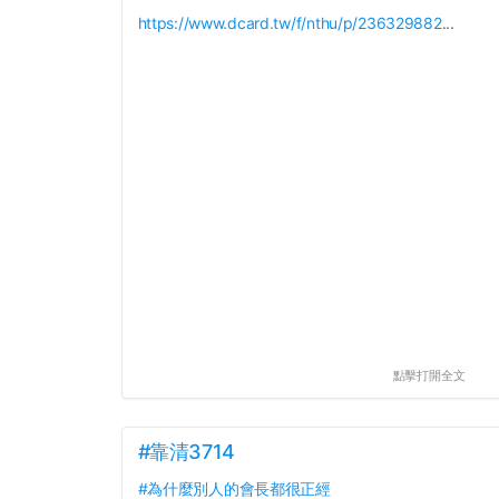
https://www.dcard.tw/f/nthu/p/236329882
...
點擊打開全文
#靠清3714
#為什麼別人的會長都很正經