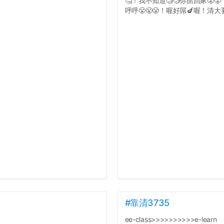
🤔！我不知道🧐🧐你抓回家😤
呼呼😤😤😤！喔好屌🍆喔！清大要
#靠清3735
ee-class>>>>>>>>>>e-learn