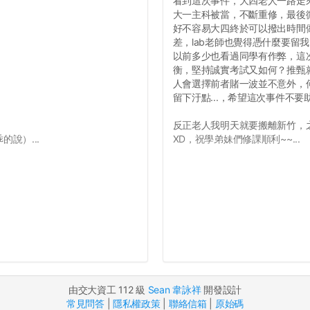
看到這次事件，大四老人一路走
大一主科被當，不斷重修，最後
好不容易大四終於可以撥出時間
差，lab老師也覺得憑什麼要留
以前多少也看過同學有作弊，這
衡，堅持誠實考試又如何？推甄就
人會選擇前者賭一波並不意外，
留下汙點...，希望這次事件不
反正老人我明天就要搬離新竹，
說）...
XD，祝學弟妹們修課順利~~...
由交大資工 112 級
Sean 韋詠祥
開發設計
常見問答
|
隱私權政策
|
聯絡信箱
|
原始碼