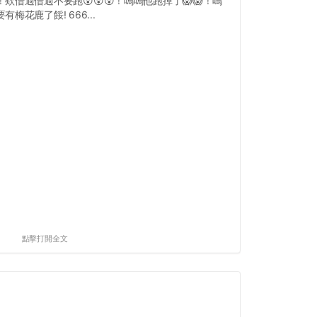
！欸借過借過不要跑😲😲😲！嗚嗚他跑掉了😱😱！嗚
有梅花鹿了餒! 666...
點擊打開全文