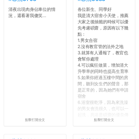
清夜出現肉身佔車位的情
各位新生、同學好
況，還看著我傻笑...
我是清大宿舍小天使，推薦
大家之後抽籤的時候可以優
先考慮碩齋，原因有以下幾
點：
1.男女合宿
2.沒有教官管的法外之地
3.就算有人通報了，教官也
會幫你處理
4.可以瘋狂做菜，增加清大
升學率的同時也提高生育率
5.如果你經過五樓中間的房
間，聽到女生們的聲音，那
是正常的，因為她們有申請
宿舍
6.浴室很乾淨，因為來洗澡
的男女會洗很久，也可以一
起洗，共浴是碩齋的優良傳
點擊打開全文
點擊打開全文
統呢！
7.歡迎其他碩齋夥伴分享~
如果有任何想要我推薦的宿