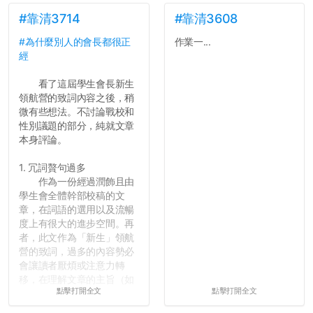
#靠清3714
#靠清3608
#為什麼別人的會長都很正
作業一...
經
看了這屆學生會長新生
領航營的致詞內容之後，稍
微有些想法。不討論戰校和
性別議題的部分，純就文章
本身評論。
1. 冗詞贅句過多
作為一份經過潤飾且由
學生會全體幹部校稿的文
章，在詞語的選用以及流暢
度上有很大的進步空間。再
者，此文作為「新生」領航
營的致詞，過多的內容勢必
會讓讀者厭煩或注意力轉
移，在理解文章的主旨（如
點擊打開全文
點擊打開全文
果有的話）前就失去興趣。
並不是說學生會發表的