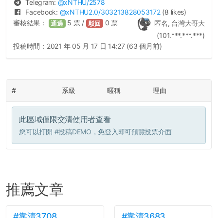
Telegram:
@
xNTHU
/2578
Facebook:
@
xNTHU2.0
/303213828053172
(8 likes)
審核結果：
5
票 /
0
票
匿名, 台灣大哥大
通過
駁回
(101.***.***.***)
投稿時間：
2021 年 05 月 17 日 14:27 (63 個月前)
#
系級
暱稱
理由
此區域僅限交清使用者查看
您可以打開
#投稿DEMO
，免登入即可預覽投票介面
推薦文章
#靠清3708
#靠清3683