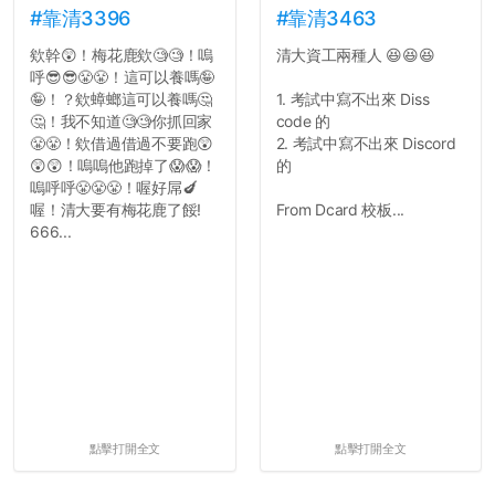
#靠清3396
#靠清3463
欸幹😲！梅花鹿欸🧐🧐！嗚
清大資工兩種人 😆😆😆
呼😎😎😤😤！這可以養嗎🤪
🤪！？欸蟑螂這可以養嗎🤔
1. 考試中寫不出來 Diss
🤔！我不知道🧐🧐你抓回家
code 的
😤😤！欸借過借過不要跑😲
2. 考試中寫不出來 Discord
😲😲！嗚嗚他跑掉了😱😱！
的
嗚呼呼😤😤😤！喔好屌🍆
喔！清大要有梅花鹿了餒!
From Dcard 校板...
666...
點擊打開全文
點擊打開全文