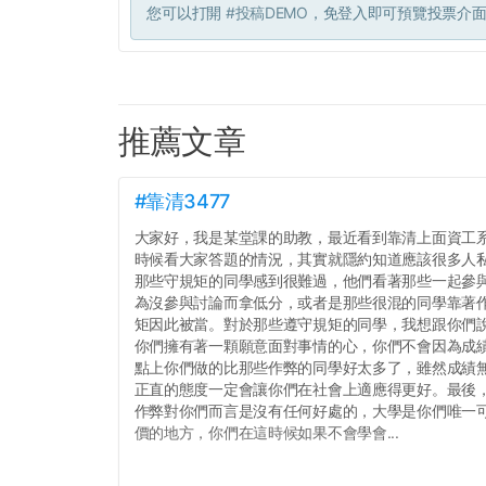
您可以打開
#投稿DEMO
，免登入即可預覽投票介
推薦文章
#靠清3477
大家好，我是某堂課的助教，最近看到靠清上面資工
時候看大家答題的情況，其實就隱約知道應該很多人
那些守規矩的同學感到很難過，他們看著那些一起參
為沒參與討論而拿低分，或者是那些很混的同學靠著
矩因此被當。對於那些遵守規矩的同學，我想跟你們
你們擁有著一顆願意面對事情的心，你們不會因為成績
點上你們做的比那些作弊的同學好太多了，雖然成績
正直的態度一定會讓你們在社會上適應得更好。最後
作弊對你們而言是沒有任何好處的，大學是你們唯一
價的地方，你們在這時候如果不會學會...