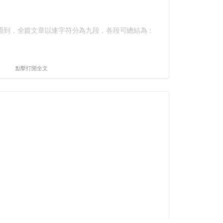
到，全篇文章以連字符分為九段，各段可總結為：
點擊打開全文