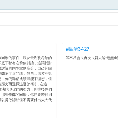
面
#靠清3427
系同學的事件，以及最近改考卷的
等不及會長再次長篇大論 毫無重點
私底下都有在偷偷討論，這讓我對
與討論的同學拿到高分，自己卻因
作弊過了這門課，但自己卻遵守規
說，你們雖然成績可能不理想，但
壓力而選擇逃避(作弊)，在這一
無法體現你們的努力，但往後你們
，那些作弊的同學，你們要瞭解到
可以勇敢認錯但不需要付出太大代