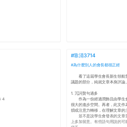
#靠清3714
#為什麼別人的會長都很正經
看了這屆學生會長新生領航營
議題的部分，純就文章本身評論
1. 冗詞贅句過多
８４
作為一份經過潤飾且由學生會
很大的進步空間。再者，此文作
煩或注意力轉移，在理解文章的
並不是說學生會發表的文章需
上多加留意。有些語句用說的可