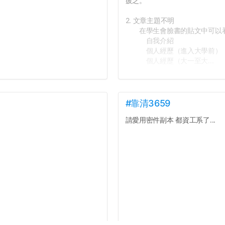
疲乏。
2. 文章主題不明
在學生會臉書的貼文中可以看
自我介紹
個人經歷（進入大學前）
個人經歷（大一至大...
#靠清3659
請愛用密件副本 都資工系了...