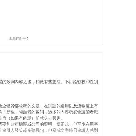
點擊打開全文
的致詞內容之後，稍微有些想法。不討論戰校和性別
。
全體幹部校稿的文章，在詞語的選用以及流暢度上有
為「新生」領航營的致詞，過多的內容勢必會讓讀者厭
主旨（如果有的話）前就失去興趣。
要和政府機關或公司的聲明一樣正式，但至少在用字
能會引人發笑或多聽幾句，但寫成文字時只會讓人感到