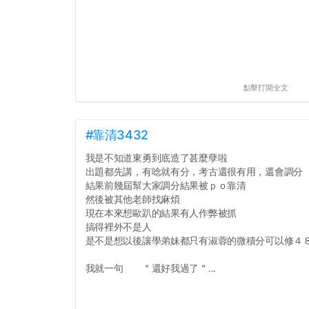
點擊打開全文
#靠清3432
我是不知道東勇到底造了甚麼孽啦
出題都先講，有唸就有分，考古還很有用，還會調分
結果前幾屆幫大家調分結果被ｐｏ靠清
然後被其他老師找麻煩
現在本來想歐趴的結果有人作弊被抓
搞得裡外不是人
是不是想以後讓學弟妹都只有淑蓉的微積分可以修４
我就一句 ＂還好我過了＂...