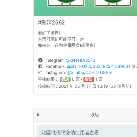
#靠清2562
看好了世界!
台灣只示範可能不只一次
如何在一週內停電兩次(或更多)
Telegram:
@
xNTHU
/2573
Facebook:
@
xNTHU2.0
/303182571389631
(40
Instagram:
@
x_nthu
/CO-fJ7iD8Pm
審核結果：
6
票 /
1
票
通過
駁回
投稿時間：
2021 年 05 月 17 日 13:19 (63 個月前)
#
系級
此區域僅限交清使用者查看