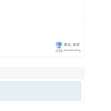
匿名, 凱擘
(123.***.***.***)