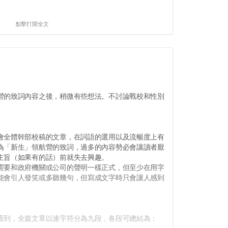
點擊打開全文
的致詞內容之後，稍微有些想法。不討論戰校和性別
。
全體幹部校稿的文章，在詞語的選用以及流暢度上有
為「新生」領航營的致詞，過多的內容勢必會讓讀者厭
主旨（如果有的話）前就失去興趣。
要和政府機關或公司的聲明一樣正式，但至少在用字
能會引人發笑或多聽幾句，但寫成文字時只會讓人感到
到，全篇文章以連字符分為九段，各段可總結為：