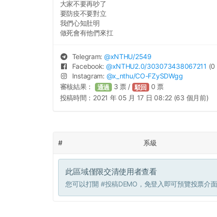
大家不要再吵了
要防疫不要對立
我們心知肚明
做死會有他們來扛
Telegram:
@
xNTHU
/2549
Facebook:
@
xNTHU2.0
/303073438067211
(0 
Instagram:
@
x_nthu
/CO-FZySDWgg
審核結果：
3
票 /
0
票
通過
駁回
投稿時間：
2021 年 05 月 17 日 08:22 (63 個月前)
#
系級
此區域僅限交清使用者查看
您可以打開
#投稿DEMO
，免登入即可預覽投票介