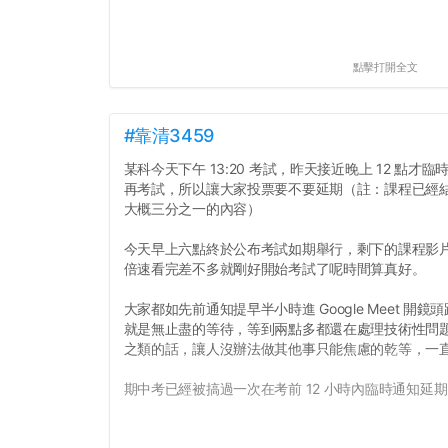
點擊打開全文
#靠清3459
某科今天下午 13:20 考試，昨天接近晚上 12 點
再考試，所以讓大家投票要不要延期（註：課程已經
大概三分之一的內容）
今天早上六點終於公布考試如期舉行，剩下的課程影片
倍速看完差不多就剛好開始考試了呢時間算真好。
大家都如先前通知提早半小時進 Google Meet 
就是無止盡的等待，等到兩點多都還在處理技術性問
之類的話，讓人沒辦法做其他事只能焦慮的乾等，一
期中考已經被搞過一次在考前 12 小時內臨時通知延期