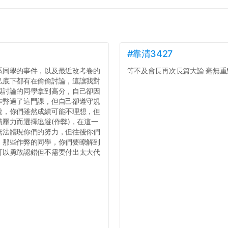
#靠清3427
系同學的事件，以及最近改考卷的
等不及會長再次長篇大論 毫無重點
私底下都有在偷偷討論，這讓我對
與討論的同學拿到高分，自己卻因
作弊過了這門課，但自己卻遵守規
說，你們雖然成績可能不理想，但
壓力而選擇逃避(作弊)，在這一
無法體現你們的努力，但往後你們
，那些作弊的同學，你們要瞭解到
可以勇敢認錯但不需要付出太大代