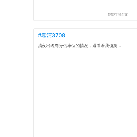
點擊打開全文
#靠清3708
清夜出現肉身佔車位的情況，還看著我傻笑...