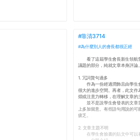
#靠清3714
#為什麼別人的會長都很正經
看了這屆學生會長新生領航營
議題的部分，純就文章本身評論
1. 冗詞贅句過多
作為一份經過潤飾且由學生會
很大的進步空間。再者，此文作
煩或注意力轉移，在理解文章的
並不是說學生會發表的文章需
上多加留意。有些語句用說的可
疲乏。
2. 文章主題不明
在學生會臉書的貼文中可以看