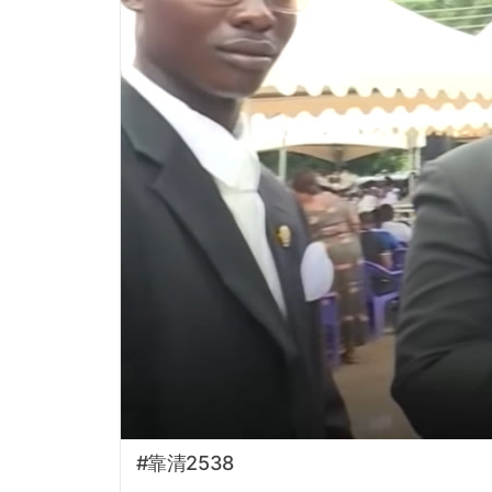
#靠清2538