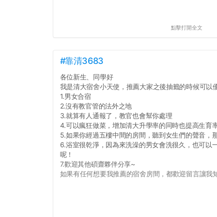
點擊打開全文
#靠清3683
各位新生、同學好
我是清大宿舍小天使，推薦大家之後抽籤的時候可以
1.男女合宿
2.沒有教官管的法外之地
3.就算有人通報了，教官也會幫你處理
4.可以瘋狂做菜，增加清大升學率的同時也提高生育
5.如果你經過五樓中間的房間，聽到女生們的聲音，
6.浴室很乾淨，因為來洗澡的男女會洗很久，也可以
呢！
7.歡迎其他碩齋夥伴分享~
如果有任何想要我推薦的宿舍房間，都歡迎留言讓我知道