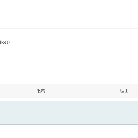
likes)
暱稱
理由
面