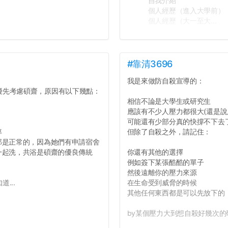
自我介紹
個人經歷（進入大學前）
個人經歷（大一至大...
#靠清3696
我是來做防自殺宣導的：
優先考慮碩齋，原因有以下幾點：
相信不論是大學生或研究生
應該有不少人壓力都很大(還是說
可能還有少部分真的快撐不下去
率
但除了自殺之外，請記住：
那是正常的，因為她們有申請宿舍
一起洗，共浴是碩齋的優良傳統
你還有其他的選擇
例如簽下某張酷酷的單子
然後遠離你的壓力來源
...
在生命受到威脅的時候
其他任何東西都是可以先放下的
by某個壓力大到想自殺好幾次的研