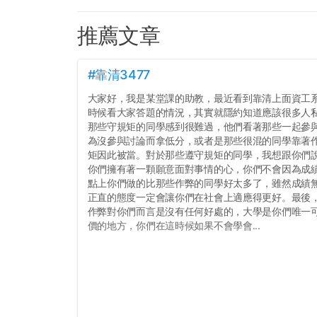
推薦文章
#靠清3477
大家好，我是某堂課的助教，最近看到靠清上面資工
時候看大家答題的情況，其實就隱約知道應該很多人
那些守規矩的同學感到很難過，他們看著那些一起參
為沒參與討論而拿低分，或者是那些很混的同學靠著
矩因此被當。對於那些遵守規矩的同學，我想跟你們
你們擁有著一顆願意面對事情的心，你們不會因為成績
點上你們做的比那些作弊的同學好太多了，雖然成績
正直的態度一定會讓你們在社會上適應得更好。最後
作弊對你們而言是沒有任何好處的，大學是你們唯一
價的地方，你們在這時候如果不會學會...