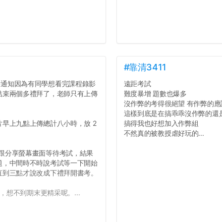
#靠清3411
才臨時通知因為有同學想看完課程錄影
遠距考試
結束兩個多禮拜了，老師只有上傳
難度暴增 題數也爆多
沒作弊的考得很絕望 有作弊的
這樣到底是在搞乖乖沒作弊的還
早上九點上傳總計八小時，放 2
搞得我也好想加入作弊組
不然真的被教授虐好玩的...
開鏡頭跟分享螢幕畫面等待考試，結果
題，中間時不時說考試等一下開始
直到三點才說改成下禮拜開書考。
，想不到期末更精采呢。...