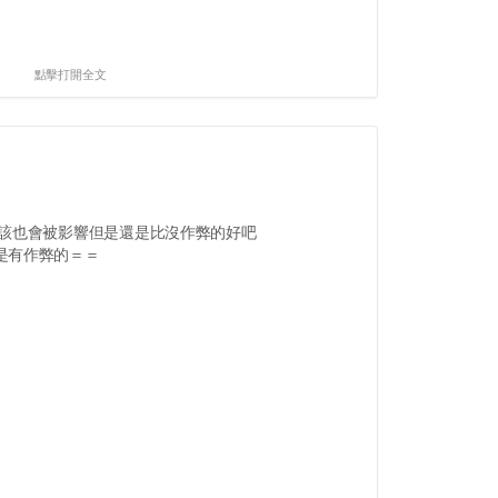
點擊打開全文
應該也會被影響但是還是比沒作弊的好吧
是有作弊的＝＝