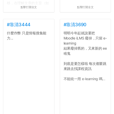
移，在理解文章的主旨（如
點擊打開全文
點擊打開全文
果有的話）前就失去興趣。
並不是說學生會發表的
文章需要和政府機關或公司
的聲明一樣正式，但至少在
#靠清3444
#靠清3690
用字上多加留意。有些語句
什麼作弊 只是情報搜集能
明明今年起就說要把
用說的可能會引人發笑或多
力...
Moodle iLMS 廢掉，只留 e-
聽幾句，但寫成文字時只會
learning
讓人感到疲乏。
結果廢掉舊的，又來新的 ee
啥鬼
2. 文章主題不明
在學生會臉書的貼文中
到底是要怎樣啦 每次都要跳
可以看到，全篇文章以連字
來跳去找課程資訊
符分為九段，各段可總結
為：
不能統一用 e-learning 嗎...
自我介紹
個人經歷（進入大學
前）
個人經歷（大一至
大...