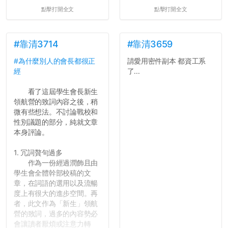
點擊打開全文
點擊打開全文
#靠清3714
#靠清3659
#為什麼別人的會長都很正
請愛用密件副本 都資工系
經
了...
看了這屆學生會長新生
領航營的致詞內容之後，稍
微有些想法。不討論戰校和
性別議題的部分，純就文章
本身評論。
1. 冗詞贅句過多
作為一份經過潤飾且由
學生會全體幹部校稿的文
章，在詞語的選用以及流暢
度上有很大的進步空間。再
者，此文作為「新生」領航
營的致詞，過多的內容勢必
會讓讀者厭煩或注意力轉