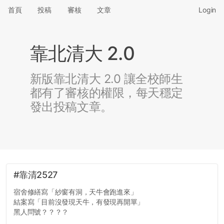
首頁
投稿
審核
文章
Login
靠北清大 2.0
新版靠北清大 2.0 讓全校師生
都有了審核的權限，每天穩定
發出投稿文章。
#靠清2527
宿舍修繕寫「紗窗有洞，天牛會跑進來」
結案寫「目前沒發現天牛，有發現再開單」
黑人問號？？？？