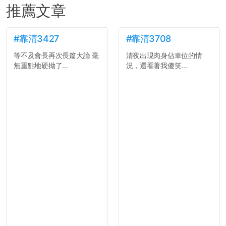
推薦文章
#靠清3427
#靠清3708
等不及會長再次長篇大論 毫
清夜出現肉身佔車位的情
無重點地硬拗了...
況，還看著我傻笑...