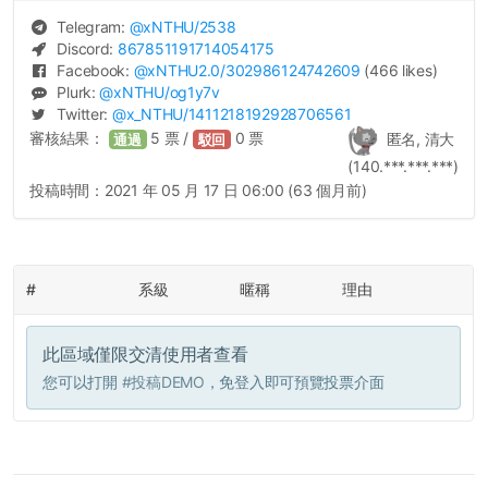
Telegram:
@
xNTHU
/2538
Discord:
867851191714054175
Facebook:
@
xNTHU2.0
/302986124742609
(466 likes)
Plurk:
@
xNTHU
/og1y7v
Twitter:
@
x_NTHU
/1411218192928706561
審核結果：
5
票 /
0
票
匿名, 清大
通過
駁回
(140.***.***.***)
投稿時間：
2021 年 05 月 17 日 06:00 (63 個月前)
#
系級
暱稱
理由
此區域僅限交清使用者查看
您可以打開
#投稿DEMO
，免登入即可預覽投票介面