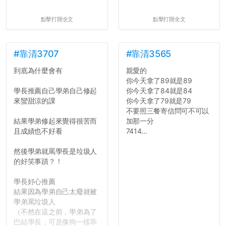
點擊打開全文
點擊打開全文
#靠清3707
#靠清3565
到底為什麼會有
親愛的
你今天拿了89就是89
學長推薦自己學弟自己修起
你今天拿了84就是84
來蠻甜涼的課
你今天拿了79就是79
不要照三餐寄信問可不可以
結果學弟修起來覺得很苦而
加那一分
且成績也不好看
7414...
然後學弟就罵學長是垃圾人
的好笑事蹟？！
學長好心推薦
結果因為學弟自己太廢就被
學弟罵垃圾人
（不然在這之前，學弟為了
巴結學長，可是像狗一樣乖