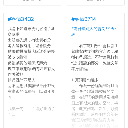
壓力而選擇逃避(作弊)，在
這一點上你們做的比那些作
弊的同學好太多了，雖然成
績無法體現你們的努力，但
#靠清3432
#靠清3714
往後你們正直的態度一定會
我是不知道東勇到底造了甚
#為什麼別人的會長都很正
讓你們在社會上適應得更
麼孽啦
經
好。最後，那些作弊的同
出題都先講，有唸就有分，
學，你們要瞭解到作弊對你
考古還很有用，還會調分
看了這屆學生會長新生
們而言是沒有任何好處的，
結果前幾屆幫大家調分結果
領航營的致詞內容之後，稍
大學是你們唯一可以勇敢認
被ｐｏ靠清
微有些想法。不討論戰校和
錯但不需要付出太大代價的
然後被其他老師找麻煩
性別議題的部分，純就文章
地方，你們在這時候如果不
現在本來想歐趴的結果有人
本身評論。
會學會...
作弊被抓
搞得裡外不是人
1. 冗詞贅句過多
是不是想以後讓學弟妹都只
作為一份經過潤飾且由
有淑蓉的微積分可以修４８
學生會全體幹部校稿的文
４
章，在詞語的選用以及流暢
度上有很大的進步空間。再
我就一句 ＂還好我過了
者，此文作為「新生」領航
＂...
營的致詞，過多的內容勢必
會讓讀者厭煩或注意力轉
移，在理解文章的主旨（如