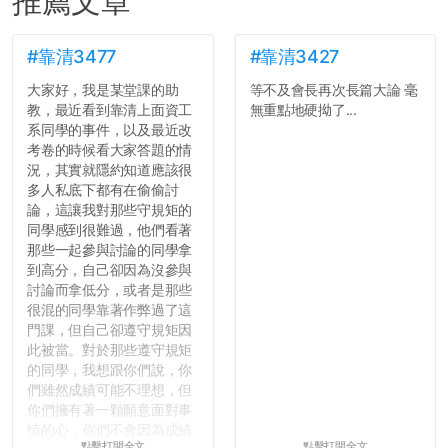
推薦文章
#靠清3477
#靠清3427
大家好，我是某堂課的助
等不及會長再次長篇大論 毫
教，最近看到靠清上面資工
無重點地硬拗了...
系同學的事件，以及最近改
考卷的時候看大家答題的情
況，其實就隱約知道應該很
多人私底下都有在偷偷討
論，這讓我對那些守規矩的
同學感到很難過，他們看著
那些一起參與討論的同學拿
到高分，自己卻因為沒參與
討論而拿低分，或者是那些
很混的同學靠著作弊過了這
門課，但自己卻遵守規矩因
此被當。對於那些遵守規矩
的同學，我想跟你們說，你
們雖然成績可能不理想，但
你們擁有著一顆願意面對事
情的心，你們不會因為成績
點擊打開全文
點擊打開全文