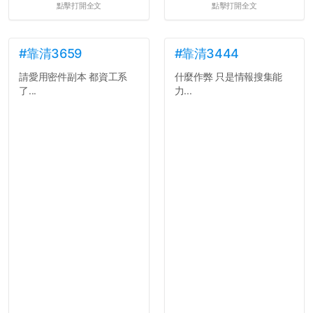
點擊打開全文
點擊打開全文
果有的話）前就失去興趣。
並不是說學生會發表的
文章需要和政府機關或公司
的聲明一樣正式，但至少在
#靠清3659
#靠清3444
用字上多加留意。有些語句
請愛用密件副本 都資工系
什麼作弊 只是情報搜集能
用說的可能會引人發笑或多
了...
力...
聽幾句，但寫成文字時只會
讓人感到疲乏。
2. 文章主題不明
在學生會臉書的貼文中
可以看到，全篇文章以連字
符分為九段，各段可總結
為：
自我介紹
個人經歷（進入大學
前）
個人經歷（大一至
大...