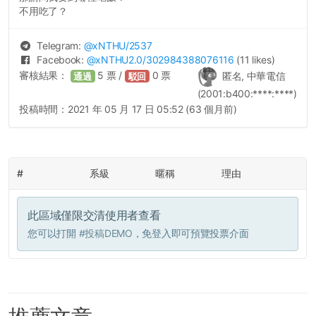
不用吃了？
Telegram:
@
xNTHU
/2537
Facebook:
@
xNTHU2.0
/302984388076116
(11 likes)
審核結果：
5
票 /
0
票
匿名, 中華電信
通過
駁回
(2001:b400:****:****)
投稿時間：
2021 年 05 月 17 日 05:52 (63 個月前)
#
系級
暱稱
理由
此區域僅限交清使用者查看
您可以打開
#投稿DEMO
，免登入即可預覽投票介面