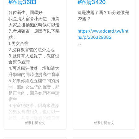
長作弊的風氣。
#靠清3683
#靠清3420
各位新生、同學好
這是洩題了嗎？15分鐘做完
反正老人我明天就要搬離新
我是清大宿舍小天使，推薦
22題？
竹，之後如何發展與我無
大家之後抽籤的時候可以優
關，就當最後一天發個牢騷
先考慮碩齋，原因有以下幾
https://www.dcard.tw/f/nt
吧XD，祝學弟妹們修課順利
點：
hu/p/236329882
~~...
1.男女合宿
...
2.沒有教官管的法外之地
3.就算有人通報了，教官也
會幫你處理
4.可以瘋狂做菜，增加清大
升學率的同時也提高生育率
5.如果你經過五樓中間的房
間，聽到女生們的聲音，那
是正常的，因為她們有申請
宿舍
6.浴室很乾淨，因為來洗澡
的男女會洗很久，也可以一
起洗，共浴是碩齋的優良傳
點擊打開全文
點擊打開全文
統呢！
7.歡迎其他碩齋夥伴分享~
如果有任何想要我推薦的宿