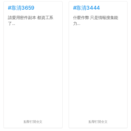
文章需要和政府機關或公司
的聲明一樣正式，但至少在
#靠清3659
#靠清3444
用字上多加留意。有些語句
請愛用密件副本 都資工系
什麼作弊 只是情報搜集能
用說的可能會引人發笑或多
了...
力...
聽幾句，但寫成文字時只會
讓人感到疲乏。
2. 文章主題不明
在學生會臉書的貼文中
可以看到，全篇文章以連字
符分為九段，各段可總結
為：
自我介紹
個人經歷（進入大學
前）
個人經歷（大一至
大...
點擊打開全文
點擊打開全文