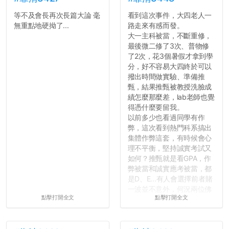
等不及會長再次長篇大論 毫
看到這次事件，大四老人一
無重點地硬拗了...
路走來有感而發。
大一主科被當，不斷重修，
最後微二修了3次、普物修
了2次，花3個暑假才拿到學
分，好不容易大四終於可以
撥出時間做實驗、準備推
甄，結果推甄被教授洗臉成
績怎麼那麼差，lab老師也覺
得憑什麼要留我。
以前多少也看過同學有作
弊，這次看到熱門科系搞出
集體作弊這套，有時候會心
理不平衡，堅持誠實考試又
如何？推甄就是看GPA，作
弊被當和誠實應考被當，都
是D、E...有人會選擇前者賭
一波並不意外，何況兩位佛
點擊打開全文
點擊打開全文
心教授看起來要輕輕放下
了，之後履歷不會留下汙
點...，希望這次事件不要助