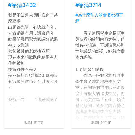
舍房間，都歡迎留言讓我知
#靠清3432
#靠清3714
道...
我是不知道東勇到底造了甚
#為什麼別人的會長都很正
麼孽啦
經
出題都先講，有唸就有分，
考古還很有用，還會調分
看了這屆學生會長新生
結果前幾屆幫大家調分結果
領航營的致詞內容之後，稍
被ｐｏ靠清
微有些想法。不討論戰校和
然後被其他老師找麻煩
性別議題的部分，純就文章
現在本來想歐趴的結果有人
本身評論。
作弊被抓
搞得裡外不是人
1. 冗詞贅句過多
是不是想以後讓學弟妹都只
作為一份經過潤飾且由
有淑蓉的微積分可以修４８
學生會全體幹部校稿的文
４
章，在詞語的選用以及流暢
度上有很大的進步空間。再
我就一句 ＂還好我過了
者，此文作為「新生」領航
＂...
營的致詞，過多的內容勢必
會讓讀者厭煩或注意力轉
移，在理解文章的主旨（如
點擊打開全文
點擊打開全文
果有的話）前就失去興趣。
並不是說學生會發表的