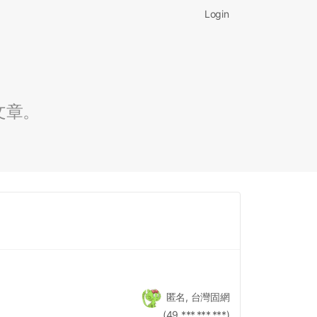
Login
文章。
匿名, 台灣固網
(49.***.***.***)