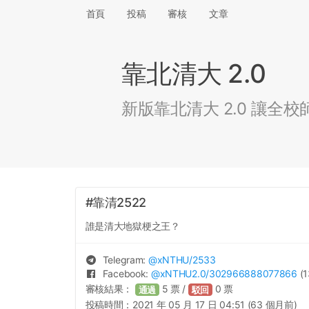
首頁
投稿
審核
文章
靠北清大 2.0
新版靠北清大 2.0 讓
#靠清2522
誰是清大地獄梗之王？
Telegram:
@
xNTHU
/2533
Facebook:
@
xNTHU2.0
/302966888077866
(1
審核結果：
5
票 /
0
票
通過
駁回
投稿時間：
2021 年 05 月 17 日 04:51 (63 個月前)