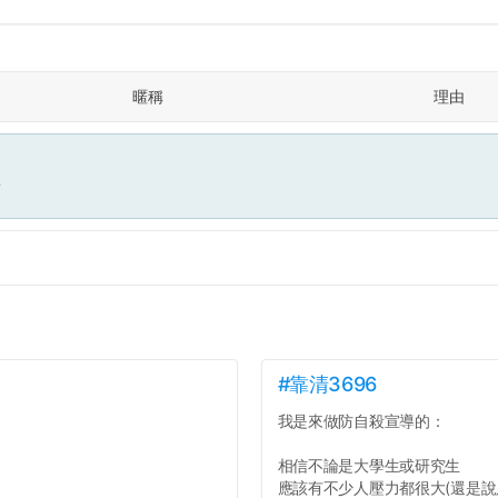
暱稱
理由
面
#靠清3696
我是來做防自殺宣導的：
相信不論是大學生或研究生
應該有不少人壓力都很大(還是說