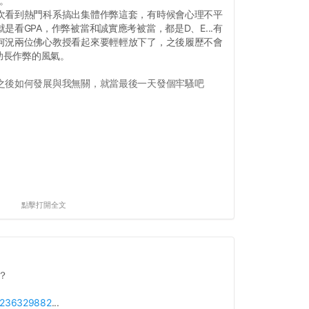
我。
次看到熱門科系搞出集體作弊這套，有時候會心理不平
是看GPA，作弊被當和誠實應考被當，都是D、E...有
何況兩位佛心教授看起來要輕輕放下了，之後履歷不會
要助長作弊的風氣。
之後如何發展與我無關，就當最後一天發個牢騷吧
點擊打開全文
？
p/236329882
...