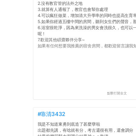
2.沒有教官管的法外之地
3.就算有人通報了，教官也會幫你處理
4.可以瘋狂做菜，增加清大升學率的同時也提高生育
5.如果你經過五樓中間的房間，聽到女生們的聲音，
6.浴室很乾淨，因為來洗澡的男女會洗很久，也可以
呢！
7.歡迎其他碩齋夥伴分享~
如果有任何想要我推薦的宿舍房間，都歡迎留言讓我知道
點擊打開全文
#靠清3432
我是不知道東勇到底造了甚麼孽啦
出題都先講，有唸就有分，考古還很有用，還會調分