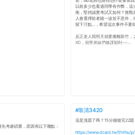
差，lab老師也覺得憑什麼要留
以前多少也看過同學有作弊，這
衡，堅持誠實考試又如何？推甄就
人會選擇前者賭一波並不意外，
留下汙點...，希望這次事件不
反正老人我明天就要搬離新竹，
XD，祝學弟妹們修課順利~~...
#靠清3420
這是洩題了嗎？15分鐘做完22題
優先考慮碩齋，原因有以下幾點：
https://www.dcard.tw/f/nthu/