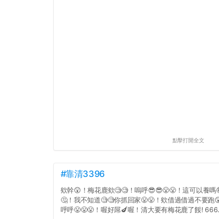
點擊打開全文
#靠清3396
欸幹😲！梅花鹿欸🧐🧐！嗚呼😎😎😤😤！這可以養嗎
🤔！我不知道🧐🧐你抓回家😤😤！欸借過借過不要跑
呼呼😤😤😤！喔好屌🍆喔！清大要有梅花鹿了餒! 666..