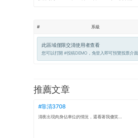
#
系級
此區域僅限交清使用者查看
您可以打開
#投稿DEMO
，免登入即可預覽投票介
推薦文章
#靠清3708
清夜出現肉身佔車位的情況，還看著我傻笑...