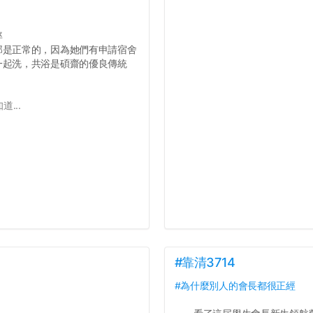
率
那是正常的，因為她們有申請宿舍
一起洗，共浴是碩齋的優良傳統
...
#靠清3714
#為什麼別人的會長都很正經