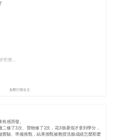
了
究僧...
點擊打開全文
來有感而發。
微二修了3次、普物修了2次，花3個暑假才拿到學分，
做實驗、準備推甄，結果推甄被教授洗臉成績怎麼那麼