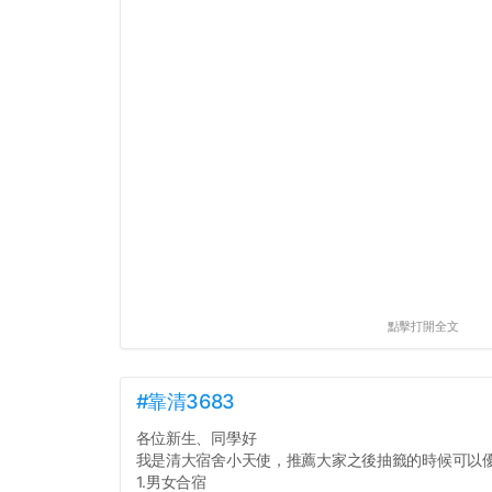
點擊打開全文
#靠清3683
各位新生、同學好
我是清大宿舍小天使，推薦大家之後抽籤的時候可以
1.男女合宿