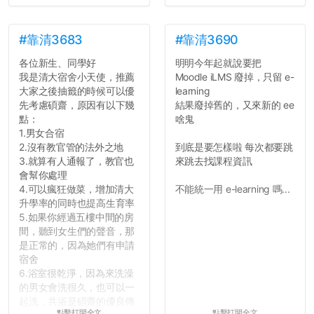
並不是說學生會發表的
文章需要和政府機關或公司
的聲明一樣正式，但至少在
#靠清3683
#靠清3690
用字上多加留意。有些語句
各位新生、同學好
明明今年起就說要把
用說的可能會引人發笑或多
我是清大宿舍小天使，推薦
Moodle iLMS 廢掉，只留 e-
聽幾句，但寫成文字時只會
大家之後抽籤的時候可以優
learning
讓人感到疲乏。
先考慮碩齋，原因有以下幾
結果廢掉舊的，又來新的 ee
點：
啥鬼
2. 文章主題不明
1.男女合宿
在學生會臉書的貼文中
2.沒有教官管的法外之地
到底是要怎樣啦 每次都要跳
可以看到，全篇文章以連字
3.就算有人通報了，教官也
來跳去找課程資訊
符分為九段，各段可總結
會幫你處理
為：
4.可以瘋狂做菜，增加清大
不能統一用 e-learning 嗎...
自我介紹
升學率的同時也提高生育率
個人經歷（進入大學
5.如果你經過五樓中間的房
前）
間，聽到女生們的聲音，那
個人經歷（大一至
是正常的，因為她們有申請
大...
宿舍
6.浴室很乾淨，因為來洗澡
的男女會洗很久，也可以一
起洗，共浴是碩齋的優良傳
點擊打開全文
點擊打開全文