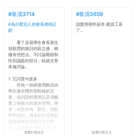
#靠清3714
#靠清3659
#為什麼別人的會長都很正
請愛用密件副本 都資工系
經
了...
看了這屆學生會長新生
領航營的致詞內容之後，稍
微有些想法。不討論戰校和
性別議題的部分，純就文章
本身評論。
1. 冗詞贅句過多
作為一份經過潤飾且由
學生會全體幹部校稿的文
章，在詞語的選用以及流暢
度上有很大的進步空間。再
者，此文作為「新生」領航
營的致詞，過多的內容勢必
會讓讀者厭煩或注意力轉
移，在理解文章的主旨（如
點擊打開全文
點擊打開全文
果有的話）前就失去興趣。