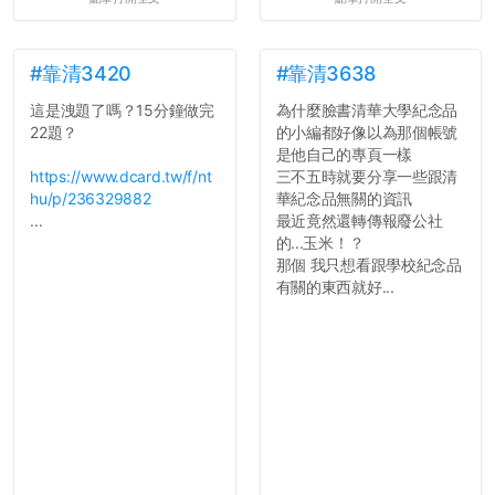
統呢！
7.歡迎其他碩齋夥伴分享~
如果有任何想要我推薦的宿
舍房間，都歡迎留言讓我知
#靠清3420
#靠清3638
道...
這是洩題了嗎？15分鐘做完
為什麼臉書清華大學紀念品
22題？
的小編都好像以為那個帳號
是他自己的專頁一樣
https://www.dcard.tw/f/nt
三不五時就要分享一些跟清
hu/p/236329882
華紀念品無關的資訊
...
最近竟然還轉傳報廢公社
的...玉米！？
那個 我只想看跟學校紀念品
有關的東西就好...