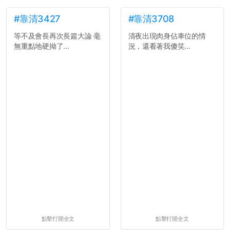
#靠清3427
#靠清3708
等不及會長再次長篇大論 毫
清夜出現肉身佔車位的情
無重點地硬拗了...
況，還看著我傻笑...
點擊打開全文
點擊打開全文