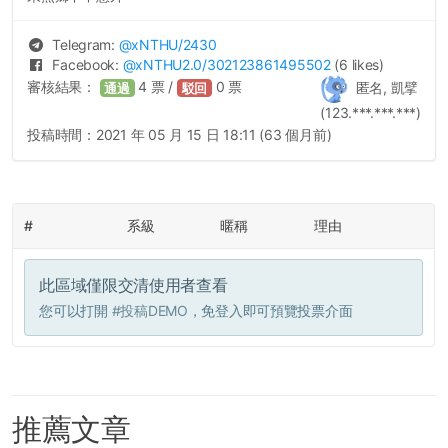
Telegram:
@
xNTHU
/2430
Facebook:
@
xNTHU2.0
/302123861495502
(6 likes)
審核結果：
4
票 /
0
票
匿名, 凱擘
通過
駁回
(123.***.***.***)
投稿時間：
2021 年 05 月 15 日 18:11 (63 個月前)
#
系級
暱稱
理由
此區域僅限交清使用者查看
您可以打開
#投稿DEMO
，免登入即可預覽投票介面
推薦文章