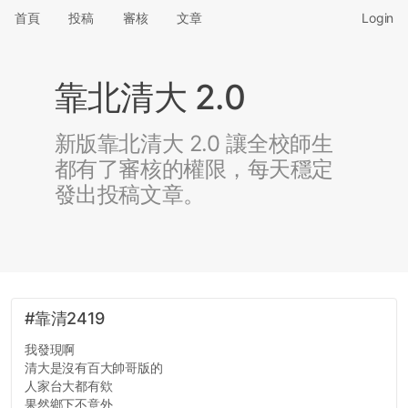
首頁
投稿
審核
文章
Login
靠北清大 2.0
新版靠北清大 2.0 讓全校師生
都有了審核的權限，每天穩定
發出投稿文章。
#靠清2419
我發現啊
清大是沒有百大帥哥版的
人家台大都有欸
果然鄉下不意外