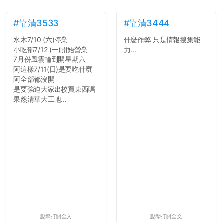
#靠清3533
#靠清3444
水木7/10 (六)停業
什麼作弊 只是情報搜集能
小吃部7/12 (一)開始營業
力...
7月份風雲輪到開星期六
阿這樣7/11(日)是要吃什麼
阿全部都沒開
是要強迫大家出校買東西嗎
果然清華大工地...
點擊打開全文
點擊打開全文