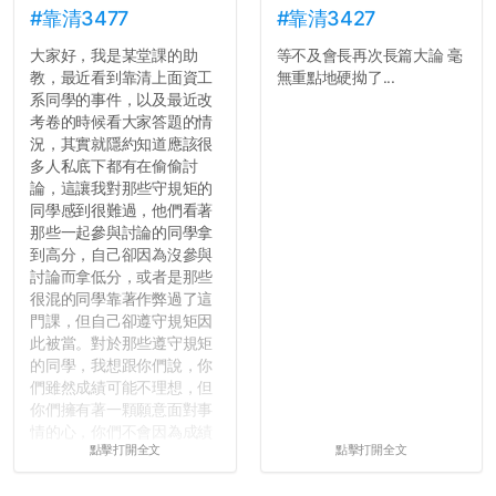
#靠清3477
#靠清3427
大家好，我是某堂課的助
等不及會長再次長篇大論 毫
教，最近看到靠清上面資工
無重點地硬拗了...
系同學的事件，以及最近改
考卷的時候看大家答題的情
況，其實就隱約知道應該很
多人私底下都有在偷偷討
論，這讓我對那些守規矩的
同學感到很難過，他們看著
那些一起參與討論的同學拿
到高分，自己卻因為沒參與
討論而拿低分，或者是那些
很混的同學靠著作弊過了這
門課，但自己卻遵守規矩因
此被當。對於那些遵守規矩
的同學，我想跟你們說，你
們雖然成績可能不理想，但
你們擁有著一顆願意面對事
情的心，你們不會因為成績
點擊打開全文
點擊打開全文
壓力而選擇逃避(作弊)，在
這一點上你們做的比那些作