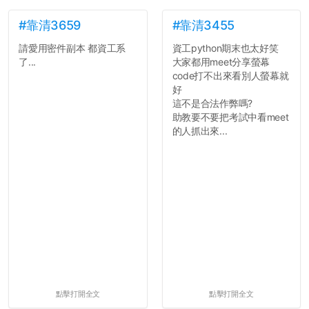
點...，希望這次事件不要助
文章需要和政府機關或公司
長作弊的風氣。
的聲明一樣正式，但至少在
#靠清3659
#靠清3455
用字上多加留意。有些語句
請愛用密件副本 都資工系
資工python期末也太好笑
反正老人我明天就要搬離新
用說的可能會引人發笑或多
了...
大家都用meet分享螢幕
竹，之後如何發展與我無
聽幾句，但寫成文字時只會
code打不出來看別人螢幕就
關，就當最後一天發個牢騷
讓人感到疲乏。
好
吧XD，祝學弟妹們修課順利
這不是合法作弊嗎?
~~...
2. 文章主題不明
助教要不要把考試中看meet
在學生會臉書的貼文中
的人抓出來...
可以看到，全篇文章以連字
符分為九段，各段可總結
為：
自我介紹
個人經歷（進入大學
前）
個人經歷（大一至
大...
點擊打開全文
點擊打開全文