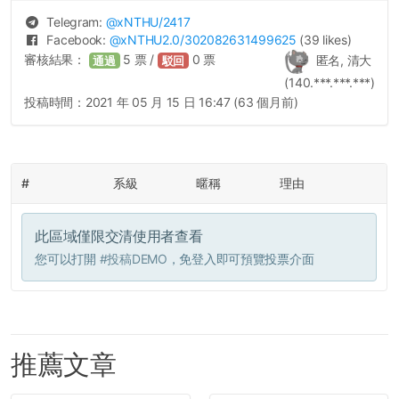
Telegram:
@
xNTHU
/2417
Facebook:
@
xNTHU2.0
/302082631499625
(39 likes)
審核結果：
5
票 /
0
票
匿名, 清大
通過
駁回
(140.***.***.***)
投稿時間：
2021 年 05 月 15 日 16:47 (63 個月前)
#
系級
暱稱
理由
此區域僅限交清使用者查看
您可以打開
#投稿DEMO
，免登入即可預覽投票介面
推薦文章