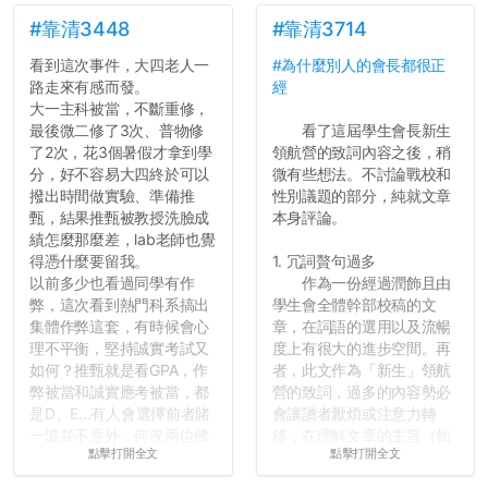
弊的同學好太多了，雖然成
績無法體現你們的努力，但
#靠清3448
#靠清3714
往後你們正直的態度一定會
看到這次事件，大四老人一
#為什麼別人的會長都很正
讓你們在社會上適應得更
路走來有感而發。
經
好。最後，那些作弊的同
大一主科被當，不斷重修，
學，你們要瞭解到作弊對你
最後微二修了3次、普物修
看了這屆學生會長新生
們而言是沒有任何好處的，
了2次，花3個暑假才拿到學
領航營的致詞內容之後，稍
大學是你們唯一可以勇敢認
分，好不容易大四終於可以
微有些想法。不討論戰校和
錯但不需要付出太大代價的
撥出時間做實驗、準備推
性別議題的部分，純就文章
地方，你們在這時候如果不
甄，結果推甄被教授洗臉成
本身評論。
會學會...
績怎麼那麼差，lab老師也覺
得憑什麼要留我。
1. 冗詞贅句過多
以前多少也看過同學有作
作為一份經過潤飾且由
弊，這次看到熱門科系搞出
學生會全體幹部校稿的文
集體作弊這套，有時候會心
章，在詞語的選用以及流暢
理不平衡，堅持誠實考試又
度上有很大的進步空間。再
如何？推甄就是看GPA，作
者，此文作為「新生」領航
弊被當和誠實應考被當，都
營的致詞，過多的內容勢必
是D、E...有人會選擇前者賭
會讓讀者厭煩或注意力轉
一波並不意外，何況兩位佛
移，在理解文章的主旨（如
點擊打開全文
點擊打開全文
心教授看起來要輕輕放下
果有的話）前就失去興趣。
了，之後履歷不會留下汙
並不是說學生會發表的