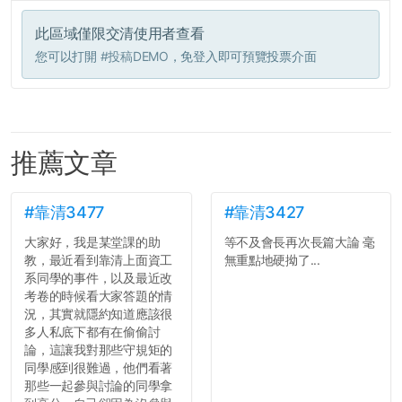
此區域僅限交清使用者查看
您可以打開
#投稿DEMO
，免登入即可預覽投票介面
推薦文章
#靠清3477
#靠清3427
大家好，我是某堂課的助
等不及會長再次長篇大論 毫
教，最近看到靠清上面資工
無重點地硬拗了...
系同學的事件，以及最近改
考卷的時候看大家答題的情
況，其實就隱約知道應該很
多人私底下都有在偷偷討
論，這讓我對那些守規矩的
同學感到很難過，他們看著
那些一起參與討論的同學拿