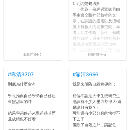
1. 冗詞贅句過多
作為一份經過潤飾且由
學生會全體幹部校稿的文
章，在詞語的選用以及流暢
度上有很大的進步空間。再
者，此文作為「新生」領航
營的致詞，過多的內容勢必
會讓讀者厭煩或注意力轉
移，在理解文章的主旨（如
點擊打開全文
點擊打開全文
果有的話）前就失去興趣。
並不是說學生會發表的
文章需要和政府機關或公司
的聲明一樣正式，但至少在
#靠清3707
#靠清3696
用字上多加留意。有些語句
到底為什麼會有
我是來做防自殺宣導的：
用說的可能會引人發笑或多
聽幾句，但寫成文字時只會
學長推薦自己學弟自己修起
相信不論是大學生或研究生
讓人感到疲乏。
來蠻甜涼的課
應該有不少人壓力都很大(還
是說只有我？)
2. 文章主題不明
結果學弟修起來覺得很苦而
可能還有少部分真的快撐不
在學生會臉書的貼文中
且成績也不好看
下去了
可以看到，全篇文章以連字
但除了自殺之外，請記住：
符分為九段，各段可總結