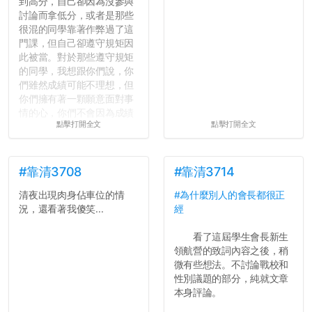
到高分，自己卻因為沒參與
討論而拿低分，或者是那些
很混的同學靠著作弊過了這
門課，但自己卻遵守規矩因
此被當。對於那些遵守規矩
的同學，我想跟你們說，你
們雖然成績可能不理想，但
你們擁有著一顆願意面對事
情的心，你們不會因為成績
點擊打開全文
點擊打開全文
壓力而選擇逃避(作弊)，在
這一點上你們做的比那些作
弊的同學好太多了，雖然成
績無法體現你們的努力，但
#靠清3708
#靠清3714
往後你們正直的態度一定會
清夜出現肉身佔車位的情
#為什麼別人的會長都很正
讓你們在社會上適應得更
況，還看著我傻笑...
經
好。最後，那些作弊的同
學，你們要瞭解到作弊對你
看了這屆學生會長新生
們而言是沒有任何好處的，
領航營的致詞內容之後，稍
大學是你們唯一可以勇敢認
微有些想法。不討論戰校和
錯但不需要付出太大代價的
性別議題的部分，純就文章
地方，你們在這時候如果不
本身評論。
會學會...