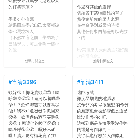
然後學弟就罵學長是垃圾人
為：
的好笑事蹟？！
你還有其他的選擇
自我介紹
例如簽下某張酷酷的單子
個人經歷（進入大學
學長好心推薦
然後遠離你的壓力來源
前）
結果因為學弟自己太廢就被
在生命受到威脅的時候
個人經歷（大一至
學弟罵垃圾人
其他任何東西都是可以先放
大...
（不然在這之前，學弟為了
下的
巴結學長，可是像狗一樣乖
的說）...
by某個壓力大到想自殺好幾
次的研究僧...
點擊打開全文
點擊打開全文
#靠清3396
#靠清3411
欸幹😲！梅花鹿欸🧐🧐！嗚
遠距考試
呼😎😎😤😤！這可以養嗎🤪
難度暴增 題數也爆多
🤪！？欸蟑螂這可以養嗎🤔
沒作弊的考得很絕望 有作弊
🤔！我不知道🧐🧐你抓回家
的應該也會被影響但是還是
😤😤！欸借過借過不要跑😲
比沒作弊的好吧
😲😲！嗚嗚他跑掉了😱😱！
這樣到底是在搞乖乖沒作弊
嗚呼呼😤😤😤！喔好屌🍆
的還是有作弊的＝＝
喔！清大要有梅花鹿了餒!
搞得我也好想加入作弊組