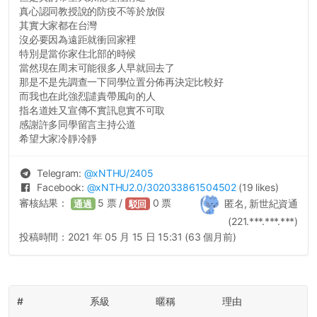
真心認同教授說的防疫不等於放假
其實大家都在台灣
沒必要因為遠距就衝回家裡
特別是當你家住北部的時候
當然現在周末可能很多人早就回去了
那是不是先調查一下同學位置分佈再決定比較好
而我也在此強烈譴責帶風向的人
指名道姓又宣傳不實訊息實不可取
感謝許多同學留言主持公道
希望大家冷靜冷靜
Telegram:
@
xNTHU
/2405
Facebook:
@
xNTHU2.0
/302033861504502
(19 likes)
審核結果：
5
票 /
0
票
匿名, 新世紀資通
通過
駁回
(221.***.***.***)
投稿時間：
2021 年 05 月 15 日 15:31 (63 個月前)
#
系級
暱稱
理由