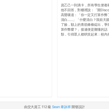
資乙己一到滴卡，所有學生便都
他不回答，對櫃裡說：「開Dis
高聲嚷道：「你一定又打算作弊
清白......」「什麼清白？我
了臉，額上的青筋條條綻出，爭辯道：
算作弊麼？」接連便是難懂的話，
類，引得眾人都哄笑起來：校內外
由交大資工 112 級
Sean 韋詠祥
開發設計