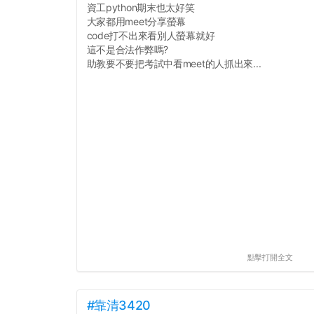
資工python期末也太好笑
大家都用meet分享螢幕
code打不出來看別人螢幕就好
這不是合法作弊嗎?
助教要不要把考試中看meet的人抓出來...
點擊打開全文
#靠清3420