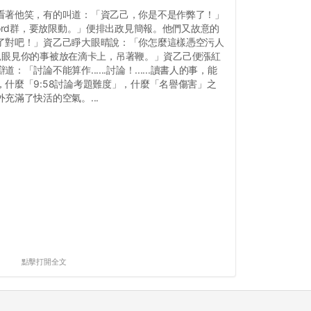
看著他笑，有的叫道：「資乙己，你是不是作弊了！」
cord群，要放限動。」便排出政見簡報。他們又故意的
了對吧！」資乙己睜大眼晴說：「你怎麼這樣憑空污人
前天親眼見你的事被放在滴卡上，吊著鞭。」資乙己便漲紅
「討論不能算作......討論！......讀書人的事，能
什麼「9:58討論考題難度」，什麼「名譽傷害」之
充滿了快活的空氣。...
點擊打開全文