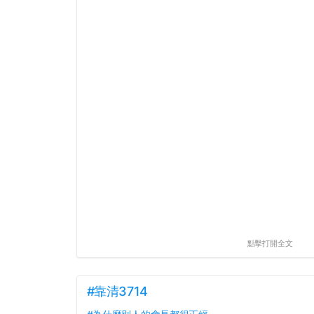
點擊打開全文
#靠清3714