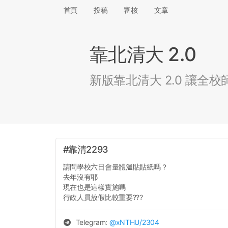
首頁
投稿
審核
文章
靠北清大 2.0
新版靠北清大 2.0 讓
#靠清2293
請問學校六日會量體溫貼貼紙嗎？
去年沒有耶
現在也是這樣實施嗎
行政人員放假比較重要???
Telegram:
@
xNTHU
/2304