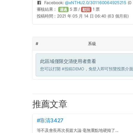
Facebook:
@
xNTHU2.0
/301160064925215
(0 
審核結果：
5
票 /
1
票
通過
駁回
投稿時間：
2021 年 05 月 14 日 06:40 (63 個月前)
#
系級
此區域僅限交清使用者查看
您可以打開
#投稿DEMO
，免登入即可預覽投票介
推薦文章
#靠清3427
等不及會長再次長篇大論 毫無重點地硬拗了...