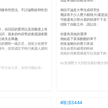
我是來做防自殺宣導的：
微有些想法。不討論戰校和性別
相信不論是大學生或研究生
應該有不少人壓力都很大(還是說
可能還有少部分真的快撐不下去
但除了自殺之外，請記住：
，在詞語的選用以及流暢度上有
致詞，過多的內容勢必會讓讀者厭
你還有其他的選擇
前就失去興趣。
例如簽下某張酷酷的單子
的聲明一樣正式，但至少在用字
然後遠離你的壓力來源
幾句，但寫成文字時只會讓人感到
在生命受到威脅的時候
其他任何東西都是可以先放下的
by某個壓力大到想自殺好幾次的研
符分為九段，各段可總結為：
#靠清3444