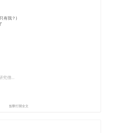
只有我？)
了
究僧...
點擊打開全文