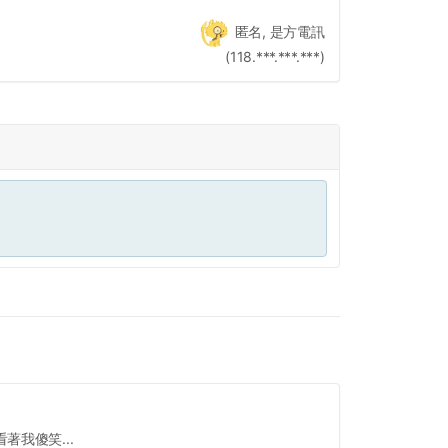
匿名, 是方電訊
(118.***.***.***)
我傻笑...