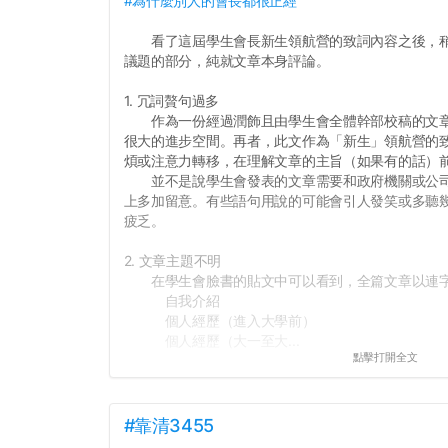
#為什麼別人的會長都很正經
看了這屆學生會長新生領航營的致詞內容之後，稍
議題的部分，純就文章本身評論。
1. 冗詞贅句過多
作為一份經過潤飾且由學生會全體幹部校稿的文章
很大的進步空間。再者，此文作為「新生」領航營的
煩或注意力轉移，在理解文章的主旨（如果有的話）
並不是說學生會發表的文章需要和政府機關或公司
上多加留意。有些語句用說的可能會引人發笑或多聽
疲乏。
2. 文章主題不明
在學生會臉書的貼文中可以看到，全篇文章以連字
自我介紹
個人經歷（進入大學前）
個人經歷（大一至大...
點擊打開全文
#靠清3455