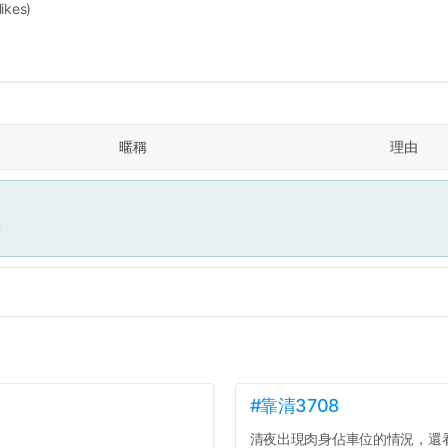
likes)
暱稱
理由
面
#靠清3708
清夜出現肉身佔車位的情況，還看著