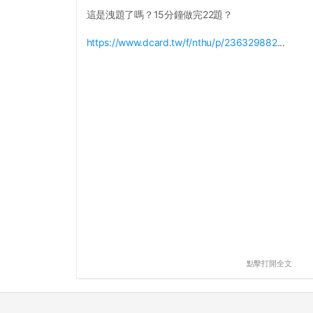
這是洩題了嗎？15分鐘做完22題？
https://www.dcard.tw/f/nthu/p/236329882
...
點擊打開全文