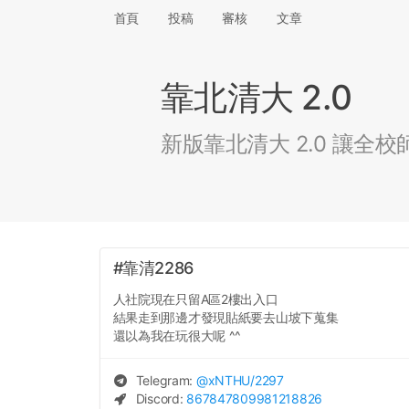
首頁
投稿
審核
文章
靠北清大 2.0
新版靠北清大 2.0 讓
#靠清2286
人社院現在只留A區2樓出入口
結果走到那邊才發現貼紙要去山坡下蒐集
還以為我在玩很大呢 ^^
Telegram:
@
xNTHU
/2297
Discord:
867847809981218826