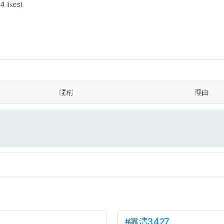
4 likes)
暱稱
理由
面
#靠清3427