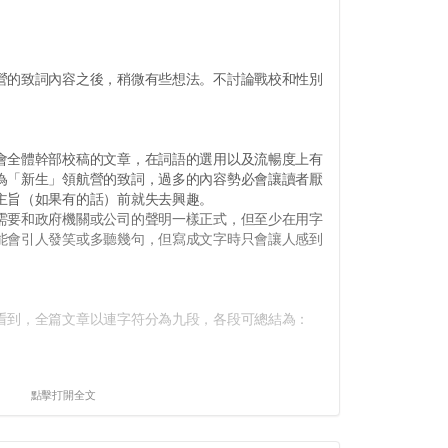
的致詞內容之後，稍微有些想法。不討論戰校和性別
。
全體幹部校稿的文章，在詞語的選用以及流暢度上有
為「新生」領航營的致詞，過多的內容勢必會讓讀者厭
主旨（如果有的話）前就失去興趣。
要和政府機關或公司的聲明一樣正式，但至少在用字
能會引人發笑或多聽幾句，但寫成文字時只會讓人感到
到，全篇文章以連字符分為九段，各段可總結為：
點擊打開全文