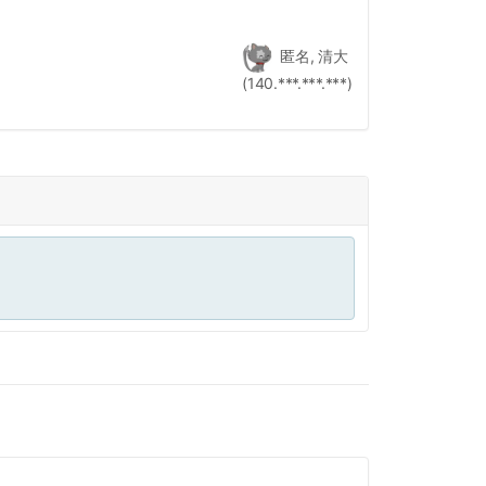
匿名, 清大
(140.***.***.***)