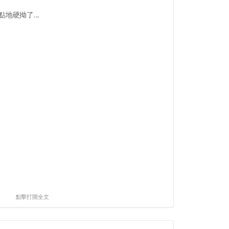
地硬拗了...
點擊打開全文