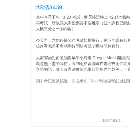
#靠清3459
某科今天下午 13:20 考試，昨天接近晚上 12 點
再考試，所以讓大家投票要不要延期（註：課程已經
大概三分之一的內容）
今天早上六點終於公布考試如期舉行，剩下的課程影片
倍速看完差不多就剛好開始考試了呢時間算真好。
大家都如先前通知提早半小時進 Google Meet 
就是無止盡的等待，等到兩點多都還在處理技術性問
之類的話，讓人沒辦法做其他事只能焦慮的乾等，一
期中考已經被搞過一次在考前 12 小時內臨時通知延期
點擊打開全文