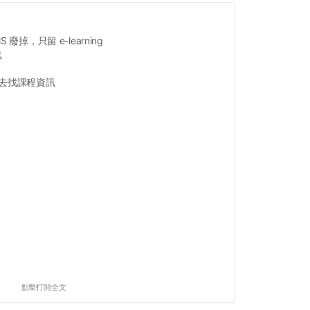
 廢掉，只留 e-learning
鬼
跳去找課程資訊
點擊打開全文