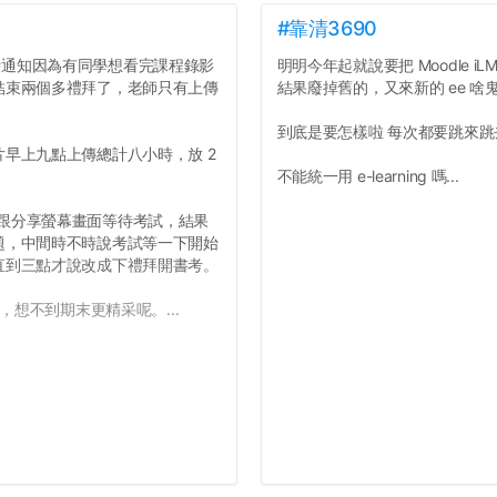
#靠清3690
才臨時通知因為有同學想看完課程錄影
明明今年起就說要把 Moodle iLMS
結束兩個多禮拜了，老師只有上傳
結果廢掉舊的，又來新的 ee 啥
到底是要怎樣啦 每次都要跳來
早上九點上傳總計八小時，放 2
不能統一用 e-learning 嗎...
開鏡頭跟分享螢幕畫面等待考試，結果
題，中間時不時說考試等一下開始
直到三點才說改成下禮拜開書考。
，想不到期末更精采呢。...