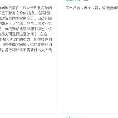
系同學的事件，以及最近改考卷的
等不及會長再次長篇大論 毫無重點
私底下都有在偷偷討論，這讓我對
與討論的同學拿到高分，自己卻因
作弊過了這門課，但自己卻遵守規
說，你們雖然成績可能不理想，但
壓力而選擇逃避(作弊)，在這一
無法體現你們的努力，但往後你們
，那些作弊的同學，你們要瞭解到
可以勇敢認錯但不需要付出太大代