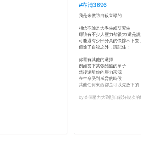
#靠清3696
我是來做防自殺宣導的：
相信不論是大學生或研究生
應該有不少人壓力都很大(還是說
可能還有少部分真的快撐不下去
但除了自殺之外，請記住：
你還有其他的選擇
例如簽下某張酷酷的單子
然後遠離你的壓力來源
在生命受到威脅的時候
其他任何東西都是可以先放下的
by某個壓力大到想自殺好幾次的研