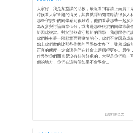
大家好，我是某堂課的助教，最近看到靠清上面資工
時候看大家答題的情況，其實就隱約知道應該很多人
那些守規矩的同學感到很難過，他們看著那些一起參
為沒參與討論而拿低分，或者是那些很混的同學靠著
矩因此被當。對於那些遵守規矩的同學，我想跟你們
你們擁有著一顆願意面對事情的心，你們不會因為成績
點上你們做的比那些作弊的同學好太多了，雖然成績
正直的態度一定會讓你們在社會上適應得更好。最後
作弊對你們而言是沒有任何好處的，大學是你們唯一
價的地方，你們在這時候如果不會學會...
點擊打開全文