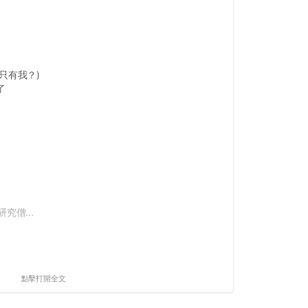
只有我？)
了
究僧...
點擊打開全文