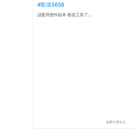
#靠清3659
請愛用密件副本 都資工系了...
點擊打開全文