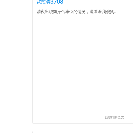
#靠清3708
清夜出現肉身佔車位的情況，還看著我傻笑...
點擊打開全文