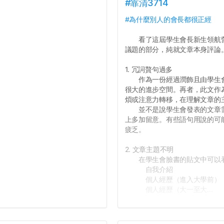
#靠清3714
#為什麼別人的會長都很正經
看了這屆學生會長新生領航營
議題的部分，純就文章本身評論
1. 冗詞贅句過多
作為一份經過潤飾且由學生會
很大的進步空間。再者，此文作
煩或注意力轉移，在理解文章的
並不是說學生會發表的文章需
上多加留意。有些語句用說的可
疲乏。
2. 文章主題不明
在學生會臉書的貼文中可以看
自我介紹
個人經歷（進入大學前）
個人經歷（大一至大...