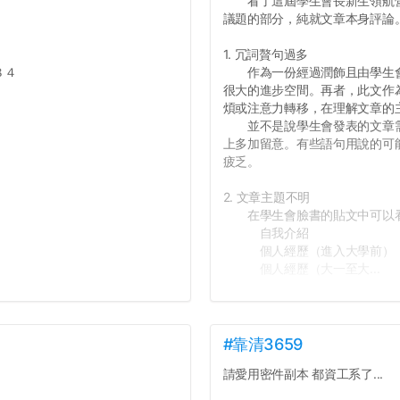
看了這屆學生會長新生領航營
議題的部分，純就文章本身評論
1. 冗詞贅句過多
８４
作為一份經過潤飾且由學生會
很大的進步空間。再者，此文作
煩或注意力轉移，在理解文章的
並不是說學生會發表的文章需
上多加留意。有些語句用說的可
疲乏。
2. 文章主題不明
在學生會臉書的貼文中可以看
自我介紹
個人經歷（進入大學前）
個人經歷（大一至大...
#靠清3659
請愛用密件副本 都資工系了...