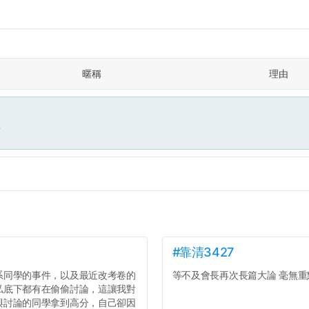
暱稱
理由
面
#靠清3427
系同學的事件，以及最近改考卷的
等不及會長再次長篇大論 毫無重點
私底下都有在偷偷討論，這讓我對
與討論的同學拿到高分，自己卻因