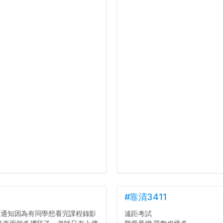
#靠清3411
才臨時通知因為有同學想看完課程錄影
遠距考試