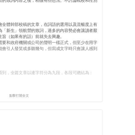
的致詞內容之後，稍微有些想法。不討論戰校和性別
。
全體幹部校稿的文章，在詞語的選用以及流暢度上有
為「新生」領航營的致詞，過多的內容勢必會讓讀者厭
主旨（如果有的話）前就失去興趣。
要和政府機關或公司的聲明一樣正式，但至少在用字
能會引人發笑或多聽幾句，但寫成文字時只會讓人感到
到，全篇文章以連字符分為九段，各段可總結為：
點擊打開全文