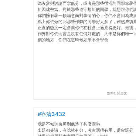
為沒參與討論而拿低分，或者是那些很混的同學靠著
矩因此被當。對於那些遵守規矩的同學，我想跟你們
你們擁有著一顆願意面對事情的心，你們不會因為成績
點上你們做的比那些作弊的同學好太多了，雖然成績
正直的態度一定會讓你們在社會上適應得更好。最後
作弊對你們而言是沒有任何好處的，大學是你們唯一
價的地方，你們在這時候如果不會學會...
點擊打開全文
#靠清3432
我是不知道東勇到底造了甚麼孽啦
出題都先講，有唸就有分，考古還很有用，還會調分