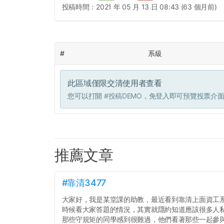
投稿時間：
2021 年 05 月 13 日 08:43 (63 個月前)
#
系級
此區域僅限交清使用者查看
您可以打開
#投稿DEMO
，免登入即可預覽投票介
推薦文章
#靠清3477
大家好，我是某堂課的助教，最近看到靠清上面資工
時候看大家答題的情況，其實就隱約知道應該很多人
那些守規矩的同學感到很難過，他們看著那些一起參