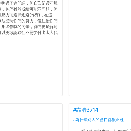
作弊過了這門課，但自己卻遵守規
說，你們雖然成績可能不理想，但
壓力而選擇逃避(作弊)，在這一
無法體現你們的努力，但往後你們
，那些作弊的同學，你們要瞭解到
可以勇敢認錯但不需要付出太大代
#靠清3714
#為什麼別人的會長都很正經