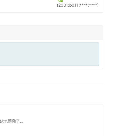
(2001:b011:****:****)
地硬拗了...