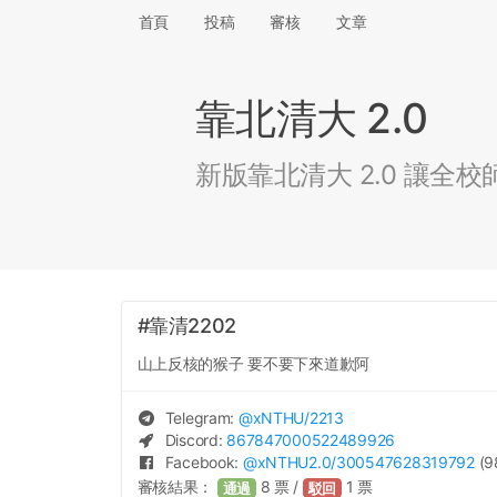
首頁
投稿
審核
文章
靠北清大 2.0
新版靠北清大 2.0 讓
#靠清2202
山上反核的猴子 要不要下來道歉阿
Telegram:
@
xNTHU
/2213
Discord:
867847000522489926
Facebook:
@
xNTHU2.0
/300547628319792
(9
審核結果：
8
票 /
1
票
通過
駁回