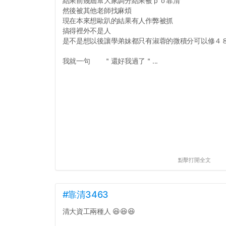
結果前幾屆幫大家調分結果被ｐｏ靠清
然後被其他老師找麻煩
現在本來想歐趴的結果有人作弊被抓
搞得裡外不是人
是不是想以後讓學弟妹都只有淑蓉的微積分可以修４
我就一句 ＂還好我過了＂...
點擊打開全文
#靠清3463
清大資工兩種人 😆😆😆