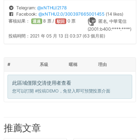
Telegram:
@
xNTHU
/2178
Facebook:
@
xNTHU2.0
/300397665001455
(14 likes)
審核結果：
8
票 /
0
票
匿名, 中華電信
通過
駁回
(2001:b400:****:****)
投稿時間：
2021 年 05 月 13 日 03:37 (63 個月前)
#
系級
暱稱
理由
此區域僅限交清使用者查看
您可以打開
#投稿DEMO
，免登入即可預覽投票介面
推薦文章