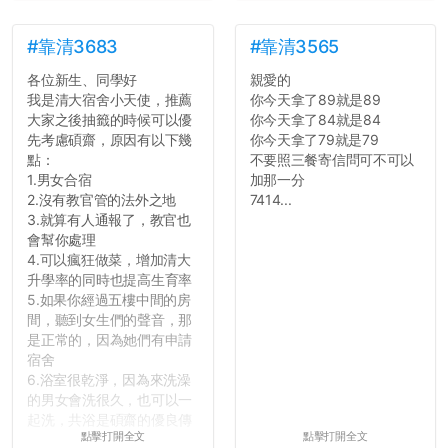
#靠清3683
#靠清3565
各位新生、同學好
親愛的
我是清大宿舍小天使，推薦
你今天拿了89就是89
大家之後抽籤的時候可以優
你今天拿了84就是84
先考慮碩齋，原因有以下幾
你今天拿了79就是79
點：
不要照三餐寄信問可不可以
1.男女合宿
加那一分
2.沒有教官管的法外之地
7414...
3.就算有人通報了，教官也
會幫你處理
4.可以瘋狂做菜，增加清大
升學率的同時也提高生育率
5.如果你經過五樓中間的房
間，聽到女生們的聲音，那
是正常的，因為她們有申請
宿舍
6.浴室很乾淨，因為來洗澡
的男女會洗很久，也可以一
起洗，共浴是碩齋的優良傳
點擊打開全文
點擊打開全文
統呢！