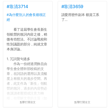
#靠清3714
#靠清3659
#為什麼別人的會長都很正
請愛用密件副本 都資工系
經
了...
看了這屆學生會長新生
領航營的致詞內容之後，稍
微有些想法。不討論戰校和
性別議題的部分，純就文章
本身評論。
1. 冗詞贅句過多
作為一份經過潤飾且由
學生會全體幹部校稿的文
章，在詞語的選用以及流暢
度上有很大的進步空間。再
者，此文作為「新生」領航
營的致詞，過多的內容勢必
會讓讀者厭煩或注意力轉
移，在理解文章的主旨（如
點擊打開全文
點擊打開全文
果有的話）前就失去興趣。
並不是說學生會發表的