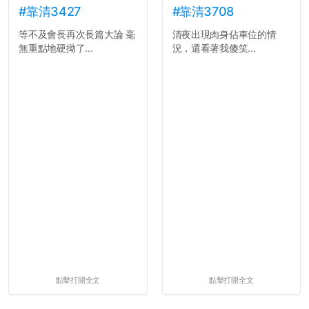
#靠清3427
#靠清3708
等不及會長再次長篇大論 毫
清夜出現肉身佔車位的情
無重點地硬拗了...
況，還看著我傻笑...
點擊打開全文
點擊打開全文