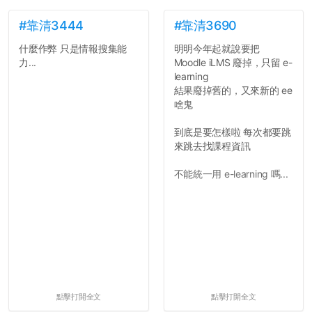
文章需要和政府機關或公司
的聲明一樣正式，但至少在
#靠清3444
#靠清3690
用字上多加留意。有些語句
什麼作弊 只是情報搜集能
明明今年起就說要把
用說的可能會引人發笑或多
力...
Moodle iLMS 廢掉，只留 e-
聽幾句，但寫成文字時只會
learning
讓人感到疲乏。
結果廢掉舊的，又來新的 ee
啥鬼
2. 文章主題不明
在學生會臉書的貼文中
到底是要怎樣啦 每次都要跳
可以看到，全篇文章以連字
來跳去找課程資訊
符分為九段，各段可總結
為：
不能統一用 e-learning 嗎...
自我介紹
個人經歷（進入大學
前）
個人經歷（大一至
大...
點擊打開全文
點擊打開全文