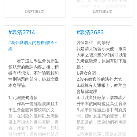
是D、E...有人會選擇前者賭
一波並不意外，何況兩位佛
點擊打開全文
點擊打開全文
心教授看起來要輕輕放下
了，之後履歷不會留下汙
點...，希望這次事件不要助
長作弊的風氣。
#靠清3714
#靠清3683
#為什麼別人的會長都很正
各位新生、同學好
反正老人我明天就要搬離新
經
我是清大宿舍小天使，推薦
竹，之後如何發展與我無
大家之後抽籤的時候可以優
關，就當最後一天發個牢騷
看了這屆學生會長新生
先考慮碩齋，原因有以下幾
吧XD，祝學弟妹們修課順利
領航營的致詞內容之後，稍
點：
~~...
微有些想法。不討論戰校和
1.男女合宿
性別議題的部分，純就文章
2.沒有教官管的法外之地
本身評論。
3.就算有人通報了，教官也
會幫你處理
1. 冗詞贅句過多
4.可以瘋狂做菜，增加清大
作為一份經過潤飾且由
升學率的同時也提高生育率
學生會全體幹部校稿的文
5.如果你經過五樓中間的房
章，在詞語的選用以及流暢
間，聽到女生們的聲音，那
度上有很大的進步空間。再
是正常的，因為她們有申請
者，此文作為「新生」領航
宿舍
營的致詞，過多的內容勢必
6.浴室很乾淨，因為來洗澡