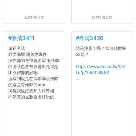
點擊打開全文
點擊打開全文
#靠清3411
#靠清3420
遠距考試
這是洩題了嗎？15分鐘做完
難度暴增 題數也爆多
22題？
沒作弊的考得很絕望 有作弊
的應該也會被影響但是還是
https://www.dcard.tw/f/nt
比沒作弊的好吧
hu/p/236329882
這樣到底是在搞乖乖沒作弊
...
的還是有作弊的＝＝
搞得我也好想加入作弊組
不然真的被教授虐好玩的...