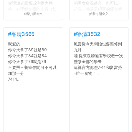
會讓讀者厭煩或注意力轉
的男女會洗很久，也可以一
移，在理解文章的主旨（如
起洗，共浴是碩齋的優良傳
點擊打開全文
點擊打開全文
果有的話）前就失去興趣。
統呢！
並不是說學生會發表的
7.歡迎其他碩齋夥伴分享~
文章需要和政府機關或公司
如果有任何想要我推薦的宿
的聲明一樣正式，但至少在
舍房間，都歡迎留言讓我知
#靠清3565
#靠清3532
用字上多加留意。有些語句
道...
親愛的
風雲從今天開始也要整修到
用說的可能會引人發笑或多
你今天拿了89就是89
九月
聽幾句，但寫成文字時只會
你今天拿了84就是84
哇 從來沒聽過有學校敢一次
讓人感到疲乏。
你今天拿了79就是79
整修全部的學餐
不要照三餐寄信問可不可以
這算官方認證7-11和麥當勞
2. 文章主題不明
加那一分
=唯一食物ㄇ...
在學生會臉書的貼文中
7414...
可以看到，全篇文章以連字
符分為九段，各段可總結
為：
自我介紹
個人經歷（進入大學
前）
個人經歷（大一至
大...