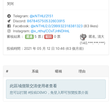
哭阿
Telegram:
@
xNTHU
/2151
Discord:
867845750532603915
Facebook:
@
xNTHU2.0
/299932318381323
(83 likes)
Instagram:
@
x_nthu
/COxTJnNDHnL
審核結果：
5
票 /
0
票
匿名, 清大
通過
駁回
(140.***.***.***)
投稿時間：
2021 年 05 月 12 日 10:46 (63 個月前)
#
系級
暱稱
理由
此區域僅限交清使用者查看
您可以打開
#投稿DEMO
，免登入即可預覽投票介面