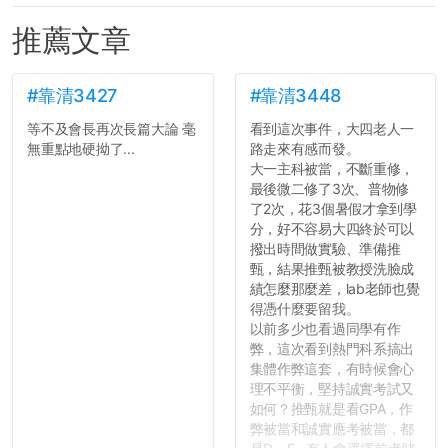
推薦文章
#靠清3427
#靠清3448
等不及會長再次長篇大論 毫
看到這次事件，大四老人一
無重點地硬拗了...
路走來有感而發。
大一主科被當，不斷重修，
最後微二修了3次、普物修
了2次，花3個暑假才拿到學
分，好不容易大四終於可以
撥出時間做實驗、準備推
甄，結果推甄被教授洗臉成
績怎麼那麼差，lab老師也覺
得憑什麼要留我。
以前多少也看過同學有作
弊，這次看到熱門科系搞出
集體作弊這套，有時候會心
理不平衡，堅持誠實考試又
如何？推甄就是看GPA，作
弊被當和誠實應考被當，都