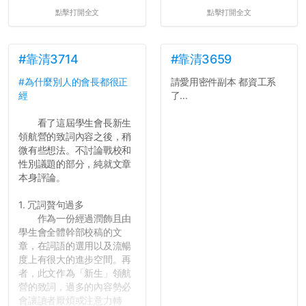
點擊打開全文
點擊打開全文
#靠清3714
#靠清3659
#為什麼別人的會長都很正
請愛用密件副本 都資工系
經
了...
看了這屆學生會長新生
領航營的致詞內容之後，稍
微有些想法。不討論戰校和
性別議題的部分，純就文章
本身評論。
1. 冗詞贅句過多
作為一份經過潤飾且由
學生會全體幹部校稿的文
章，在詞語的選用以及流暢
度上有很大的進步空間。再
者，此文作為「新生」領航
營的致詞，過多的內容勢必
會讓讀者厭煩或注意力轉