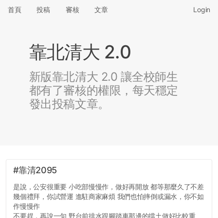
首頁
投稿
審核
文章
Login
靠北清大 2.0
新版靠北清大 2.0 讓全校師生
都有了審核的權限，每天穩定
發出投稿文章。
#靠清2095
是說，公安很重要 小吃部慢慢作，做好再開放 都等那麼久了不差
幾個禮拜，你試營運 進駐商家麻煩 我們也怕摔倒或漏水，你不如
作慢慢作
不要趕，再說一句 野台前排水跟腳踏車那邊的擋土做好比較重