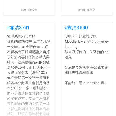
點擊打開全文
點擊打開全文
#靠清3741
#靠清3690
物理系的邪惡胖胖
明明今年起就說要把
你真的很糟糕喔 我們全班第
Moodle iLMS 廢掉，只留 e-
一次學latex全班自學 ，好
learning
不容易看了好幾篇論文再打
結果廢掉舊的，又來新的 ee
了好多內容好了許多精力與
啥鬼
時間，結果最後得到的分數
居然是20分，而且還不只一
到底是要怎樣啦 每次都要跳
人得這個分數（滿分100）
來跳去找課程資訊
你不覺得第一次評分應該要
給基本分數嗎？也就是有基
不能統一用 e-learning 嗎...
本分60分，多一項加幾分，
而不是給這個鬼分數？！從
來沒有範本，要我們怎麼通
靈你想要的東西？你第一堂
上課也說網路上的範本看看
就好，那現在你給我們這樣