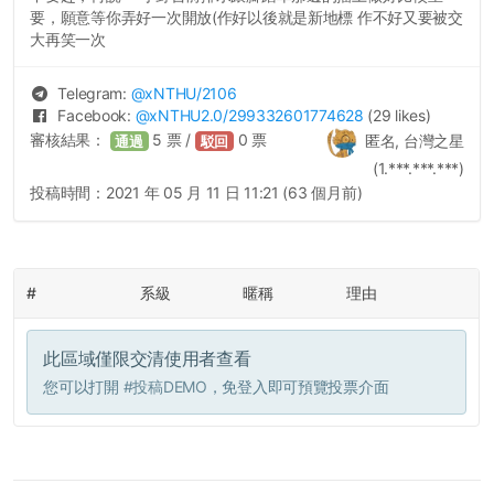
要，願意等你弄好一次開放(作好以後就是新地標 作不好又要被交
大再笑一次
Telegram:
@
xNTHU
/2106
Facebook:
@
xNTHU2.0
/299332601774628
(29 likes)
審核結果：
5
票 /
0
票
匿名, 台灣之星
通過
駁回
(1.***.***.***)
投稿時間：
2021 年 05 月 11 日 11:21 (63 個月前)
#
系級
暱稱
理由
此區域僅限交清使用者查看
您可以打開
#投稿DEMO
，免登入即可預覽投票介面