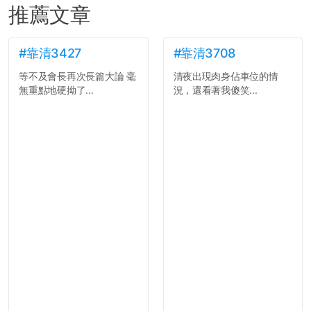
推薦文章
#靠清3427
#靠清3708
等不及會長再次長篇大論 毫
清夜出現肉身佔車位的情
無重點地硬拗了...
況，還看著我傻笑...