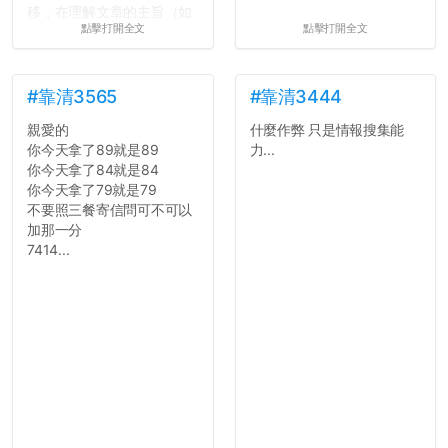
移，在理解文章的主旨（如
點擊打開全文
點擊打開全文
果有的話）前就失去興趣。
並不是說學生會發表的
文章需要和政府機關或公司
的聲明一樣正式，但至少在
#靠清3565
#靠清3444
用字上多加留意。有些語句
親愛的
什麼作弊 只是情報搜集能
用說的可能會引人發笑或多
你今天拿了89就是89
力...
聽幾句，但寫成文字時只會
你今天拿了84就是84
讓人感到疲乏。
你今天拿了79就是79
不要照三餐寄信問可不可以
2. 文章主題不明
加那一分
在學生會臉書的貼文中
7414...
可以看到，全篇文章以連字
符分為九段，各段可總結
為：
自我介紹
個人經歷（進入大學
前）
個人經歷（大一至
大...