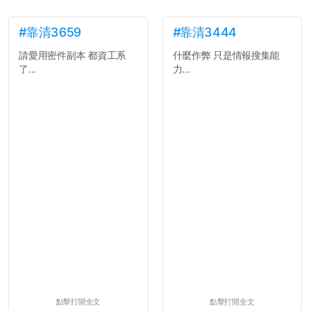
並不是說學生會發表的
文章需要和政府機關或公司
的聲明一樣正式，但至少在
#靠清3659
#靠清3444
用字上多加留意。有些語句
請愛用密件副本 都資工系
什麼作弊 只是情報搜集能
用說的可能會引人發笑或多
了...
力...
聽幾句，但寫成文字時只會
讓人感到疲乏。
2. 文章主題不明
在學生會臉書的貼文中
可以看到，全篇文章以連字
符分為九段，各段可總結
為：
自我介紹
個人經歷（進入大學
前）
個人經歷（大一至
大...
點擊打開全文
點擊打開全文