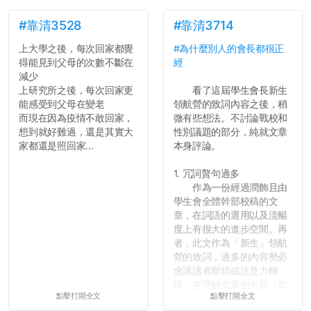
#靠清3528
#靠清3714
上大學之後，每次回家都覺
#為什麼別人的會長都很正
得能見到父母的次數不斷在
經
減少
上研究所之後，每次回家更
看了這屆學生會長新生
能感受到父母在變老
領航營的致詞內容之後，稍
而現在因為疫情不敢回家，
微有些想法。不討論戰校和
想到就好難過，還是其實大
性別議題的部分，純就文章
家都還是照回家...
本身評論。
1. 冗詞贅句過多
作為一份經過潤飾且由
學生會全體幹部校稿的文
章，在詞語的選用以及流暢
度上有很大的進步空間。再
者，此文作為「新生」領航
營的致詞，過多的內容勢必
會讓讀者厭煩或注意力轉
移，在理解文章的主旨（如
點擊打開全文
點擊打開全文
果有的話）前就失去興趣。