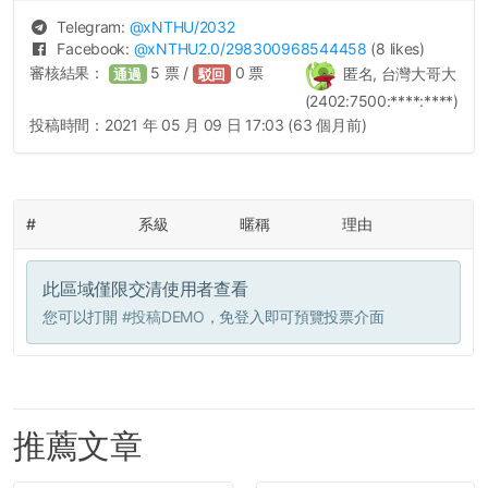
Telegram:
@
xNTHU
/2032
Facebook:
@
xNTHU2.0
/298300968544458
(8 likes)
審核結果：
5
票 /
0
票
匿名, 台灣大哥大
通過
駁回
(2402:7500:****:****)
投稿時間：
2021 年 05 月 09 日 17:03 (63 個月前)
#
系級
暱稱
理由
此區域僅限交清使用者查看
您可以打開
#投稿DEMO
，免登入即可預覽投票介面
推薦文章