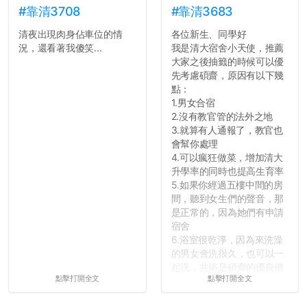
#靠清3708
#靠清3683
清夜出現肉身佔車位的情
各位新生、同學好
況，還看著我傻笑...
我是清大宿舍小天使，推薦
大家之後抽籤的時候可以優
先考慮碩齋，原因有以下幾
點：
1.男女合宿
2.沒有教官管的法外之地
3.就算有人通報了，教官也
會幫你處理
4.可以瘋狂做菜，增加清大
升學率的同時也提高生育率
5.如果你經過五樓中間的房
間，聽到女生們的聲音，那
是正常的，因為她們有申請
宿舍
6.浴室很乾淨，因為來洗澡
的男女會洗很久，也可以一
起洗，共浴是碩齋的優良傳
點擊打開全文
點擊打開全文
統呢！
7.歡迎其他碩齋夥伴分享~