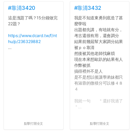
如果有任何想要我推薦的宿
舍房間，都歡迎留言讓我知
#靠清3420
#靠清3432
道...
這是洩題了嗎？15分鐘做完
我是不知道東勇到底造了甚
22題？
麼孽啦
出題都先講，有唸就有分，
https://www.dcard.tw/f/nt
考古還很有用，還會調分
hu/p/236329882
結果前幾屆幫大家調分結果
...
被ｐｏ靠清
然後被其他老師找麻煩
現在本來想歐趴的結果有人
作弊被抓
搞得裡外不是人
是不是想以後讓學弟妹都只
有淑蓉的微積分可以修４８
４
我就一句 ＂還好我過了
＂...
點擊打開全文
點擊打開全文