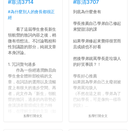
長作弊的風氣。
#靠清3714
#靠清3707
#為什麼別人的會長都很正
到底為什麼會有
反正老人我明天就要搬離新
經
竹，之後如何發展與我無
學長推薦自己學弟自己修起
關，就當最後一天發個牢騷
看了這屆學生會長新生
來蠻甜涼的課
吧XD，祝學弟妹們修課順利
領航營的致詞內容之後，稍
~~...
微有些想法。不討論戰校和
結果學弟修起來覺得很苦而
性別議題的部分，純就文章
且成績也不好看
本身評論。
然後學弟就罵學長是垃圾人
1. 冗詞贅句過多
的好笑事蹟？！
作為一份經過潤飾且由
學生會全體幹部校稿的文
學長好心推薦
章，在詞語的選用以及流暢
結果因為學弟自己太廢就被
度上有很大的進步空間。再
學弟罵垃圾人
者，此文作為「新生」領航
（不然在這之前，學弟為了
營的致詞，過多的內容勢必
巴結學長，可是像狗一樣乖
會讓讀者厭煩或注意力轉
的說）...
移，在理解文章的主旨（如
點擊打開全文
點擊打開全文
果有的話）前就失去興趣。
並不是說學生會發表的
文章需要和政府機關或公司