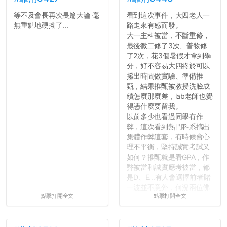
等不及會長再次長篇大論 毫
看到這次事件，大四老人一
無重點地硬拗了...
路走來有感而發。
大一主科被當，不斷重修，
最後微二修了3次、普物修
了2次，花3個暑假才拿到學
分，好不容易大四終於可以
撥出時間做實驗、準備推
甄，結果推甄被教授洗臉成
績怎麼那麼差，lab老師也覺
得憑什麼要留我。
以前多少也看過同學有作
弊，這次看到熱門科系搞出
集體作弊這套，有時候會心
理不平衡，堅持誠實考試又
如何？推甄就是看GPA，作
弊被當和誠實應考被當，都
是D、E...有人會選擇前者賭
一波並不意外，何況兩位佛
點擊打開全文
點擊打開全文
心教授看起來要輕輕放下
了，之後履歷不會留下汙
點...，希望這次事件不要助