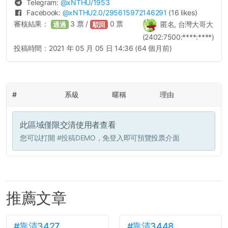
Telegram:
@
xNTHU
/1953
Facebook:
@
xNTHU2.0
/295615972146291
(16 likes)
審核結果：
3
票 /
0
票
匿名, 台灣大哥大
通過
駁回
(2402:7500:****:****)
投稿時間：
2021 年 05 月 05 日 14:36 (64 個月前)
#
系級
暱稱
理由
此區域僅限交清使用者查看
您可以打開
#投稿DEMO
，免登入即可預覽投票介面
推薦文章
#靠清3427
#靠清3448