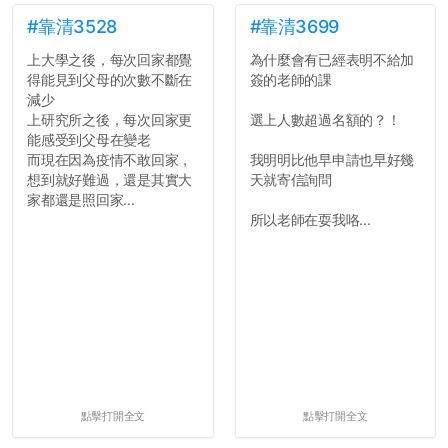
#靠清3528
#靠清3699
上大學之後，每次回家都覺
為什麼會有已經表明不給加
得能見到父母的次數不斷在
簽的老師的課
減少
上研究所之後，每次回家更
選上人數超過名額的？！
能感受到父母在變老
而現在因為疫情不敢回家，
我明明比他早申請也早好幾
想到就好難過，還是其實大
天就寄信詢問
家都還是照回家...
所以老師在耍我咯...
點擊打開全文
點擊打開全文