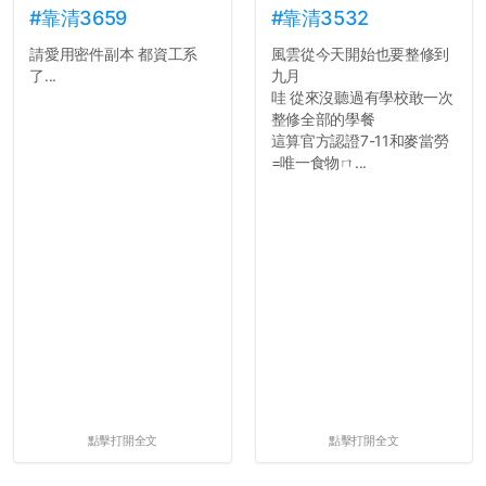
的聲明一樣正式，但至少在
#靠清3659
#靠清3532
用字上多加留意。有些語句
請愛用密件副本 都資工系
風雲從今天開始也要整修到
用說的可能會引人發笑或多
了...
九月
聽幾句，但寫成文字時只會
哇 從來沒聽過有學校敢一次
讓人感到疲乏。
整修全部的學餐
這算官方認證7-11和麥當勞
2. 文章主題不明
=唯一食物ㄇ...
在學生會臉書的貼文中
可以看到，全篇文章以連字
符分為九段，各段可總結
為：
自我介紹
個人經歷（進入大學
前）
個人經歷（大一至
大...
點擊打開全文
點擊打開全文