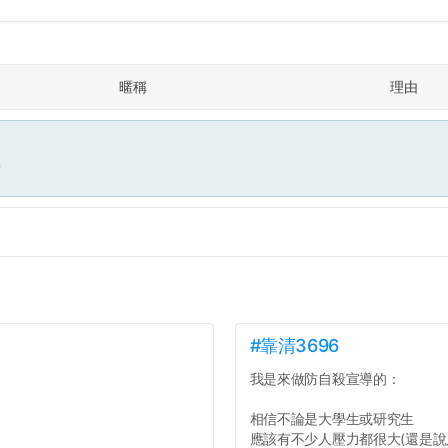
暱稱
理由
面
#靠清3696
我是來做防自殺宣導的：
相信不論是大學生或研究生
應該有不少人壓力都很大(還是說