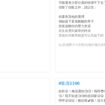
可能還有少部分真的快撐不下去
但除了自殺之外，請記住：
你還有其他的選擇
例如簽下某張酷酷的單子
然後遠離你的壓力來源
在生命受到威脅的時候
其他任何東西都是可以先放下的
by某個壓力大到想自殺好幾次的研
#靠清3396
欸幹😲！梅花鹿欸🧐🧐！嗚呼😎
🤔！我不知道🧐🧐你抓回家😤
呼呼😤😤😤！喔好屌🍆喔！清大要