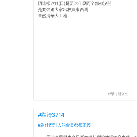
阿這樣7/11(日)是要吃什麼阿全部都沒開
是要強迫大家出校買東西嗎
果然清華大工地...
點擊打開全文
#靠清3714
#為什麼別人的會長都很正經