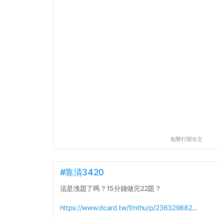
點擊打開全文
#靠清3420
這是洩題了嗎？15分鐘做完22題？
https://www.dcard.tw/f/nthu/p/236329882
...