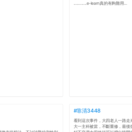
............e-learn真的有夠難用...
#靠清3448
看到這次事件，大四老人一路走
大一主科被當，不斷重修，最後