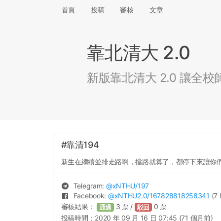
首頁
投稿
審核
文章
靠北清大 2.0
新版靠北清大 2.0 讓
#靠清194
新生在繼續並排走路啊，擋路就算了，都停下來讓你們
Telegram:
@
xNTHU
/197
Facebook:
@
xNTHU2.0
/167828818258341
(7 
審核結果：
3
票 /
0
票
通過
駁回
投稿時間：
2020 年 09 月 16 日 07:45 (71 個月前)