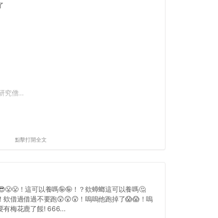
了
究僧...
點擊打開全文
😎😤😤！這可以養嗎🤪🤪！？欸蟑螂這可以養嗎🤔
！欸借過借過不要跑😲😲😲！嗚嗚他跑掉了😱😱！嗚
有梅花鹿了餒! 666...