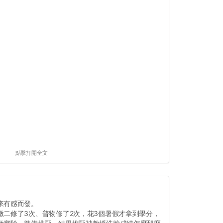
點擊打開全文
來有感而發。
微二修了3次、普物修了2次，花3個暑假才拿到學分，