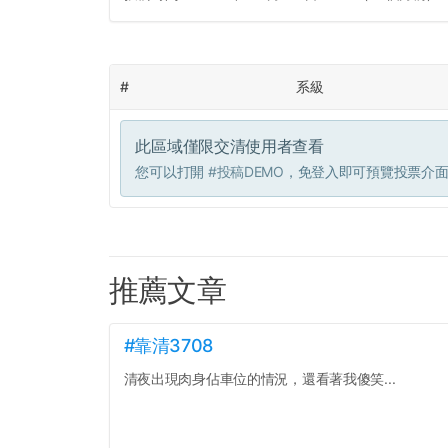
#
系級
此區域僅限交清使用者查看
您可以打開
#投稿DEMO
，免登入即可預覽投票介
推薦文章
#靠清3708
清夜出現肉身佔車位的情況，還看著我傻笑...