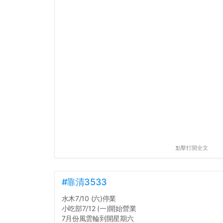
點擊打開全文
#靠清3533
水木7/10 (六)停業
小吃部7/12 (一)開始營業
7月份風雲輪到開星期六