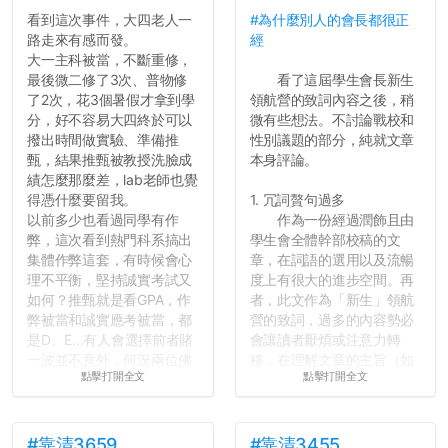
往後你們正直的態度一定會
看到這次事件，大四老人一
#為什麼別人的會長都很正
讓你們在社會上適應得更
路走來有感而發。
經
好。最後，那些作弊的同
大一主科被當，不斷重修，
學，你們要瞭解到作弊對你
最後微二修了3次、普物修
看了這屆學生會長新生
們而言是沒有任何好處的，
了2次，花3個暑假才拿到學
領航營的致詞內容之後，稍
大學是你們唯一可以勇敢認
分，好不容易大四終於可以
微有些想法。不討論戰校和
錯但不需要付出太大代價的
撥出時間做實驗、準備推
性別議題的部分，純就文章
地方，你們在這時候如果不
甄，結果推甄被教授洗臉成
本身評論。
會學會...
績怎麼那麼差，lab老師也覺
得憑什麼要留我。
1. 冗詞贅句過多
以前多少也看過同學有作
作為一份經過潤飾且由
弊，這次看到熱門科系搞出
學生會全體幹部校稿的文
集體作弊這套，有時候會心
章，在詞語的選用以及流暢
理不平衡，堅持誠實考試又
度上有很大的進步空間。再
如何？推甄就是看GPA，作
者，此文作為「新生」領航
弊被當和誠實應考被當，都
營的致詞，過多的內容勢必
是D、E...有人會選擇前者賭
會讓讀者厭煩或注意力轉
一波並不意外，何況兩位佛
移，在理解文章的主旨（如
點擊打開全文
點擊打開全文
心教授看起來要輕輕放下
果有的話）前就失去興趣。
了，之後履歷不會留下汙
並不是說學生會發表的
點...，希望這次事件不要助
文章需要和政府機關或公司
長作弊的風氣。
的聲明一樣正式，但至少在
#靠清3659
#靠清3455