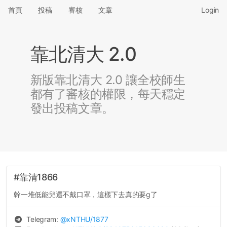
首頁
投稿
審核
文章
Login
靠北清大 2.0
新版靠北清大 2.0 讓全校師生
都有了審核的權限，每天穩定
發出投稿文章。
#靠清1866
幹一堆低能兒還不戴口罩，這樣下去真的要g了
Telegram:
@
xNTHU
/1877