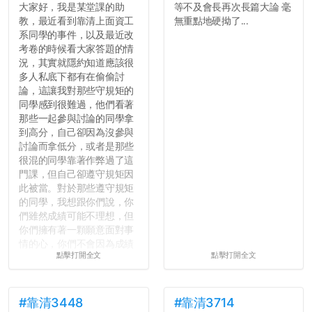
大家好，我是某堂課的助
等不及會長再次長篇大論 毫
教，最近看到靠清上面資工
無重點地硬拗了...
系同學的事件，以及最近改
考卷的時候看大家答題的情
況，其實就隱約知道應該很
多人私底下都有在偷偷討
論，這讓我對那些守規矩的
同學感到很難過，他們看著
那些一起參與討論的同學拿
到高分，自己卻因為沒參與
討論而拿低分，或者是那些
很混的同學靠著作弊過了這
門課，但自己卻遵守規矩因
此被當。對於那些遵守規矩
的同學，我想跟你們說，你
們雖然成績可能不理想，但
你們擁有著一顆願意面對事
情的心，你們不會因為成績
點擊打開全文
點擊打開全文
壓力而選擇逃避(作弊)，在
這一點上你們做的比那些作
弊的同學好太多了，雖然成
績無法體現你們的努力，但
#靠清3448
#靠清3714