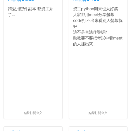
用字上多加留意。有些語句
請愛用密件副本 都資工系
資工python期末也太好笑
反正老人我明天就要搬離新
用說的可能會引人發笑或多
了...
大家都用meet分享螢幕
竹，之後如何發展與我無
聽幾句，但寫成文字時只會
code打不出來看別人螢幕就
關，就當最後一天發個牢騷
讓人感到疲乏。
好
吧XD，祝學弟妹們修課順利
這不是合法作弊嗎?
~~...
2. 文章主題不明
助教要不要把考試中看meet
在學生會臉書的貼文中
的人抓出來...
可以看到，全篇文章以連字
符分為九段，各段可總結
為：
自我介紹
個人經歷（進入大學
前）
個人經歷（大一至
大...
點擊打開全文
點擊打開全文