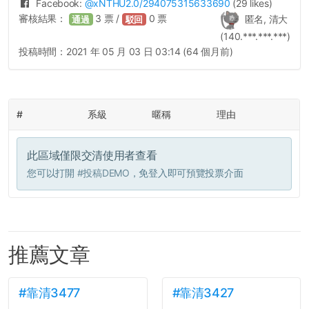
Facebook:
@
xNTHU2.0
/294075315633690
(29 likes)
審核結果：
3
票 /
0
票
匿名, 清大
通過
駁回
(140.***.***.***)
投稿時間：
2021 年 05 月 03 日 03:14 (64 個月前)
#
系級
暱稱
理由
此區域僅限交清使用者查看
您可以打開
#投稿DEMO
，免登入即可預覽投票介面
推薦文章
#靠清3477
#靠清3427