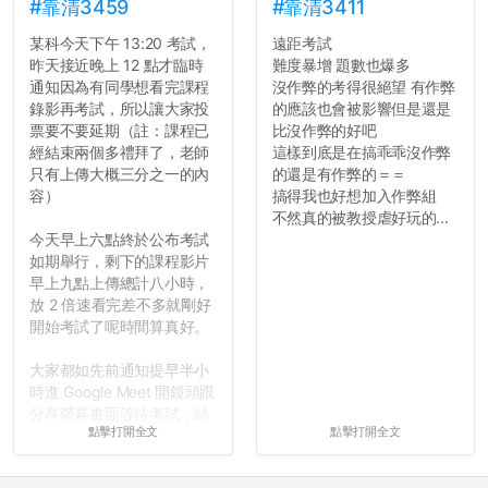
#靠清3459
#靠清3411
某科今天下午 13:20 考試，
遠距考試
昨天接近晚上 12 點才臨時
難度暴增 題數也爆多
通知因為有同學想看完課程
沒作弊的考得很絕望 有作弊
錄影再考試，所以讓大家投
的應該也會被影響但是還是
票要不要延期（註：課程已
比沒作弊的好吧
經結束兩個多禮拜了，老師
這樣到底是在搞乖乖沒作弊
只有上傳大概三分之一的內
的還是有作弊的＝＝
容）
搞得我也好想加入作弊組
不然真的被教授虐好玩的...
今天早上六點終於公布考試
如期舉行，剩下的課程影片
早上九點上傳總計八小時，
放 2 倍速看完差不多就剛好
開始考試了呢時間算真好。
大家都如先前通知提早半小
時進 Google Meet 開鏡頭跟
分享螢幕畫面等待考試，結
點擊打開全文
點擊打開全文
果就是無止盡的等待，等到
兩點多都還在處理技術性問
題，中間時不時說考試等一