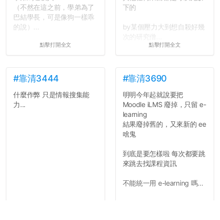
（不然在這之前，學弟為了
下的
巴結學長，可是像狗一樣乖
的說）...
by某個壓力大到想自殺好幾
次的研究僧...
點擊打開全文
點擊打開全文
#靠清3444
#靠清3690
什麼作弊 只是情報搜集能
明明今年起就說要把
力...
Moodle iLMS 廢掉，只留 e-
learning
結果廢掉舊的，又來新的 ee
啥鬼
到底是要怎樣啦 每次都要跳
來跳去找課程資訊
不能統一用 e-learning 嗎...