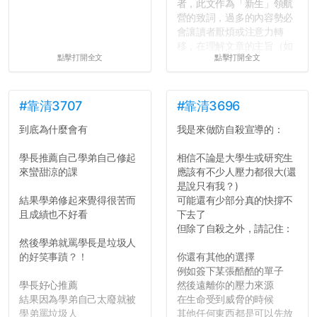
者，此文作為「新生」領航
營的致詞，過多的內容勢必
會讓讀者厭煩或注意力轉
移，在理解文章的主旨（如
點擊打開全文
點擊打開全文
果有的話）前就失去興趣。
並不是說學生會發表的
文章需要和政府機關或公司
的聲明一樣正式，但至少在
#靠清3707
#靠清3696
用字上多加留意。有些語句
到底為什麼會有
我是來做防自殺宣導的：
用說的可能會引人發笑或多
聽幾句，但寫成文字時只會
學長推薦自己學弟自己修起
相信不論是大學生或研究生
讓人感到疲乏。
來蠻甜涼的課
應該有不少人壓力都很大(還
是說只有我？)
2. 文章主題不明
結果學弟修起來覺得很苦而
可能還有少部分真的快撐不
在學生會臉書的貼文中
且成績也不好看
下去了
可以看到，全篇文章以連字
但除了自殺之外，請記住：
符分為九段，各段可總結
然後學弟就罵學長是垃圾人
為：
的好笑事蹟？！
你還有其他的選擇
自我介紹
例如簽下某張酷酷的單子
個人經歷（進入大學
學長好心推薦
然後遠離你的壓力來源
前）
結果因為學弟自己太廢就被
在生命受到威脅的時候
個人經歷（大一至
學弟罵垃圾人
其他任何東西都是可以先放
大...