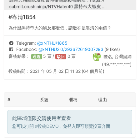
#靠清1854
為什麼黑特帝大的觸及那麼低，讚數卻是靠清的兩倍？
Telegram:
@
xNTHU
/1865
Facebook:
@
xNTHU2.0
/293672619007293
(9 likes)
審核結果：
5
票 /
0
票
匿名, 台灣固網
通過
駁回
(49.***.***.***)
投稿時間：
2021 年 05 月 02 日 11:32 (64 個月前)
#
系級
暱稱
理由
此區域僅限交清使用者查看
您可以打開
#投稿DEMO
，免登入即可預覽投票介面