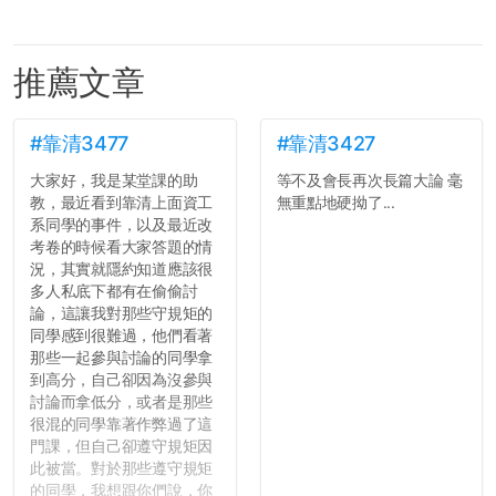
推薦文章
#靠清3477
#靠清3427
大家好，我是某堂課的助
等不及會長再次長篇大論 毫
教，最近看到靠清上面資工
無重點地硬拗了...
系同學的事件，以及最近改
考卷的時候看大家答題的情
況，其實就隱約知道應該很
多人私底下都有在偷偷討
論，這讓我對那些守規矩的
同學感到很難過，他們看著
那些一起參與討論的同學拿
到高分，自己卻因為沒參與
討論而拿低分，或者是那些
很混的同學靠著作弊過了這
門課，但自己卻遵守規矩因
此被當。對於那些遵守規矩
的同學，我想跟你們說，你