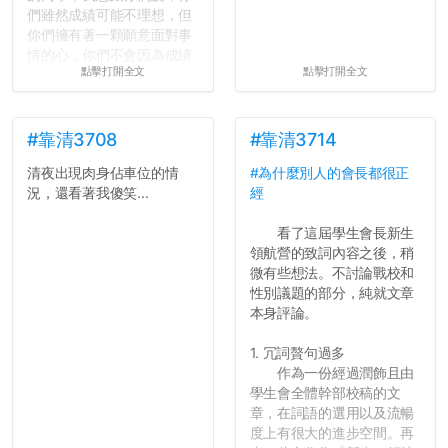
們雖然成績可能不理想，但
你們擁有著一顆願意面對事
情的心，你們不會因為成績
點擊打開全文
點擊打開全文
壓力而選擇逃避(作弊)，在
這一點上你們做的比那些作
弊的同學好太多了，雖然成
績無法體現你們的努力，但
#靠清3708
#靠清3714
往後你們正直的態度一定會
清夜出現肉身佔車位的情
#為什麼別人的會長都很正
讓你們在社會上適應得更
況，還看著我傻笑...
經
好。最後，那些作弊的同
學，你們要瞭解到作弊對你
看了這屆學生會長新生
們而言是沒有任何好處的，
領航營的致詞內容之後，稍
大學是你們唯一可以勇敢認
微有些想法。不討論戰校和
錯但不需要付出太大代價的
性別議題的部分，純就文章
地方，你們在這時候如果不
本身評論。
會學會...
1. 冗詞贅句過多
作為一份經過潤飾且由
學生會全體幹部校稿的文
章，在詞語的選用以及流暢
度上有很大的進步空間。再