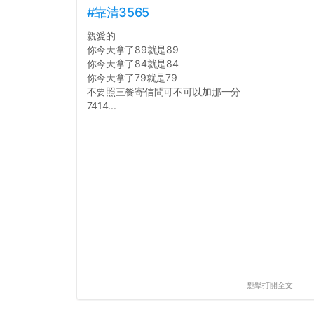
#靠清3565
親愛的
你今天拿了89就是89
你今天拿了84就是84
你今天拿了79就是79
不要照三餐寄信問可不可以加那一分
7414...
點擊打開全文