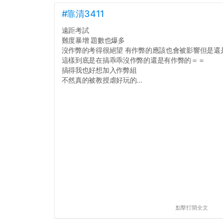
#靠清3411
遠距考試
難度暴增 題數也爆多
沒作弊的考得很絕望 有作弊的應該也會被影響但是還
這樣到底是在搞乖乖沒作弊的還是有作弊的＝＝
搞得我也好想加入作弊組
不然真的被教授虐好玩的...
點擊打開全文