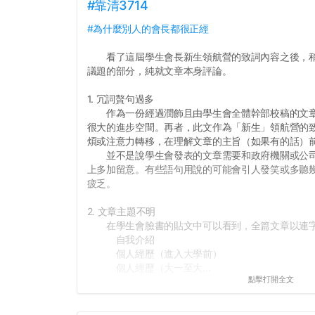
#靠清3714
#為什麼別人的會長都很正經
看了這屆學生會長新生領航營的致詞內容之後，稍
議題的部分，純就文章本身評論。
1. 冗詞贅句過多
作為一份經過潤飾且由學生會全體幹部校稿的文章
很大的進步空間。再者，此文作為「新生」領航營的
煩或注意力轉移，在理解文章的主旨（如果有的話）
並不是說學生會發表的文章需要和政府機關或公司
上多加留意。有些語句用說的可能會引人發笑或多聽
疲乏。
2. 文章主題不明
在學生會臉書的貼文中可以看到，全篇文章以連字
自我介紹
個人經歷（進入大學前）
個人經歷（大一至大...
點擊打開全文