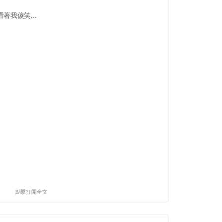
我傻笑...
點擊打開全文