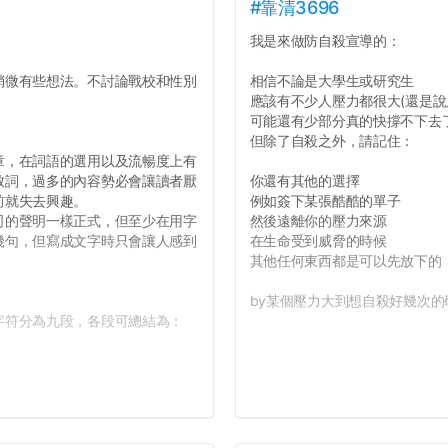
#靠清3696
我是來做防自殺宣導的：
微有些想法。不討論戰校和性別
相信不論是大學生或研究生
應該有不少人壓力都很大(還是說
可能還有少部分真的快撐不下去
但除了自殺之外，請記住：
，在詞語的選用以及流暢度上有
致詞，過多的內容勢必會讓讀者厭
你還有其他的選擇
前就失去興趣。
例如簽下某張酷酷的單子
的聲明一樣正式，但至少在用字
然後遠離你的壓力來源
幾句，但寫成文字時只會讓人感到
在生命受到威脅的時候
其他任何東西都是可以先放下的
by某個壓力大到想自殺好幾次的研
符分為九段，各段可總結為：