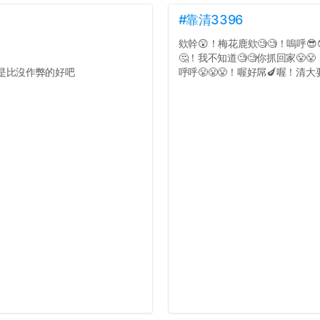
#靠清3396
欸幹😲！梅花鹿欸🧐🧐！嗚呼😎
🤔！我不知道🧐🧐你抓回家😤
是比沒作弊的好吧
呼呼😤😤😤！喔好屌🍆喔！清大要