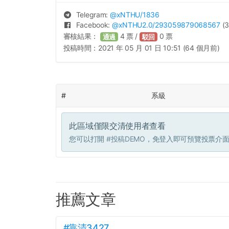
Telegram:
@
xNTHU
/1836
Facebook:
@
xNTHU2.0
/293059879068567
(3
審核結果：
4
票 /
0
票
通過
駁回
投稿時間：
2021 年 05 月 01 日 10:51 (64 個月前)
#
系級
此區域僅限交清使用者查看
您可以打開
#投稿DEMO
，免登入即可預覽投票介
推薦文章
#靠清3427