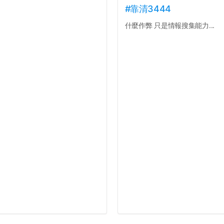
#靠清3444
什麼作弊 只是情報搜集能力...