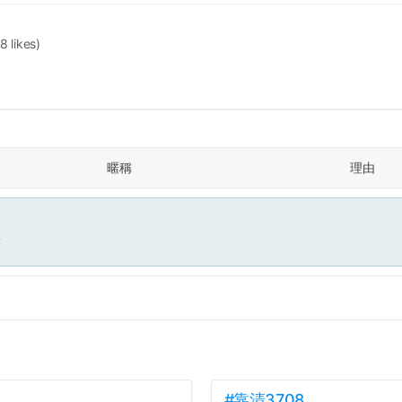
8 likes)
暱稱
理由
面
#靠清3708