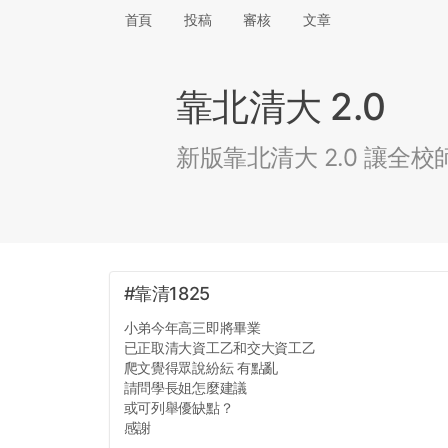
首頁
投稿
審核
文章
靠北清大 2.0
新版靠北清大 2.0 讓
#靠清1825
小弟今年高三即將畢業
已正取清大資工乙和交大資工乙
爬文覺得眾說紛紜 有點亂
請問學長姐怎麼建議
或可列舉優缺點？
感謝