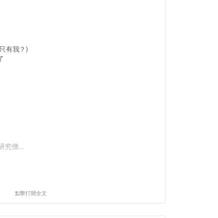
只有我？)
了
究僧...
點擊打開全文