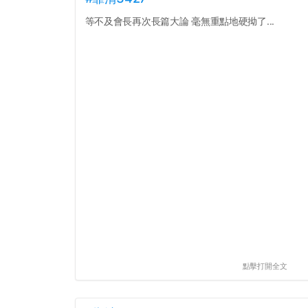
等不及會長再次長篇大論 毫無重點地硬拗了...
點擊打開全文