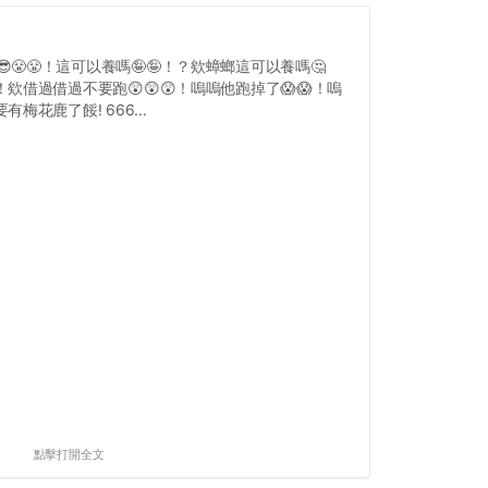
😎😤😤！這可以養嗎🤪🤪！？欸蟑螂這可以養嗎🤔
！欸借過借過不要跑😲😲😲！嗚嗚他跑掉了😱😱！嗚
有梅花鹿了餒! 666...
點擊打開全文