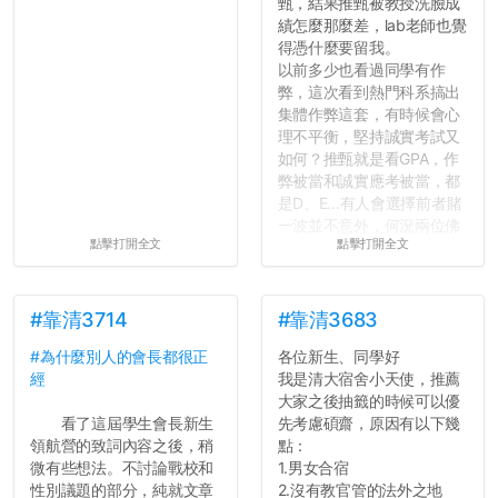
甄，結果推甄被教授洗臉成
績怎麼那麼差，lab老師也覺
得憑什麼要留我。
以前多少也看過同學有作
弊，這次看到熱門科系搞出
集體作弊這套，有時候會心
理不平衡，堅持誠實考試又
如何？推甄就是看GPA，作
弊被當和誠實應考被當，都
是D、E...有人會選擇前者賭
一波並不意外，何況兩位佛
點擊打開全文
點擊打開全文
心教授看起來要輕輕放下
了，之後履歷不會留下汙
點...，希望這次事件不要助
長作弊的風氣。
#靠清3714
#靠清3683
#為什麼別人的會長都很正
各位新生、同學好
反正老人我明天就要搬離新
經
我是清大宿舍小天使，推薦
竹，之後如何發展與我無
大家之後抽籤的時候可以優
關，就當最後一天發個牢騷
看了這屆學生會長新生
先考慮碩齋，原因有以下幾
吧XD，祝學弟妹們修課順利
領航營的致詞內容之後，稍
點：
~~...
微有些想法。不討論戰校和
1.男女合宿
性別議題的部分，純就文章
2.沒有教官管的法外之地