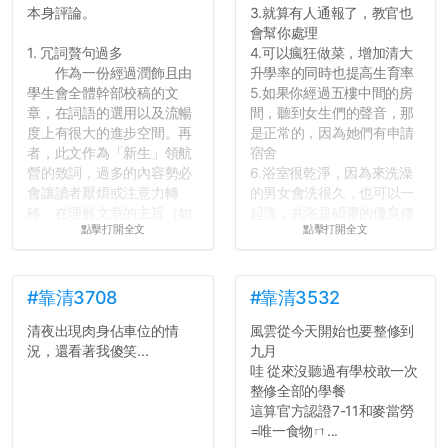
本身評論。
3.就算有人通報了，教官也
會幫你處理
1. 冗詞贅句過多
4.可以瘋狂做菜，增加清大
作為一份經過潤飾且由
升學率的同時也提高生育率
學生會全體幹部校稿的文
5.如果你經過五樓中間的房
章，在詞語的選用以及流暢
間，聽到女生們的聲音，那
度上有很大的進步空間。再
是正常的，因為她們有申請
者，此文作為「新生」領航
宿舍
營的致詞，過多的內容勢必
6.浴室很乾淨，因為來洗澡
會讓讀者厭煩或注意力轉
的男女會洗很久，也可以一
移，在理解文章的主旨（如
起洗，共浴是碩齋的優良傳
點擊打開全文
點擊打開全文
果有的話）前就失去興趣。
統呢！
並不是說學生會發表的
7.歡迎其他碩齋夥伴分享~
文章需要和政府機關或公司
如果有任何想要我推薦的宿
的聲明一樣正式，但至少在
舍房間，都歡迎留言讓我知
#靠清3708
#靠清3532
用字上多加留意。有些語句
道...
清夜出現肉身佔車位的情
風雲從今天開始也要整修到
用說的可能會引人發笑或多
況，還看著我傻笑...
九月
聽幾句，但寫成文字時只會
哇 從來沒聽過有學校敢一次
讓人感到疲乏。
整修全部的學餐
這算官方認證7-11和麥當勞
2. 文章主題不明
=唯一食物ㄇ...
在學生會臉書的貼文中