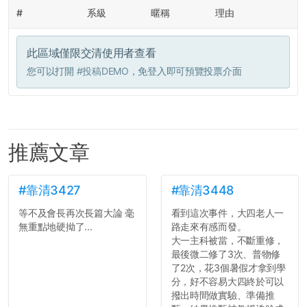
#
系級
暱稱
理由
此區域僅限交清使用者查看
您可以打開
#投稿DEMO
，免登入即可預覽投票介面
推薦文章
#靠清3427
#靠清3448
等不及會長再次長篇大論 毫
看到這次事件，大四老人一
無重點地硬拗了...
路走來有感而發。
大一主科被當，不斷重修，
最後微二修了3次、普物修
了2次，花3個暑假才拿到學
分，好不容易大四終於可以
撥出時間做實驗、準備推