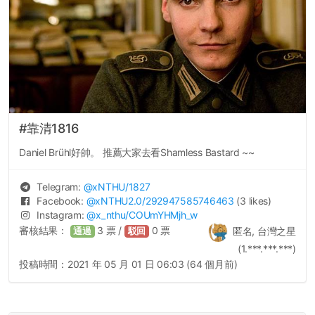
#靠清1816
Daniel Brühl好帥。 推薦大家去看Shamless Bastard ~~
Telegram:
@
xNTHU
/1827
Facebook:
@
xNTHU2.0
/292947585746463
(3 likes)
Instagram:
@
x_nthu
/COUmYHMjh_w
審核結果：
3
票 /
0
票
匿名, 台灣之星
通過
駁回
(1.***.***.***)
投稿時間：
2021 年 05 月 01 日 06:03 (64 個月前)