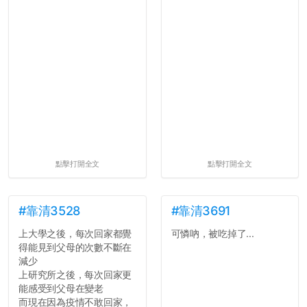
可以看到，全篇文章以連字
符分為九段，各段可總結
為：
自我介紹
個人經歷（進入大學
前）
個人經歷（大一至
大...
點擊打開全文
點擊打開全文
#靠清3528
#靠清3691
上大學之後，每次回家都覺
可憐吶，被吃掉了...
得能見到父母的次數不斷在
減少
上研究所之後，每次回家更
能感受到父母在變老
而現在因為疫情不敢回家，