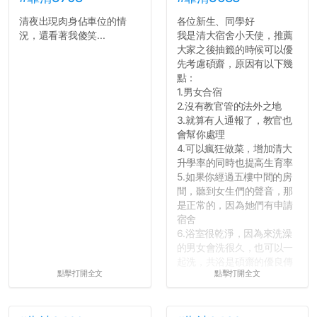
清夜出現肉身佔車位的情
各位新生、同學好
況，還看著我傻笑...
我是清大宿舍小天使，推薦
大家之後抽籤的時候可以優
先考慮碩齋，原因有以下幾
點：
1.男女合宿
2.沒有教官管的法外之地
3.就算有人通報了，教官也
會幫你處理
4.可以瘋狂做菜，增加清大
升學率的同時也提高生育率
5.如果你經過五樓中間的房
間，聽到女生們的聲音，那
是正常的，因為她們有申請
宿舍
6.浴室很乾淨，因為來洗澡
的男女會洗很久，也可以一
起洗，共浴是碩齋的優良傳
點擊打開全文
點擊打開全文
統呢！
7.歡迎其他碩齋夥伴分享~
如果有任何想要我推薦的宿