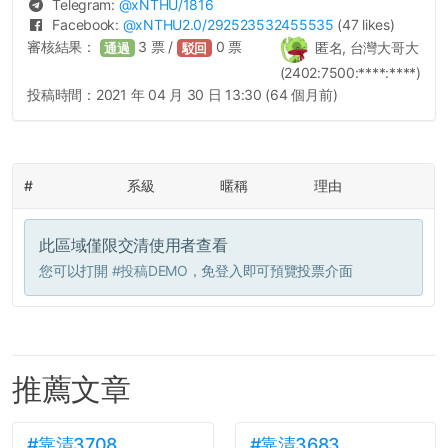
Telegram:
@
xNTHU
/1816
Facebook:
@
xNTHU2.0
/292523532455535
(47 likes)
審核結果：
3
票 /
0
票
匿名, 台灣大哥大
通過
駁回
(2402:7500:****:****)
投稿時間：
2021 年 04 月 30 日 13:30 (64 個月前)
#
系級
暱稱
理由
此區域僅限交清使用者查看
您可以打開
#投稿DEMO
，免登入即可預覽投票介面
推薦文章
#靠清3708
#靠清3683