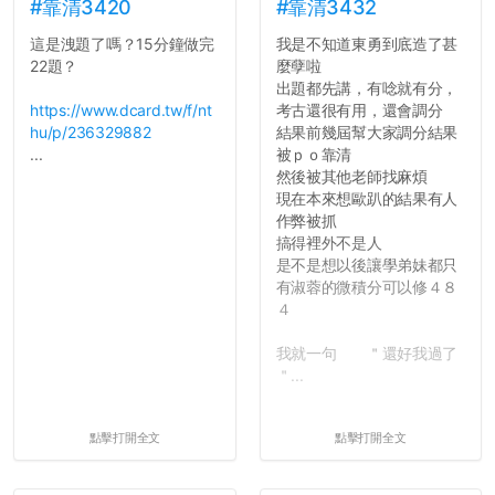
舍房間，都歡迎留言讓我知
#靠清3420
#靠清3432
道...
這是洩題了嗎？15分鐘做完
我是不知道東勇到底造了甚
22題？
麼孽啦
出題都先講，有唸就有分，
https://www.dcard.tw/f/nt
考古還很有用，還會調分
hu/p/236329882
結果前幾屆幫大家調分結果
...
被ｐｏ靠清
然後被其他老師找麻煩
現在本來想歐趴的結果有人
作弊被抓
搞得裡外不是人
是不是想以後讓學弟妹都只
有淑蓉的微積分可以修４８
４
我就一句 ＂還好我過了
＂...
點擊打開全文
點擊打開全文