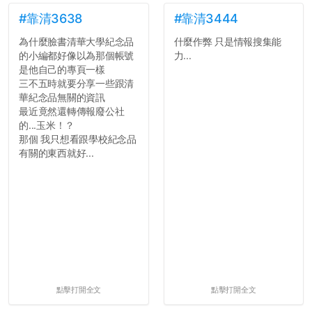
文章需要和政府機關或公司
的聲明一樣正式，但至少在
#靠清3638
#靠清3444
用字上多加留意。有些語句
為什麼臉書清華大學紀念品
什麼作弊 只是情報搜集能
用說的可能會引人發笑或多
的小編都好像以為那個帳號
力...
聽幾句，但寫成文字時只會
是他自己的專頁一樣
讓人感到疲乏。
三不五時就要分享一些跟清
華紀念品無關的資訊
2. 文章主題不明
最近竟然還轉傳報廢公社
在學生會臉書的貼文中
的...玉米！？
可以看到，全篇文章以連字
那個 我只想看跟學校紀念品
符分為九段，各段可總結
有關的東西就好...
為：
自我介紹
個人經歷（進入大學
前）
個人經歷（大一至
大...
點擊打開全文
點擊打開全文