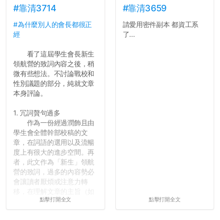
#靠清3714
#靠清3659
#為什麼別人的會長都很正
請愛用密件副本 都資工系
經
了...
看了這屆學生會長新生
領航營的致詞內容之後，稍
微有些想法。不討論戰校和
性別議題的部分，純就文章
本身評論。
1. 冗詞贅句過多
作為一份經過潤飾且由
學生會全體幹部校稿的文
章，在詞語的選用以及流暢
度上有很大的進步空間。再
者，此文作為「新生」領航
營的致詞，過多的內容勢必
會讓讀者厭煩或注意力轉
移，在理解文章的主旨（如
點擊打開全文
點擊打開全文
果有的話）前就失去興趣。
並不是說學生會發表的