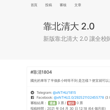
首頁
投稿
審核
文章
靠北清大 2.0
新版靠北清大 2.0 讓
#靠清1804
國光的車等了半個多小時等不到 是怎樣？便宜就可以
Telegram:
@
xNTHU
/1815
Facebook:
@
xNTHU2.0
/292521102455778
(3 
審核結果：
3
票 /
0
票
通過
駁回
投稿時間：
2021 年 04 月 30 日 12:18 (64 個月前)