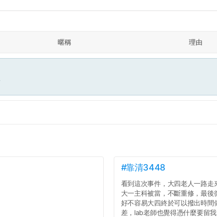
暱稱
理由
面
#靠清3448
看到這次事件，大四老人一路走
大一主科被當，不斷重修，最後
好不容易大四終於可以撥出時間
差，lab老師也覺得憑什麼要留