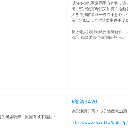
以前多少也看過同學有作弊，這
衡，堅持誠實考試又如何？推甄就
人會選擇前者賭一波並不意外，
留下汙點...，希望這次事件不
反正老人我明天就要搬離新竹，
XD，祝學弟妹們修課順利~~...
#靠清3420
這是洩題了嗎？15分鐘做完22題
優先考慮碩齋，原因有以下幾點：
https://www.dcard.tw/f/nthu/