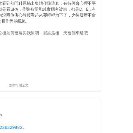
次看到熱門科系搞出集體作弊這套，有時候會心理不平
是看GPA，作弊被當和誠實應考被當，都是D、E...有
何況兩位佛心教授看起來要輕輕放下了，之後履歷不會
要助長作弊的風氣。
之後如何發展與我無關，就當最後一天發個牢騷吧
點擊打開全文
？
p/236329882
...