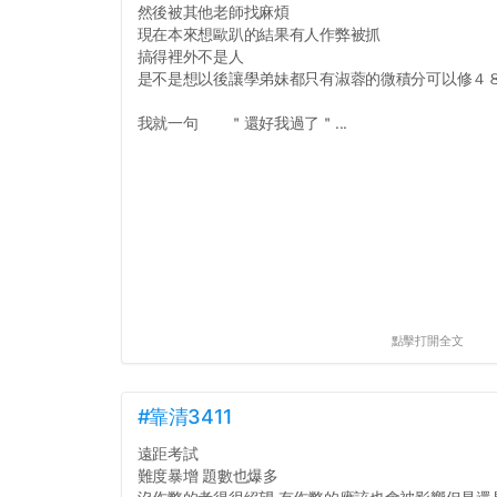
然後被其他老師找麻煩
現在本來想歐趴的結果有人作弊被抓
搞得裡外不是人
是不是想以後讓學弟妹都只有淑蓉的微積分可以修４
我就一句 ＂還好我過了＂...
點擊打開全文
#靠清3411
遠距考試
難度暴增 題數也爆多