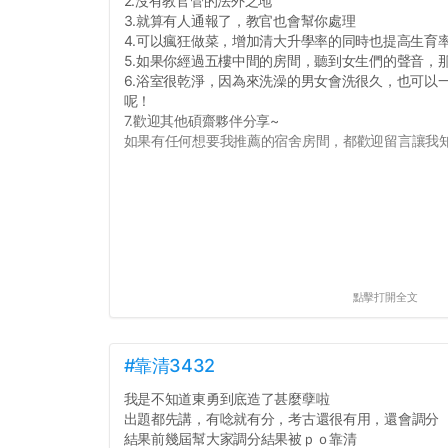
2.沒有教官管的法外之地
3.就算有人通報了，教官也會幫你處理
4.可以瘋狂做菜，增加清大升學率的同時也提高生育
5.如果你經過五樓中間的房間，聽到女生們的聲音，
6.浴室很乾淨，因為來洗澡的男女會洗很久，也可以
呢！
7.歡迎其他碩齋夥伴分享~
如果有任何想要我推薦的宿舍房間，都歡迎留言讓我知道
點擊打開全文
#靠清3432
我是不知道東勇到底造了甚麼孽啦
出題都先講，有唸就有分，考古還很有用，還會調分
結果前幾屆幫大家調分結果被ｐｏ靠清