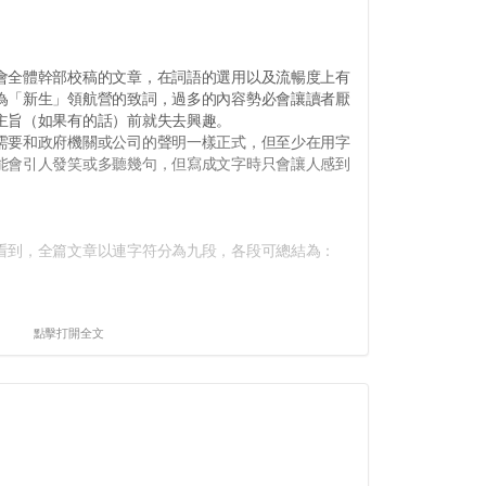
。
全體幹部校稿的文章，在詞語的選用以及流暢度上有
為「新生」領航營的致詞，過多的內容勢必會讓讀者厭
主旨（如果有的話）前就失去興趣。
要和政府機關或公司的聲明一樣正式，但至少在用字
能會引人發笑或多聽幾句，但寫成文字時只會讓人感到
到，全篇文章以連字符分為九段，各段可總結為：
點擊打開全文