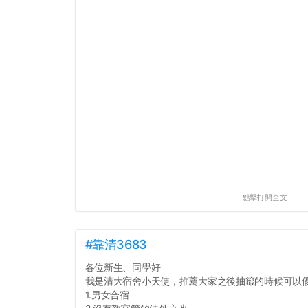
點擊打開全文
#靠清3683
各位新生、同學好
我是清大宿舍小天使，推薦大家之後抽籤的時候可以
1.男女合宿