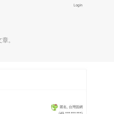
Login
文章。
匿名, 台灣固網
(49.***.***.***)