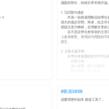
議題的部分，純就文章本身評論
1. 冗詞贅句過多
８４
作為一份經過潤飾且由學生會
很大的進步空間。再者，此文作
煩或注意力轉移，在理解文章的
並不是說學生會發表的文章需
上多加留意。有些語句用說的可
疲乏。
2. 文章主題不明
在學生會臉書的貼文中可以看
自我介紹
個人經歷（進入大學前）
個人經歷（大一至大...
#靠清3659
請愛用密件副本 都資工系了...