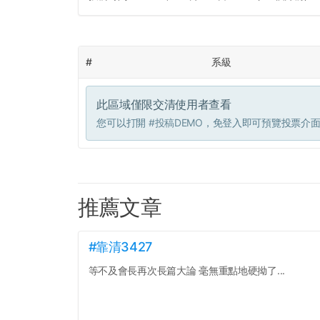
#
系級
此區域僅限交清使用者查看
您可以打開
#投稿DEMO
，免登入即可預覽投票介
推薦文章
#靠清3427
等不及會長再次長篇大論 毫無重點地硬拗了...