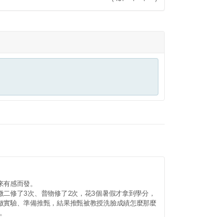
來有感而發。
微二修了3次、普物修了2次，花3個暑假才拿到學分，
做實驗、準備推甄，結果推甄被教授洗臉成績怎麼那麼
我。