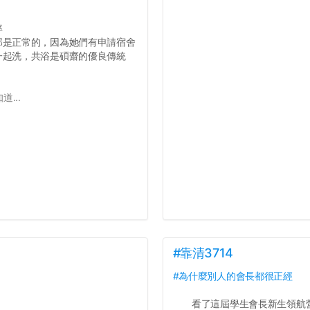
率
那是正常的，因為她們有申請宿舍
一起洗，共浴是碩齋的優良傳統
...
#靠清3714
#為什麼別人的會長都很正經
看了這屆學生會長新生領航營