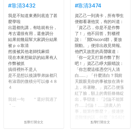
#靠清3432
#靠清3474
我是不知道東勇到底造了甚
資乙己一到滴卡，所有學生
麼孽啦
便都看著他笑，有的叫道：
出題都先講，有唸就有分，
「資乙己，你是不是作弊
考古還很有用，還會調分
了！」他不回答，對櫃裡
結果前幾屆幫大家調分結果
說：「開Discord群，要放
被ｐｏ靠清
限動。」便排出政見簡報。
然後被其他老師找麻煩
他們又故意的高聲嚷道：
現在本來想歐趴的結果有人
「你一定又打算作弊了對
作弊被抓
吧！」資乙己睜大眼晴說：
搞得裡外不是人
「你怎麼這樣憑空污人清
是不是想以後讓學弟妹都只
白......」「什麼清白？我前
有淑蓉的微積分可以修４８
天親眼見你的事被放在滴卡
４
上，吊著鞭。」資乙己便漲
紅了臉，額上的青筋條條綻
我就一句 ＂還好我過了
出，爭辯道：「討論不能算
＂...
作......討論！......讀書人的
事，能算作弊麼？」接連便
是難懂的話，什麼「9:58討
點擊打開全文
點擊打開全文
論考題難度」，什麼「名譽
傷害」之類，引得眾人都哄