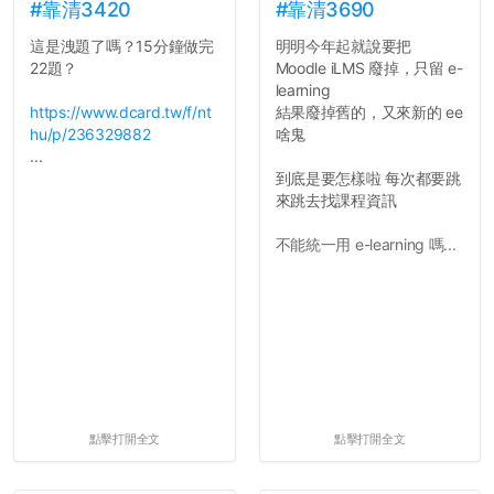
的聲明一樣正式，但至少在
#靠清3420
#靠清3690
用字上多加留意。有些語句
這是洩題了嗎？15分鐘做完
明明今年起就說要把
用說的可能會引人發笑或多
22題？
Moodle iLMS 廢掉，只留 e-
聽幾句，但寫成文字時只會
learning
讓人感到疲乏。
https://www.dcard.tw/f/nt
結果廢掉舊的，又來新的 ee
hu/p/236329882
啥鬼
2. 文章主題不明
...
在學生會臉書的貼文中
到底是要怎樣啦 每次都要跳
可以看到，全篇文章以連字
來跳去找課程資訊
符分為九段，各段可總結
為：
不能統一用 e-learning 嗎...
自我介紹
個人經歷（進入大學
前）
個人經歷（大一至
大...
點擊打開全文
點擊打開全文