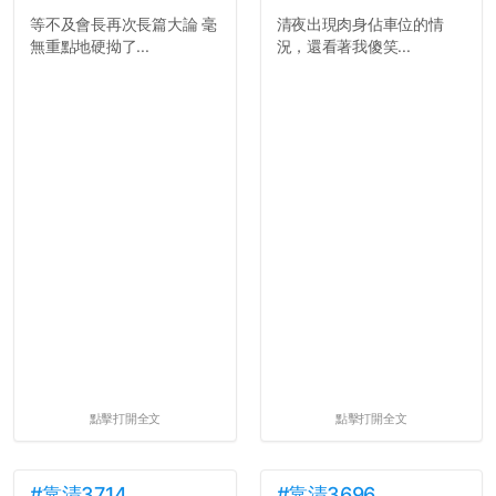
等不及會長再次長篇大論 毫
清夜出現肉身佔車位的情
無重點地硬拗了...
況，還看著我傻笑...
點擊打開全文
點擊打開全文
#靠清3714
#靠清3696