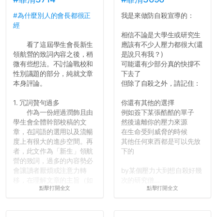
#為什麼別人的會長都很正
我是來做防自殺宣導的：
經
相信不論是大學生或研究生
看了這屆學生會長新生
應該有不少人壓力都很大(還
領航營的致詞內容之後，稍
是說只有我？)
微有些想法。不討論戰校和
可能還有少部分真的快撐不
性別議題的部分，純就文章
下去了
本身評論。
但除了自殺之外，請記住：
1. 冗詞贅句過多
你還有其他的選擇
作為一份經過潤飾且由
例如簽下某張酷酷的單子
學生會全體幹部校稿的文
然後遠離你的壓力來源
章，在詞語的選用以及流暢
在生命受到威脅的時候
度上有很大的進步空間。再
其他任何東西都是可以先放
者，此文作為「新生」領航
下的
營的致詞，過多的內容勢必
會讓讀者厭煩或注意力轉
by某個壓力大到想自殺好幾
移，在理解文章的主旨（如
次的研究僧...
點擊打開全文
點擊打開全文
果有的話）前就失去興趣。
並不是說學生會發表的
文章需要和政府機關或公司