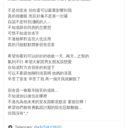
不是你室友 但你還可以嚴重影響到我
真的很傻眼 而且好像不是第一次囉
自認不是特別淺眠的人…
不知道跟你同房的怎麼想
可惜不知道你名字
不過檢舉對這些人也沒用
真的只能默默體會宿舍悲喜
希望你看到可以好好的收斂一天…兩天…之類的
氣到不行 希望大家跟男女朋友談戀愛
在知道對方在宿舍的前提下
可以不要跟他聊到清晨嗎 他媽的清晨
辛苦了室友 辛苦了我 再一個月我就解脫了
宿舍是一條艱辛險苦的道路…
不知道你以後住在哪裡
不過先為他未來的室友跟鄰居默哀 要挺住啊！
希望你們都有勇氣跟討厭的陌生惡鄰翻臉…
但我沒有^_^
Telegram:
@
xNTHU
/1800