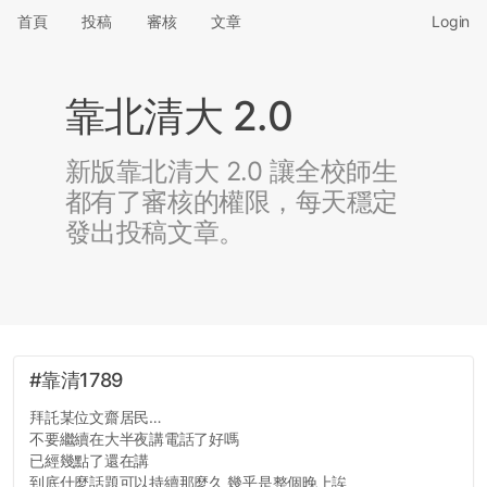
首頁
投稿
審核
文章
Login
靠北清大 2.0
新版靠北清大 2.0 讓全校師生
都有了審核的權限，每天穩定
發出投稿文章。
#靠清1789
拜託某位文齋居民…
不要繼續在大半夜講電話了好嗎
已經幾點了還在講
到底什麼話題可以持續那麼久 幾乎是整個晚上誒