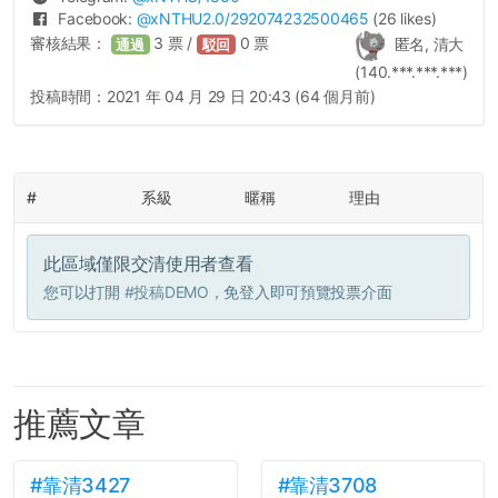
Facebook:
@
xNTHU2.0
/292074232500465
(26 likes)
審核結果：
3
票 /
0
票
匿名, 清大
通過
駁回
(140.***.***.***)
投稿時間：
2021 年 04 月 29 日 20:43 (64 個月前)
#
系級
暱稱
理由
此區域僅限交清使用者查看
您可以打開
#投稿DEMO
，免登入即可預覽投票介面
推薦文章
#靠清3427
#靠清3708