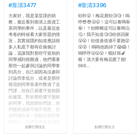
#靠清3477
#靠清3396
大家好，我是某堂課的助
欸幹😲！梅花鹿欸🧐🧐！嗚
教，最近看到靠清上面資工
呼😎😎😤😤！這可以養嗎🤪
系同學的事件，以及最近改
🤪！？欸蟑螂這可以養嗎🤔
考卷的時候看大家答題的情
🤔！我不知道🧐🧐你抓回家
況，其實就隱約知道應該很
😤😤！欸借過借過不要跑😲
多人私底下都有在偷偷討
😲😲！嗚嗚他跑掉了😱😱！
論，這讓我對那些守規矩的
嗚呼呼😤😤😤！喔好屌🍆
同學感到很難過，他們看著
喔！清大要有梅花鹿了餒!
那些一起參與討論的同學拿
666...
到高分，自己卻因為沒參與
討論而拿低分，或者是那些
很混的同學靠著作弊過了這
門課，但自己卻遵守規矩因
此被當。對於那些遵守規矩
的同學，我想跟你們說，你
們雖然成績可能不理想，但
你們擁有著一顆願意面對事
情的心，你們不會因為成績
點擊打開全文
點擊打開全文
壓力而選擇逃避(作弊)，在
這一點上你們做的比那些作