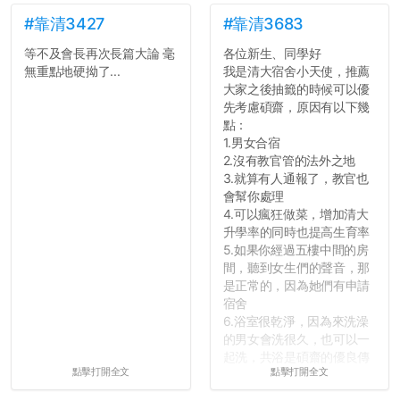
弊的同學好太多了，雖然成
績無法體現你們的努力，但
#靠清3427
#靠清3683
往後你們正直的態度一定會
等不及會長再次長篇大論 毫
各位新生、同學好
讓你們在社會上適應得更
無重點地硬拗了...
我是清大宿舍小天使，推薦
好。最後，那些作弊的同
大家之後抽籤的時候可以優
學，你們要瞭解到作弊對你
先考慮碩齋，原因有以下幾
們而言是沒有任何好處的，
點：
大學是你們唯一可以勇敢認
1.男女合宿
錯但不需要付出太大代價的
2.沒有教官管的法外之地
地方，你們在這時候如果不
3.就算有人通報了，教官也
會學會...
會幫你處理
4.可以瘋狂做菜，增加清大
升學率的同時也提高生育率
5.如果你經過五樓中間的房
間，聽到女生們的聲音，那
是正常的，因為她們有申請
宿舍
6.浴室很乾淨，因為來洗澡
的男女會洗很久，也可以一
起洗，共浴是碩齋的優良傳
點擊打開全文
點擊打開全文
統呢！
7.歡迎其他碩齋夥伴分享~