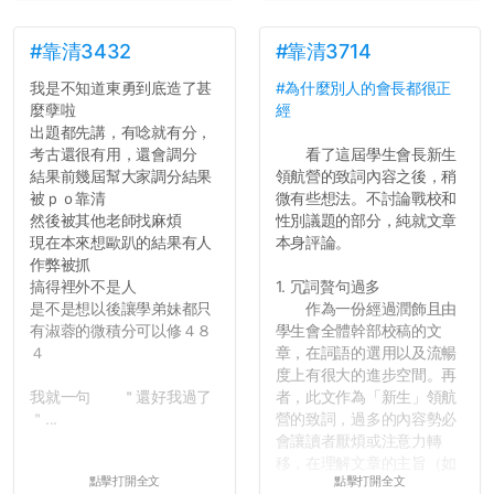
#靠清3432
#靠清3714
我是不知道東勇到底造了甚
#為什麼別人的會長都很正
麼孽啦
經
出題都先講，有唸就有分，
考古還很有用，還會調分
看了這屆學生會長新生
結果前幾屆幫大家調分結果
領航營的致詞內容之後，稍
被ｐｏ靠清
微有些想法。不討論戰校和
然後被其他老師找麻煩
性別議題的部分，純就文章
現在本來想歐趴的結果有人
本身評論。
作弊被抓
搞得裡外不是人
1. 冗詞贅句過多
是不是想以後讓學弟妹都只
作為一份經過潤飾且由
有淑蓉的微積分可以修４８
學生會全體幹部校稿的文
４
章，在詞語的選用以及流暢
度上有很大的進步空間。再
我就一句 ＂還好我過了
者，此文作為「新生」領航
＂...
營的致詞，過多的內容勢必
會讓讀者厭煩或注意力轉
移，在理解文章的主旨（如
點擊打開全文
點擊打開全文
果有的話）前就失去興趣。