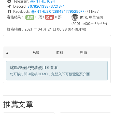
Telegram:
@
xNTHU
/1694
Discord:
867826133873721374
Facebook:
@
xNTHU2.0
/288494779525077
(71 likes)
審核結果：
3
票 /
0
票
匿名, 中華電信
通過
駁回
(2001:b400:****:****)
投稿時間：
2021 年 04 月 24 日 00:38 (64 個月前)
#
系級
暱稱
理由
此區域僅限交清使用者查看
您可以打開
#投稿DEMO
，免登入即可預覽投票介面
推薦文章