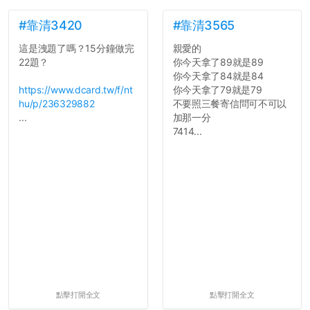
如果有任何想要我推薦的宿
舍房間，都歡迎留言讓我知
#靠清3420
#靠清3565
道...
這是洩題了嗎？15分鐘做完
親愛的
22題？
你今天拿了89就是89
你今天拿了84就是84
https://www.dcard.tw/f/nt
你今天拿了79就是79
hu/p/236329882
不要照三餐寄信問可不可以
...
加那一分
7414...
點擊打開全文
點擊打開全文