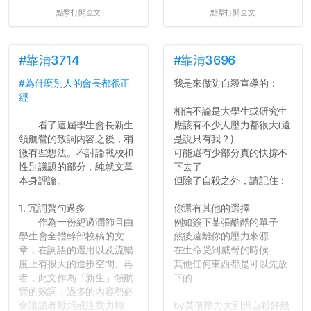
點擊打開全文
點擊打開全文
#靠清3714
#靠清3696
#為什麼別人的會長都很正
我是來做防自殺宣導的：
經
相信不論是大學生或研究生
看了這屆學生會長新生
應該有不少人壓力都很大(還
領航營的致詞內容之後，稍
是說只有我？)
微有些想法。不討論戰校和
可能還有少部分真的快撐不
性別議題的部分，純就文章
下去了
本身評論。
但除了自殺之外，請記住：
1. 冗詞贅句過多
你還有其他的選擇
作為一份經過潤飾且由
例如簽下某張酷酷的單子
學生會全體幹部校稿的文
然後遠離你的壓力來源
章，在詞語的選用以及流暢
在生命受到威脅的時候
度上有很大的進步空間。再
其他任何東西都是可以先放
者，此文作為「新生」領航
下的
營的致詞，過多的內容勢必
會讓讀者厭煩或注意力轉
by某個壓力大到想自殺好幾