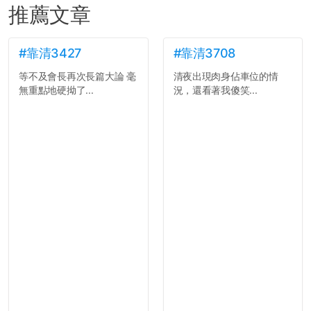
推薦文章
#靠清3427
#靠清3708
等不及會長再次長篇大論 毫
清夜出現肉身佔車位的情
無重點地硬拗了...
況，還看著我傻笑...