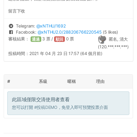
留言下收
Telegram:
@
xNTHU
/1692
Facebook:
@
xNTHU2.0
/288206766220545
(5 likes)
審核結果：
3
票 /
0
票
匿名, 清大
通過
駁回
(120.***.***.***)
投稿時間：
2021 年 04 月 23 日 17:57 (64 個月前)
#
系級
暱稱
理由
此區域僅限交清使用者查看
您可以打開
#投稿DEMO
，免登入即可預覽投票介面