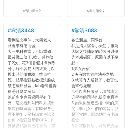
點擊打開全文
點擊打開全文
#靠清3448
#靠清3683
看到這次事件，大四老人一
各位新生、同學好
路走來有感而發。
我是清大宿舍小天使，推薦
大一主科被當，不斷重修，
大家之後抽籤的時候可以優
最後微二修了3次、普物修
先考慮碩齋，原因有以下幾
了2次，花3個暑假才拿到學
點：
分，好不容易大四終於可以
1.男女合宿
撥出時間做實驗、準備推
2.沒有教官管的法外之地
甄，結果推甄被教授洗臉成
3.就算有人通報了，教官也
績怎麼那麼差，lab老師也覺
會幫你處理
得憑什麼要留我。
4.可以瘋狂做菜，增加清大
以前多少也看過同學有作
升學率的同時也提高生育率
弊，這次看到熱門科系搞出
5.如果你經過五樓中間的房
集體作弊這套，有時候會心
間，聽到女生們的聲音，那
理不平衡，堅持誠實考試又
是正常的，因為她們有申請
如何？推甄就是看GPA，作
宿舍
弊被當和誠實應考被當，都
6.浴室很乾淨，因為來洗澡