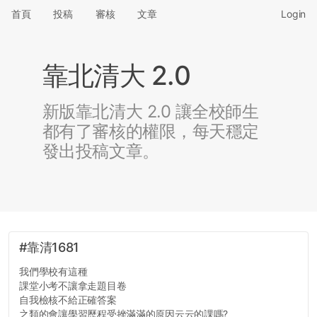
首頁
投稿
審核
文章
Login
靠北清大 2.0
新版靠北清大 2.0 讓全校師生
都有了審核的權限，每天穩定
發出投稿文章。
#靠清1681
我們學校有這種
課堂小考不讓拿走題目卷
自我檢核不給正確答案
之類的會讓學習歷程受挫滿滿的原因云云的課嗎?