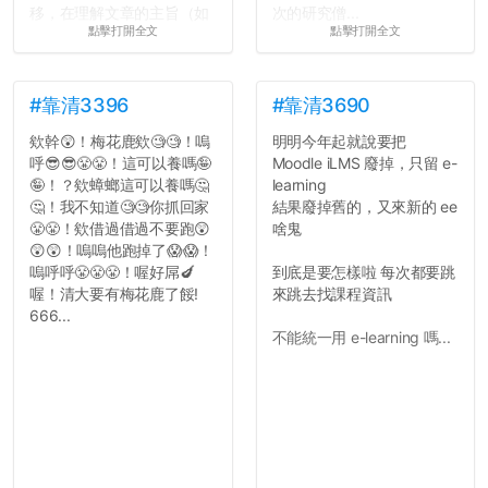
移，在理解文章的主旨（如
次的研究僧...
點擊打開全文
點擊打開全文
果有的話）前就失去興趣。
並不是說學生會發表的
文章需要和政府機關或公司
的聲明一樣正式，但至少在
#靠清3396
#靠清3690
用字上多加留意。有些語句
欸幹😲！梅花鹿欸🧐🧐！嗚
明明今年起就說要把
用說的可能會引人發笑或多
呼😎😎😤😤！這可以養嗎🤪
Moodle iLMS 廢掉，只留 e-
聽幾句，但寫成文字時只會
🤪！？欸蟑螂這可以養嗎🤔
learning
讓人感到疲乏。
🤔！我不知道🧐🧐你抓回家
結果廢掉舊的，又來新的 ee
😤😤！欸借過借過不要跑😲
啥鬼
2. 文章主題不明
😲😲！嗚嗚他跑掉了😱😱！
在學生會臉書的貼文中
嗚呼呼😤😤😤！喔好屌🍆
到底是要怎樣啦 每次都要跳
可以看到，全篇文章以連字
喔！清大要有梅花鹿了餒!
來跳去找課程資訊
符分為九段，各段可總結
666...
為：
不能統一用 e-learning 嗎...
自我介紹
個人經歷（進入大學
前）
個人經歷（大一至
大...