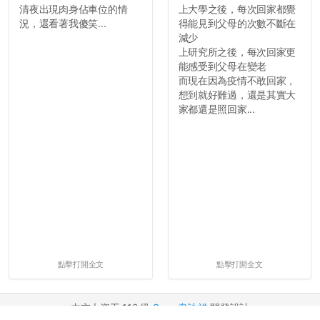
清夜出現肉身佔車位的情
上大學之後，每次回家都覺
況，還看著我傻笑...
得能見到父母的次數不斷在
減少
上研究所之後，每次回家更
能感受到父母在變老
而現在因為疫情不敢回家，
想到就好難過，還是其實大
家都還是照回家...
點擊打開全文
點擊打開全文
由交大資工 112 級
Sean 韋詠祥
開發設計