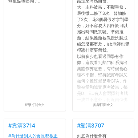
無重點地硬拗了...
路走來有感而發。
大一主科被當，不斷重修，
最後微二修了3次、普物修
了2次，花3個暑假才拿到學
分，好不容易大四終於可以
撥出時間做實驗、準備推
甄，結果推甄被教授洗臉成
績怎麼那麼差，lab老師也覺
得憑什麼要留我。
以前多少也看過同學有作
弊，這次看到熱門科系搞出
集體作弊這套，有時候會心
理不平衡，堅持誠實考試又
如何？推甄就是看GPA，作
弊被當和誠實應考被當，都
是D、E...有人會選擇前者賭
一波並不意外，何況兩位佛
點擊打開全文
點擊打開全文
心教授看起來要輕輕放下
了，之後履歷不會留下汙
點...，希望這次事件不要助
長作弊的風氣。
#靠清3714
#靠清3707
#為什麼別人的會長都很正
到底為什麼會有
反正老人我明天就要搬離新