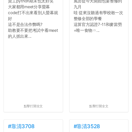
資工python期末也太好笑
風雲從今天開始也要整修到
用說的可能會引人發笑或多
大家都用meet分享螢幕
九月
聽幾句，但寫成文字時只會
code打不出來看別人螢幕就
哇 從來沒聽過有學校敢一次
讓人感到疲乏。
好
整修全部的學餐
這不是合法作弊嗎?
這算官方認證7-11和麥當勞
2. 文章主題不明
助教要不要把考試中看meet
=唯一食物ㄇ...
在學生會臉書的貼文中
的人抓出來...
可以看到，全篇文章以連字
符分為九段，各段可總結
為：
自我介紹
個人經歷（進入大學
前）
個人經歷（大一至
大...
點擊打開全文
點擊打開全文
#靠清3708
#靠清3528