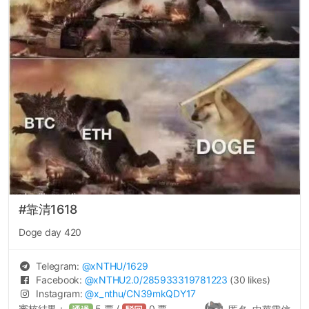
#靠清1618
Doge day 420
Telegram:
@
xNTHU
/1629
Facebook:
@
xNTHU2.0
/285933319781223
(30 likes)
Instagram:
@
x_nthu
/CN39mkQDY17
審核結果：
5
票 /
0
票