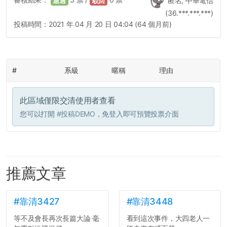
匿名, 中華電信
通過
駁回
(36.***.***.***)
投稿時間：
2021 年 04 月 20 日 04:04 (64 個月前)
#
系級
暱稱
理由
此區域僅限交清使用者查看
您可以打開
#投稿DEMO
，免登入即可預覽投票介面
推薦文章
#靠清3427
#靠清3448
等不及會長再次長篇大論 毫
看到這次事件，大四老人一