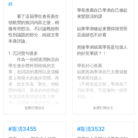
經
竹，之後如何發展與我無
學長推薦自己學弟自己修起
關，就當最後一天發個牢騷
看了這屆學生會長新生
來蠻甜涼的課
吧XD，祝學弟妹們修課順利
領航營的致詞內容之後，稍
~~...
微有些想法。不討論戰校和
結果學弟修起來覺得很苦而
性別議題的部分，純就文章
且成績也不好看
本身評論。
然後學弟就罵學長是垃圾人
1. 冗詞贅句過多
的好笑事蹟？！
作為一份經過潤飾且由
學生會全體幹部校稿的文
學長好心推薦
章，在詞語的選用以及流暢
結果因為學弟自己太廢就被
度上有很大的進步空間。再
學弟罵垃圾人
者，此文作為「新生」領航
（不然在這之前，學弟為了
營的致詞，過多的內容勢必
巴結學長，可是像狗一樣乖
會讓讀者厭煩或注意力轉
的說）...
移，在理解文章的主旨（如
點擊打開全文
點擊打開全文
果有的話）前就失去興趣。
並不是說學生會發表的
文章需要和政府機關或公司
的聲明一樣正式，但至少在
#靠清3455
#靠清3532
用字上多加留意。有些語句