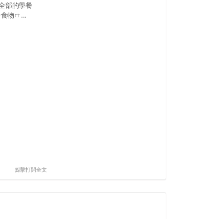
全部的學餐
物ㄇ...
點擊打開全文