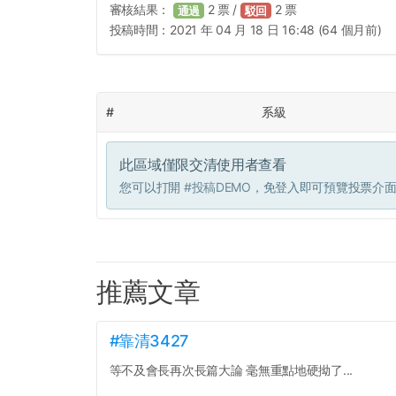
審核結果：
2
票 /
2
票
通過
駁回
投稿時間：
2021 年 04 月 18 日 16:48 (64 個月前)
#
系級
此區域僅限交清使用者查看
您可以打開
#投稿DEMO
，免登入即可預覽投票介
推薦文章
#靠清3427
等不及會長再次長篇大論 毫無重點地硬拗了...