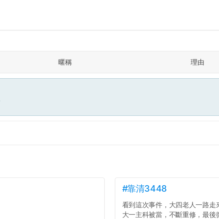
暱稱
理由
面
#靠清3448
看到這次事件，大四老人一路走
大一主科被當，不斷重修，最後