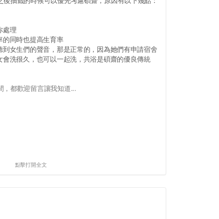
之後抽籤的時候可以優先考慮碩齋，原因有以下幾點：
你處理
率的同時也提高生育率
，聽到女生們的聲音，那是正常的，因為她們有申請宿舍
男女會洗很久，也可以一起洗，共浴是碩齋的優良傳統
，都歡迎留言讓我知道...
點擊打開全文