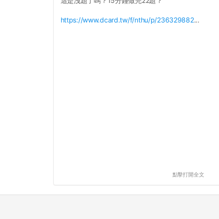
這是洩題了嗎？15分鐘做完22題？
https://www.dcard.tw/f/nthu/p/236329882
...
點擊打開全文