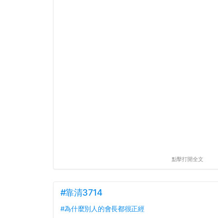
點擊打開全文
#靠清3714
#為什麼別人的會長都很正經