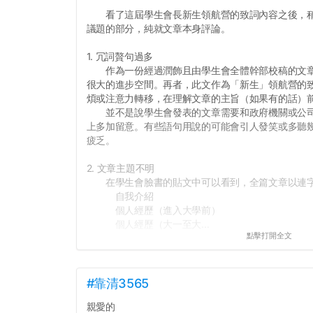
看了這屆學生會長新生領航營的致詞內容之後，稍
議題的部分，純就文章本身評論。
1. 冗詞贅句過多
作為一份經過潤飾且由學生會全體幹部校稿的文章
很大的進步空間。再者，此文作為「新生」領航營的
煩或注意力轉移，在理解文章的主旨（如果有的話）
並不是說學生會發表的文章需要和政府機關或公司
上多加留意。有些語句用說的可能會引人發笑或多聽
疲乏。
2. 文章主題不明
在學生會臉書的貼文中可以看到，全篇文章以連字
自我介紹
個人經歷（進入大學前）
個人經歷（大一至大...
點擊打開全文
#靠清3565
親愛的