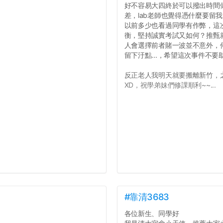
好不容易大四終於可以撥出時間
差，lab老師也覺得憑什麼要留
以前多少也看過同學有作弊，這
衡，堅持誠實考試又如何？推甄就
人會選擇前者賭一波並不意外，
留下汙點...，希望這次事件不
反正老人我明天就要搬離新竹，
XD，祝學弟妹們修課順利~~...
#靠清3683
各位新生、同學好