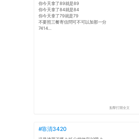
你今天拿了89就是89
你今天拿了84就是84
你今天拿了79就是79
不要照三餐寄信問可不可以加那一分
7414...
點擊打開全文
#靠清3420