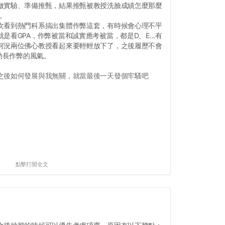
做實驗、準備推甄，結果推甄被教授洗臉成績怎麼那麼
我。
次看到熱門科系搞出集體作弊這套，有時候會心理不平
是看GPA，作弊被當和誠實應考被當，都是D、E...有
何況兩位佛心教授看起來要輕輕放下了，之後履歷不會
要助長作弊的風氣。
之後如何發展與我無關，就當最後一天發個牢騷吧
點擊打開全文