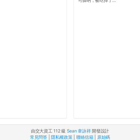
可憐吶，被吃掉了...
由交大資工 112 級
Sean 韋詠祥
開發設計
常見問答
|
隱私權政策
|
聯絡信箱
|
原始碼