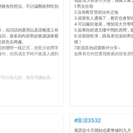
我是清大宿舍小天使，推薦大家
微有些想法。不討論戰校和性別
1.男女合宿
2.沒有教官管的法外之地
3.就算有人通報了，教官也會幫
4.可以瘋狂做菜，增加清大升學
，在詞語的選用以及流暢度上有
5.如果你經過五樓中間的房間
致詞，過多的內容勢必會讓讀者厭
6.浴室很乾淨，因為來洗澡的
前就失去興趣。
呢！
的聲明一樣正式，但至少在用字
7.歡迎其他碩齋夥伴分享~
幾句，但寫成文字時只會讓人感到
如果有任何想要我推薦的宿舍房間
符分為九段，各段可總結為：
#靠清3532
風雲從今天開始也要整修到九月