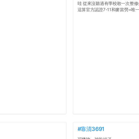
哇 從來沒聽過有學校敢一次整修
這算官方認證7-11和麥當勞=唯一食
#靠清3691