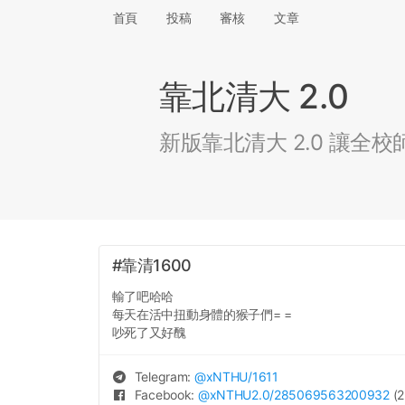
首頁
投稿
審核
文章
靠北清大 2.0
新版靠北清大 2.0 讓
#靠清1600
輸了吧哈哈
每天在活中扭動身體的猴子們= =
吵死了又好醜
Telegram:
@
xNTHU
/1611
Facebook:
@
xNTHU2.0
/285069563200932
(2