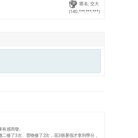
匿名, 交大
(140.***.***.***)
來有感而發。
微二修了3次、普物修了2次，花3個暑假才拿到學分，