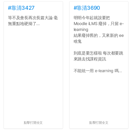
弊的同學好太多了，雖然成
績無法體現你們的努力，但
#靠清3427
#靠清3690
往後你們正直的態度一定會
等不及會長再次長篇大論 毫
明明今年起就說要把
讓你們在社會上適應得更
無重點地硬拗了...
Moodle iLMS 廢掉，只留 e-
好。最後，那些作弊的同
learning
學，你們要瞭解到作弊對你
結果廢掉舊的，又來新的 ee
們而言是沒有任何好處的，
啥鬼
大學是你們唯一可以勇敢認
錯但不需要付出太大代價的
到底是要怎樣啦 每次都要跳
地方，你們在這時候如果不
來跳去找課程資訊
會學會...
不能統一用 e-learning 嗎...
點擊打開全文
點擊打開全文