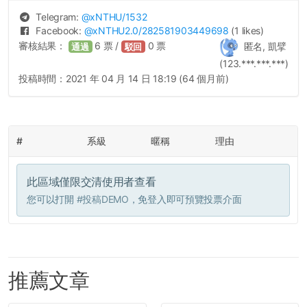
Telegram:
@
xNTHU
/1532
Facebook:
@
xNTHU2.0
/282581903449698
(1 likes)
審核結果：
6
票 /
0
票
匿名, 凱擘
通過
駁回
(123.***.***.***)
投稿時間：
2021 年 04 月 14 日 18:19 (64 個月前)
#
系級
暱稱
理由
此區域僅限交清使用者查看
您可以打開
#投稿DEMO
，免登入即可預覽投票介面
推薦文章