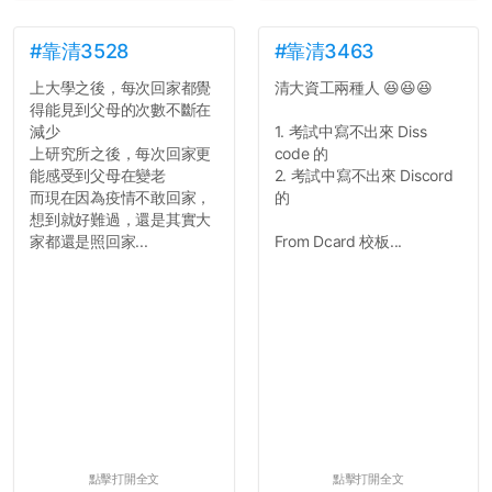
並不是說學生會發表的
文章需要和政府機關或公司
的聲明一樣正式，但至少在
#靠清3528
#靠清3463
用字上多加留意。有些語句
上大學之後，每次回家都覺
清大資工兩種人 😆😆😆
用說的可能會引人發笑或多
得能見到父母的次數不斷在
聽幾句，但寫成文字時只會
減少
1. 考試中寫不出來 Diss
讓人感到疲乏。
上研究所之後，每次回家更
code 的
能感受到父母在變老
2. 考試中寫不出來 Discord
2. 文章主題不明
而現在因為疫情不敢回家，
的
在學生會臉書的貼文中
想到就好難過，還是其實大
可以看到，全篇文章以連字
家都還是照回家...
From Dcard 校板...
符分為九段，各段可總結
為：
自我介紹
個人經歷（進入大學
前）
個人經歷（大一至
大...
點擊打開全文
點擊打開全文