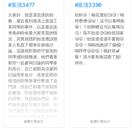
#靠清3477
#靠清3396
大家好，我是某堂課的助
欸幹😲！梅花鹿欸🧐🧐！嗚
教，最近看到靠清上面資工
呼😎😎😤😤！這可以養嗎🤪
系同學的事件，以及最近改
🤪！？欸蟑螂這可以養嗎🤔
考卷的時候看大家答題的情
🤔！我不知道🧐🧐你抓回家
況，其實就隱約知道應該很
😤😤！欸借過借過不要跑😲
多人私底下都有在偷偷討
😲😲！嗚嗚他跑掉了😱😱！
論，這讓我對那些守規矩的
嗚呼呼😤😤😤！喔好屌🍆
同學感到很難過，他們看著
喔！清大要有梅花鹿了餒!
那些一起參與討論的同學拿
666...
到高分，自己卻因為沒參與
討論而拿低分，或者是那些
很混的同學靠著作弊過了這
門課，但自己卻遵守規矩因
此被當。對於那些遵守規矩
的同學，我想跟你們說，你
們雖然成績可能不理想，但
你們擁有著一顆願意面對事
情的心，你們不會因為成績
點擊打開全文
點擊打開全文
壓力而選擇逃避(作弊)，在
這一點上你們做的比那些作