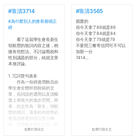
#靠清3714
#靠清3565
#為什麼別人的會長都很正
親愛的
經
你今天拿了89就是89
你今天拿了84就是84
看了這屆學生會長新生
你今天拿了79就是79
領航營的致詞內容之後，稍
不要照三餐寄信問可不可以
微有些想法。不討論戰校和
加那一分
性別議題的部分，純就文章
7414...
本身評論。
1. 冗詞贅句過多
作為一份經過潤飾且由
學生會全體幹部校稿的文
章，在詞語的選用以及流暢
度上有很大的進步空間。再
者，此文作為「新生」領航
營的致詞，過多的內容勢必
會讓讀者厭煩或注意力轉
移，在理解文章的主旨（如
點擊打開全文
點擊打開全文
果有的話）前就失去興趣。