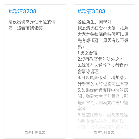
#靠清3708
#靠清3683
清夜出現肉身佔車位的情
各位新生、同學好
況，還看著我傻笑...
我是清大宿舍小天使，推薦
大家之後抽籤的時候可以優
先考慮碩齋，原因有以下幾
點：
1.男女合宿
2.沒有教官管的法外之地
3.就算有人通報了，教官也
會幫你處理
4.可以瘋狂做菜，增加清大
升學率的同時也提高生育率
5.如果你經過五樓中間的房
間，聽到女生們的聲音，那
是正常的，因為她們有申請
宿舍
6.浴室很乾淨，因為來洗澡
的男女會洗很久，也可以一
起洗，共浴是碩齋的優良傳
點擊打開全文
點擊打開全文
統呢！