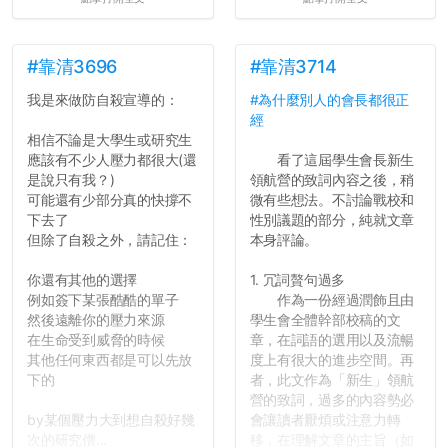
解與評論，既然已經寫下實
驗原理實驗步驟，實驗背
景，最後你憑什麼只給我們
對論文的評論10分？！...
#靠清3696
#靠清3714
我是來做防自殺宣導的：
#為什麼別人的會長都很正
經
相信不論是大學生或研究生
應該有不少人壓力都很大(還
看了這屆學生會長新生
是說只有我？)
領航營的致詞內容之後，稍
可能還有少部分真的快撐不
微有些想法。不討論戰校和
下去了
性別議題的部分，純就文章
但除了自殺之外，請記住：
本身評論。
你還有其他的選擇
1. 冗詞贅句過多
例如簽下某張酷酷的單子
作為一份經過潤飾且由
然後遠離你的壓力來源
學生會全體幹部校稿的文
在生命受到威脅的時候
章，在詞語的選用以及流暢
其他任何東西都是可以先放
度上有很大的進步空間。再
下的
者，此文作為「新生」領航
營的致詞，過多的內容勢必
by某個壓力大到想自殺好幾
會讓讀者厭煩或注意力轉
次的研究僧...
移，在理解文章的主旨（如