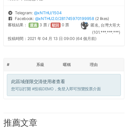
Telegram:
@
xNTHU
/1504
Facebook:
@
xNTHU2.0
/281745970199958
(2 likes)
審核結果：
3
票 /
0
票
匿名, 台灣大哥大
通過
駁回
(101.***.***.***)
投稿時間：
2021 年 04 月 13 日 09:00 (64 個月前)
#
系級
暱稱
理由
此區域僅限交清使用者查看
您可以打開
#投稿DEMO
，免登入即可預覽投票介面
推薦文章