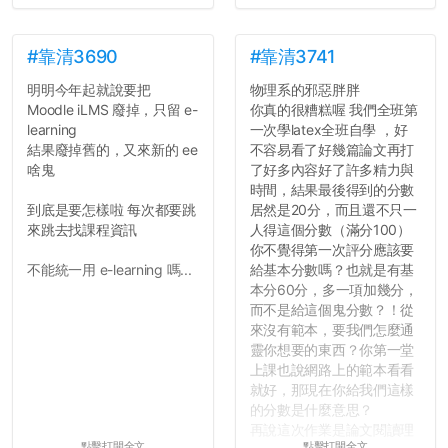
#靠清3690
#靠清3741
明明今年起就說要把
物理系的邪惡胖胖
Moodle iLMS 廢掉，只留 e-
你真的很糟糕喔 我們全班第
learning
一次學latex全班自學 ，好
結果廢掉舊的，又來新的 ee
不容易看了好幾篇論文再打
啥鬼
了好多內容好了許多精力與
時間，結果最後得到的分數
到底是要怎樣啦 每次都要跳
居然是20分，而且還不只一
來跳去找課程資訊
人得這個分數（滿分100）
你不覺得第一次評分應該要
不能統一用 e-learning 嗎...
給基本分數嗎？也就是有基
本分60分，多一項加幾分，
而不是給這個鬼分數？！從
來沒有範本，要我們怎麼通
靈你想要的東西？你第一堂
上課也說網路上的範本看看
就好，那現在你給我們這樣
的分數是什麼意思？
再說這次作業是論文閱讀理
點擊打開全文
點擊打開全文