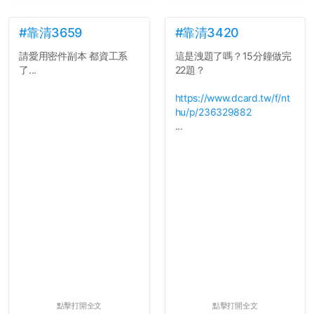
7.歡迎其他碩齋夥伴分享~
如果有任何想要我推薦的宿
舍房間，都歡迎留言讓我知
#靠清3659
#靠清3420
道...
請愛用密件副本 都資工系
這是洩題了嗎？15分鐘做完
了...
22題？
https://www.dcard.tw/f/nt
hu/p/236329882
...
點擊打開全文
點擊打開全文